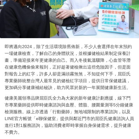
即將邁向2024，除了生活環境除舊佈新，不少人會選擇在年末預約
一場健康檢查，了解自己的身體狀況，並根據健檢結果制定保養計
畫，準備迎接來年更健康的自己。而入冬後氣溫驟降，心血管等潛
在健康危機偷偷來報到，正好趁著健檢揪出這些危險因子，但是面
對報告上的紅字，許多人卻是滿頭霧煞煞，不知從何下手，屈臣氏
專業藥師統整台灣人最常見的健檢紅字項目，提供日常保健建議，
更加碼分享健康補給秘訣，助力民眾於新的一年展開健康新生活。
健康美麗領導品牌屈臣氏全力為大家的新年健康計劃應援，線下門
市專業藥師提供即時健康諮詢與血壓、體脂、腰圍量測等5分鐘健康
檢測服務。線上亦透過「行動藥師」無地域限制的專業諮詢，以及
LINE官方帳號「e聊保健室」提供與鄰近門市的屈臣氏健康諮詢人員
進行1對1服務諮詢，協助消費者即時掌握自身保健需求，提升健康
不費力。