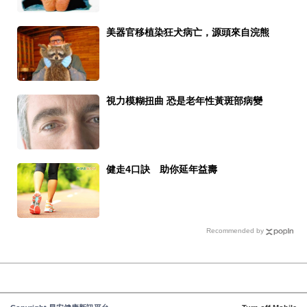
美器官移植染狂犬病亡，源頭來自浣熊
視力模糊扭曲 恐是老年性黃斑部病變
健走4口訣 助你延年益壽
Recommended by