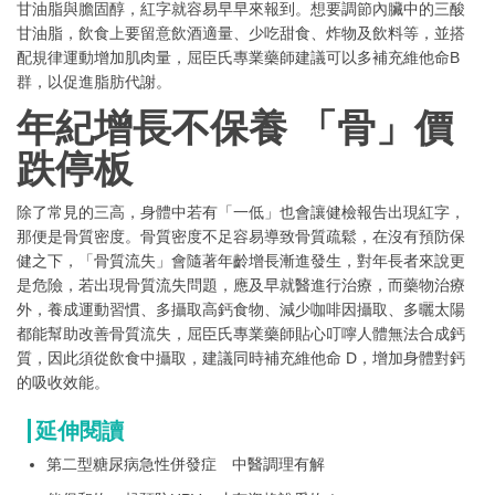
甘油脂與膽固醇，紅字就容易早早來報到。想要調節內臟中的三酸
甘油脂，飲食上要留意飲酒適量、少吃甜食、炸物及飲料等，並搭
配規律運動增加肌肉量，屈臣氏專業藥師建議可以多補充維他命B
群，以促進脂肪代謝。
年紀增長不保養 「骨」價
跌停板
除了常見的三高，身體中若有「一低」也會讓健檢報告出現紅字，
那便是骨質密度。骨質密度不足容易導致骨質疏鬆，在沒有預防保
健之下，「骨質流失」會隨著年齡增長漸進發生，對年長者來說更
是危險，若出現骨質流失問題，應及早就醫進行治療，而藥物治療
外，養成運動習慣、多攝取高鈣食物、減少咖啡因攝取、多曬太陽
都能幫助改善骨質流失，屈臣氏專業藥師貼心叮嚀人體無法合成鈣
質，因此須從飲食中攝取，建議同時補充維他命 D，增加身體對鈣
的吸收效能。
延伸閱讀
第二型糖尿病急性併發症 中醫調理有解