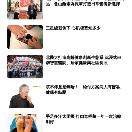
品 含山酮素為長輩打造日常營養新選擇
三星總裁倒下 心肌梗塞知多少
北醫大打造高齡健康創新生態系 沉浸式串
聯智慧醫院、居家健康與社區長照
咳不停竟是氣喘！ 給付方案病人有醫靠、
健保有鼓勵
手足多汗太困擾 打肉毒桿菌一年一次治療
剛好