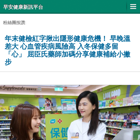
早安健康新訊平台
粉絲團按讚:
年末健檢紅字揪出隱形健康危機！ 早晚溫
差大 心血管疾病風險高 入冬保健多留
「心」 屈臣氏藥師加碼分享健康補給小撇
步