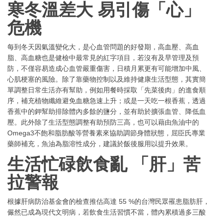
寒冬溫差大 易引傷「心」
危機
每到冬天因氣溫變化大，是心血管問題的好發期，高血壓、高血
脂、高血糖也是健檢中最常見的紅字項目，若沒有及早管理及預
防，不僅容易造成心血管嚴重傷害，日積月累更有可能增加中風、
心肌梗塞的風險。除了靠藥物控制以及維持健康生活型態，其實簡
單調整日常生活亦有幫助，例如用餐時採取「先菜後肉」的進食順
序，補充植物纖維避免血糖急速上升；或是一天吃一根香蕉，透過
香蕉中的鉀幫助排除體內多餘的鹽分，並有助於擴張血管、降低血
壓。此外除了生活型態調整有助預防三高，也可以藉由魚油中的
Omega3不飽和脂肪酸等營養素來協助調節身體狀態，屈臣氏專業
藥師補充，魚油為脂溶性成分，建議於飯後服用以提升效果。
生活忙碌飲食亂 「肝」苦
拉警報
根據肝病防治基金會的檢查推估高達 55 %的台灣民眾罹患脂肪肝，
儼然已成為現代文明病，若飲食生活習慣不當，體內累積過多三酸