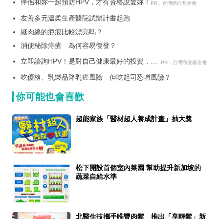
伴侶和妳一起預防HPV，才有資格說愛妳！
PR．台灣癌症基金會
友善多元溫柔生產醫院試辦計畫起跑
縫肉線的疤痕比較漂亮嗎？
消便秘除痔瘡 為何容易復發？
立即諮詢HPV！是對自己健康最好的投資，把
PR．台灣癌症基金會
握現在不嫌晚！
吃優格、乳製品降乳癌風險 但吃起司恐增風險？
你可能也會喜歡
超能家族「醫材超人養成計畫」抽大獎
松下開設首個室內菜園 幫助提升新加坡的
蔬菜自給水準
北醫生技攜手唯豐肉鬆 推出「享輕鬆」新