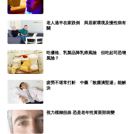
老人過半在家跌倒 與居家環境及慢性病有
關
吃優格、乳製品降乳癌風險 但吃起司恐增
風險？
疲勞不堪常打鼾 中藥「散腫潰堅湯」能解
決
視力模糊扭曲 恐是老年性黃斑部病變