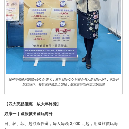
麗星夢郵輪副總裁-徐牧柔-表示：麗星郵輪-2.0-是最台灣人的郵輪品牌，不論是
航線設計、餐飲選擇或船上體驗，都經過時間與市場的認證
【四大亮點優惠 放大年終獎】
好康一｜國旅價出國玩海外
日、韓、菲、越航線任選，每人每晚 3,000 元起，用國旅價玩海