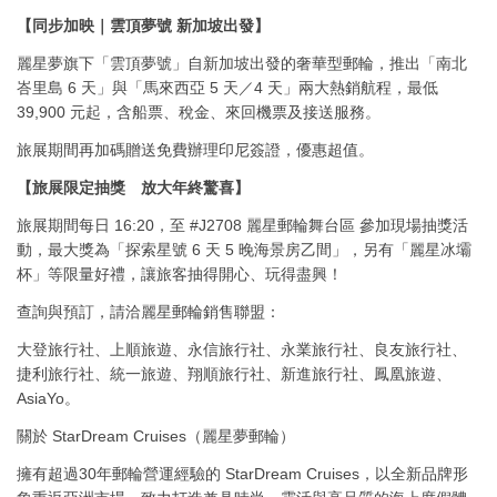
【同步加映｜雲頂夢號 新加坡出發】
麗星夢旗下「雲頂夢號」自新加坡出發的奢華型郵輪，推出「南北
峇里島 6 天」與「馬來西亞 5 天／4 天」兩大熱銷航程，最低
39,900 元起，含船票、稅金、來回機票及接送服務。
旅展期間再加碼贈送免費辦理印尼簽證，優惠超值。
【旅展限定抽獎 放大年終驚喜】
旅展期間每日 16:20，至 #J2708 麗星郵輪舞台區 參加現場抽獎活
動，最大獎為「探索星號 6 天 5 晚海景房乙間」，另有「麗星冰壩
杯」等限量好禮，讓旅客抽得開心、玩得盡興！
查詢與預訂，請洽麗星郵輪銷售聯盟：
大登旅行社、上順旅遊、永信旅行社、永業旅行社、良友旅行社、
捷利旅行社、統一旅遊、翔順旅行社、新進旅行社、鳳凰旅遊、
AsiaYo。
關於 StarDream Cruises（麗星夢郵輪）
擁有超過30年郵輪營運經驗的 StarDream Cruises，以全新品牌形