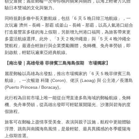
額交通費；麗星郵輪一次帶你橫跨關東與關西，以海上輕奢方式體
驗日本雙城的文化與魅力。
同時規劃多條中長天數航線，包括「6 天 5 晚日韓三地航線」，一
次玩遍 濟州－長崎－那霸 或釜山－長崎－那霸，以高人氣港口組合
打造最豐富多樣的海上假期，另新增九州港口福岡，為旅客帶來更
多靈活航線選擇。此外，「3 天 2 晚沖繩遊」與「5 天 4 晚沖繩全
覽航程」最適合輕旅行與企業獎勵團體，免轉機、免舟車勞頓，即
刻啟航，輕鬆玩遍東亞經典航線。
【南出發｜高雄母港 菲律賓三島海島假期 市場獨家】
麗星郵輪以高雄為出發點，推出市場獨家的「6 天 5 晚菲律賓三島
航線」，一次暢遊 科隆 (Coron)、佬沃 (Laoag) 與 公主港／長灘島
(Puerto Princesa / Boracay)。
此行程為目前市場上唯一能從台灣直達多島海域的郵輪航線，免轉
機、免舟車勞頓，從高雄出發即可輕鬆展開陽光、沙灘與碧海的度
假旅程。
旅客可在郵輪上盡情享受美食、表演與親子設施，航程中更能體驗
浮潛、跳島與南國海島風情，是最輕鬆、最具異國感的冬季暖陽海
上假期首選。