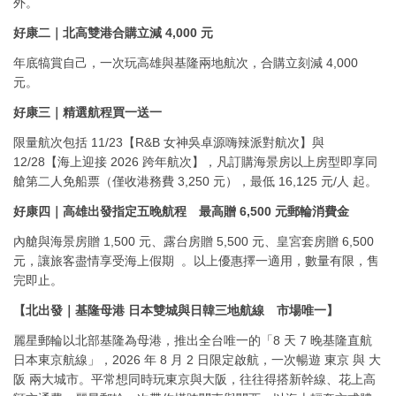
外。
好康二｜北高雙港合購立減 4,000 元
年底犒賞自己，一次玩高雄與基隆兩地航次，合購立刻減 4,000
元。
好康三｜精選航程買一送一
限量航次包括 11/23【R&B 女神吳卓源嗨辣派對航次】與
12/28【海上迎接 2026 跨年航次】，凡訂購海景房以上房型即享同
艙第二人免船票（僅收港務費 3,250 元），最低 16,125 元/人 起。
好康四｜高雄出發指定五晚航程 最高贈 6,500 元郵輪消費金
內艙與海景房贈 1,500 元、露台房贈 5,500 元、皇宮套房贈 6,500
元，讓旅客盡情享受海上假期 。
以上優惠擇一適用，數量有限，售
完即止。
【北出發｜基隆母港 日本雙城與日韓三地航線 市場唯一】
麗星郵輪以北部基隆為母港，推出全台唯一的「8 天 7 晚基隆直航
日本東京航線」，2026 年 8 月 2 日限定啟航，一次暢遊 東京 與 大
阪 兩大城市。平常想同時玩東京與大阪，往往得搭新幹線、花上高