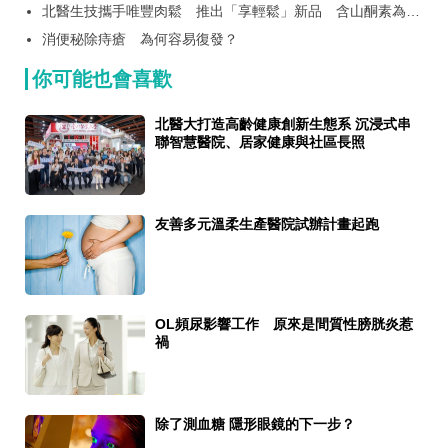
北醫生技攜手唯豐肉鬆 推出「享輕鬆」新品 含山酮素為長
輩打造日常營養新選擇
消便秘除痔瘡 為何容易復發？
你可能也會喜歡
北醫大打造高齡健康創新生態系 沉浸式串
聯智慧醫院、居家健康與社區長照
友善多元溫柔生產醫院試辦計畫起跑
OL頻尿影響工作 原來是間質性膀胱炎惹
禍
除了測血糖 隱形眼鏡的下一步？