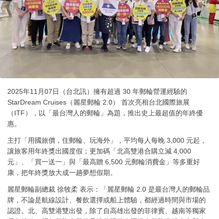
2025年11月07日（台北訊）擁有超過 30 年郵輪營運經驗的
StarDream Cruises（麗星郵輪 2.0） 首次亮相台北國際旅展
（ITF），以「最台灣人的郵輪」為題，推出史上最超值的年終優
惠。
主打「用國旅價，住郵輪、玩海外」，平均每人每晚 3,000 元起，
讓旅客用年終獎出國度假；更加碼「北高雙港合購立減 4,000
元」、「買一送一」與「最高贈 6,500 元郵輪消費金」等多重好
康，把年終獎放大成一趟夢想假期。
麗星郵輪副總裁 徐牧柔 表示：「麗星郵輪 2.0 是最台灣人的郵輪品
牌，不論是航線設計、餐飲選擇或船上體驗，都經過時間與市場的
認證。北、高雙港雙出發，除了自高雄出發的菲律賓、越南等獨家