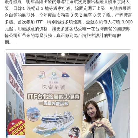
暖冬航線，明年基隆出發的母港往返航次更推出基隆直航東京與大
阪、日韓 5 晚暢遊 3 地等獨家行程。除固定週五出發、免請假最適
合白領的航期外，全年度航次涵蓋 3 天 2 晚至 8 天 7 晚，行程豐富
多樣。首次參加 ITF，特別推出多項優惠，全航次約每人每晚 3,000
元起，用最誠意的價格，讓更多旅客感受唯一在台灣自營的國際郵
輪公司所帶來的專屬服務，真正做到為台灣旅客設計的郵輪假
期。」