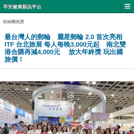
早安健康新訊平台
粉絲團按讚:
最台灣人的郵輪 麗星郵輪 2.0 首次亮相
ITF 台北旅展 每人每晚3,000元起 南北雙
港合購再減4,000元 放大年終獎 玩出國
旅價！