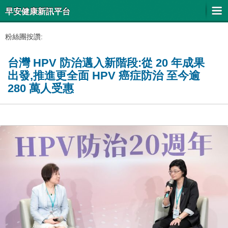
早安健康新訊平台
粉絲團按讚:
台灣 HPV 防治邁入新階段:從 20 年成果
出發,推進更全面 HPV 癌症防治 至今逾
280 萬人受惠