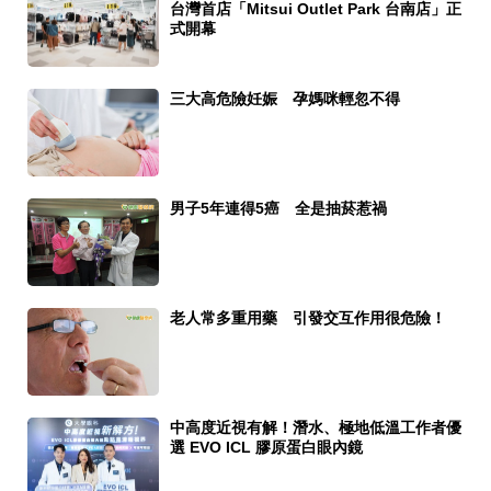
台灣首店「Mitsui Outlet Park 台南店」正
式開幕
三大高危險妊娠 孕媽咪輕忽不得
男子5年連得5癌 全是抽菸惹禍
老人常多重用藥 引發交互作用很危險！
中高度近視有解！潛水、極地低溫工作者優
選 EVO ICL 膠原蛋白眼內鏡