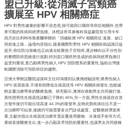
盟已升級:從消滅子宮頸癌
擴展至 HPV 相關癌症
HPV 對男性健康的影響不容忽視,除可能與口咽癌等癌症相關外,也帶
來可觀的疾病與經濟負擔。沐橙診所耳鼻喉科張益豪院長引用今年
四月於比利時布魯塞爾舉辦的「消滅歐洲 HPV 相關癌症:進展、缺口
與前進之路」論壇內容指出,隨著國際對男性 HPV 相關疾病認識日益
提升,癌症防治策略也正由過去較聚焦子宮頸癌,逐步轉向以不分性別
的整體防癌思維進行規劃;特別是口咽癌所造成的疾病與經濟負擔日
益受到重視,更凸顯將男性納入 HPV 預防體系的重要性,協助台灣接
軌國際消除可預防癌症的趨勢。
亞洲大學附設醫院泌尿科主任邱鴻傑則以澳洲經驗說明,將男性納入
HPV 疫苗政策,不僅有助降低生殖器疣等 HPV 相關疾病發生,也能減
輕反覆治療帶來的醫療負擔。研究顯示,澳洲在推動男女共同施打後,
異性戀男性生殖器疣診斷已下降約 45%;另一方面,男性生殖器疣在首
次發作後仍可能出現高達 44.3%的復發率,反映此類疾病往往不是一
次治療即可結束,後續仍可能需要多次門診或處置。從醫療經濟面來
看,文獻亦指出生殖器疣治療常需反覆使用藥物、冷凍或手術等方式,
累積直接醫療支出,進一步凸顯及早預防的重要性,也讓男女共同接種