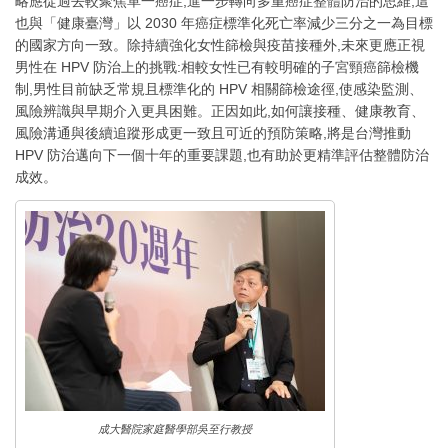
略應從過去較聚焦單一癌症,進一步轉向多重癌症整體防治的思維,這
也與「健康臺灣」以 2030 年癌症標準化死亡率減少三分之一為目標
的國家方向一致。除持續強化女性篩檢與疫苗接種外,未來更應正視
男性在 HPV 防治上的挑戰:相較女性已有較明確的子宮頸癌篩檢機
制,男性目前缺乏常規且標準化的 HPV 相關篩檢途徑,使感染監測、
風險辨識與早期介入更具困難。正因如此,如何讓接種、健康教育、
風險溝通與後續追蹤形成更一致且可近的預防策略,將是台灣推動
HPV 防治邁向下一個十年的重要課題,也有助於更精準評估整體防治
成效。
成大醫院家庭醫學部吳至行教授