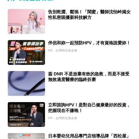
告別乾澀、鬆弛！「閨蜜」醫師沈怡岒揭女
性私密困擾新科技解方
伴侶和妳一起預防HPV，才有資格說愛妳！
PR．台灣癌症基金會
簽 DNR 不是放棄有效的急救，而是不接受
無效過度醫療的臨終折磨
立即諮詢HPV！是對自己健康最好的投資，
把握現在不嫌晚！
PR．台灣癌症基金會
日本嬰幼兒用品專門店領導品牌「西松屋」