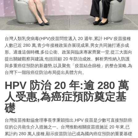
台灣人類乳突病毒(HPV)疫苗問世邁入 20 週年,累計 HPV 疫苗接種
人數已近 280 萬,青少年接種政策亦展現成果,男女共同施打逐步成
形。適逢這個時機,多位公衛、政策與臨床專家齊聚一堂,從三大面向
提出關鍵觀察與建議,包括回顧 20 年防治成效、解析男性納入防護
與多重癌症預防的新趨勢,以及聚焦「疫苗結合篩檢」的整合策略,為
台灣下一階段癌症防治布局提出具體方向。
HPV 防治 20 年:逾 280 萬
人受惠,為癌症預防奠定基
礎
台灣疫苗推動協會理事長李秉穎指出,HPV 疫苗是少數可直接預防癌
症的公共衛生介入措施之一。台灣推動相關疫苗措施近 20 年來,已
累計約 280 萬人接種,顯示疫苗防治已成為國內癌症預防的重要基礎