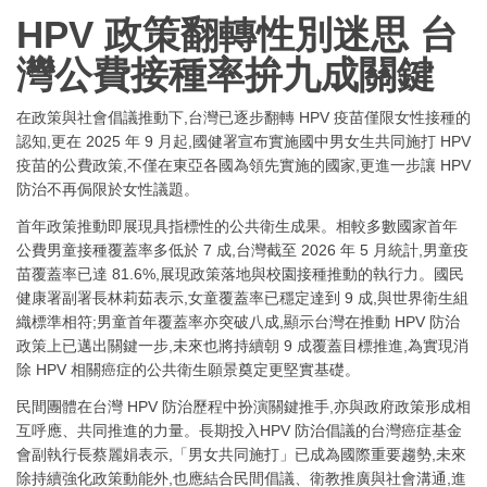
HPV 政策翻轉性別迷思 台
灣公費接種率拚九成關鍵
在政策與社會倡議推動下,台灣已逐步翻轉 HPV 疫苗僅限女性接種的
認知,更在 2025 年 9 月起,國健署宣布實施國中男女生共同施打 HPV
疫苗的公費政策,不僅在東亞各國為領先實施的國家,更進一步讓 HPV
防治不再侷限於女性議題。
首年政策推動即展現具指標性的公共衛生成果。相較多數國家首年
公費男童接種覆蓋率多低於 7 成,台灣截至 2026 年 5 月統計,男童疫
苗覆蓋率已達 81.6%,展現政策落地與校園接種推動的執行力。國民
健康署副署長林莉茹表示,女童覆蓋率已穩定達到 9 成,與世界衛生組
織標準相符;男童首年覆蓋率亦突破八成,顯示台灣在推動 HPV 防治
政策上已邁出關鍵一步,未來也將持續朝 9 成覆蓋目標推進,為實現消
除 HPV 相關癌症的公共衛生願景奠定更堅實基礎。
民間團體在台灣 HPV 防治歷程中扮演關鍵推手,亦與政府政策形成相
互呼應、共同推進的力量。長期投入HPV 防治倡議的台灣癌症基金
會副執行長蔡麗娟表示,「男女共同施打」已成為國際重要趨勢,未來
除持續強化政策動能外,也應結合民間倡議、衛教推廣與社會溝通,進