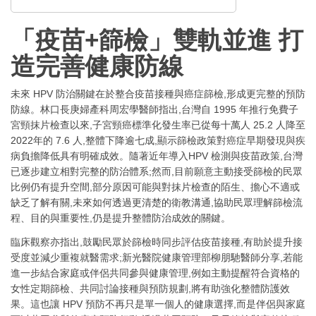
「疫苗+篩檢」雙軌並進 打
造完善健康防線
未來 HPV 防治關鍵在於整合疫苗接種與癌症篩檢,形成更完整的預防
防線。林口長庚婦產科周宏學醫師指出,台灣自 1995 年推行免費子
宮頸抹片檢查以來,子宮頸癌標準化發生率已從每十萬人 25.2 人降至
2022年的 7.6 人,整體下降逾七成,顯示篩檢政策對癌症早期發現與疾
病負擔降低具有明確成效。隨著近年導入HPV 檢測與疫苗政策,台灣
已逐步建立相對完整的防治體系;然而,目前願意主動接受篩檢的民眾
比例仍有提升空間,部分原因可能與對抹片檢查的陌生、擔心不適或
缺乏了解有關,未來如何透過更清楚的衛教溝通,協助民眾理解篩檢流
程、目的與重要性,仍是提升整體防治成效的關鍵。
臨床觀察亦指出,鼓勵民眾於篩檢時同步評估疫苗接種,有助於提升接
受度並減少重複就醫需求;新光醫院健康管理部柳朋馳醫師分享,若能
進一步結合家庭或伴侶共同參與健康管理,例如主動提醒符合資格的
女性定期篩檢、共同討論接種與預防規劃,將有助強化整體防護效
果。這也讓 HPV 預防不再只是單一個人的健康選擇,而是伴侶與家庭