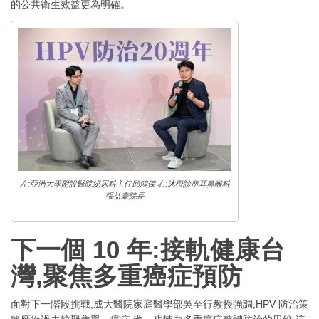
的公共衛生效益更為明確。
左:亞洲大學附設醫院泌尿科主任邱鴻傑 右:沐橙診所耳鼻喉科
張益豪院長
下一個 10 年:接軌健康台
灣,聚焦多重癌症預防
面對下一階段挑戰,成大醫院家庭醫學部吳至行教授強調,HPV 防治策