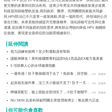
更完整的多重癌症防治布局。從青少年男女共同接種政策逐步落實,
到疫苗與篩檢雙軌並進,再到政府、醫界、民間團體與家庭共同參
與,HPV防治已不只是單一政策推動,而是一場跨世代、跨領域的公共
衛生行動。未來若能持續提升完整接種率、強化篩檢可近性與社會
溝通,並回應不同族群的預防需求,將有助台灣朝向降低 HPV 相關癌
症負擔、實現更全面癌症防治願景穩健前行。
延伸閱讀
視力訓練有效嗎？至少對運動員有幫助
護眼神隊友！果利推國際專利認證9合1亮晶晶EX複方葉黃素
5 項鼓舞人心的全球健康指數
一週有感！肚子整個都消下去了！免節食，排空順暢
PR．新素簡
就夠
起床就先做件事，沒三天小腹就不見了! 肚子一天天
PR．新素簡
變小！
檸檬搭配它，臉上斑點全部消失了，小肚子都變平坦
PR．新素簡
了
NU SKIN 抗老科研顧問團主席曾潤海博士：氧化壓力正改寫
全球健康模式 Prysm iO 開啟「一指量化健康」新時代 驗證營
養投資是否真正到位
你可能也會喜歡