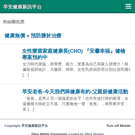
早安健康新訊平台
粉絲團按讚:
健康無價
»
預防勝於治療
女性樂當家庭健康長(CHO) 『安馨幸福』健檢
專案預約中
女力時代來臨，拼學歷、能力，更要為自己與家人拼體力！根
據衛福部統計，大腸癌、肺癌、女性乳癌與肝癌分別位居民國1
[…]
早安老爸-今天我們與健康有約-父親節健康活動
「爸爸」是男人另一個溫柔的名字！在外奔波打拼的硬漢，永
遠像棵大樹屹立不搖，只要喚他一聲「爸爸」，再勞累辛苦，
依 […]
Copyright 早安健康新訊平台
Turn off Mobile
Obox Mobile Framework
created by Obox Design