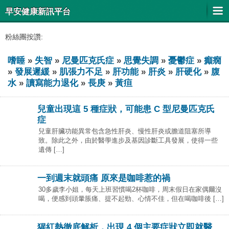
早安健康新訊平台
粉絲團按讚:
嗜睡
»
失智
»
尼曼匹克氏症
»
思覺失調
»
憂鬱症
»
癲癇
»
發展遲緩
»
肌張力不足
»
肝功能
»
肝炎
»
肝硬化
»
腹
水
»
讀寫能力退化
»
長庚
»
黃疸
兒童出現這 5 種症狀，可能患 C 型尼曼匹克氏
症
兒童肝臟功能異常包含急性肝炎、慢性肝炎或膽道阻塞所導
致。除此之外，由於醫學進步及基因診斷工具發展，使得一些
遺傳 […]
一到週末就頭痛 原來是咖啡惹的禍
30多歲李小姐，每天上班習慣喝2杯咖啡，周末假日在家偶爾沒
喝，便感到頭暈脹痛、提不起勁、心情不佳，但在喝咖啡後 […]
猩紅熱徹底解析，出現 4 個主要症狀立即就醫