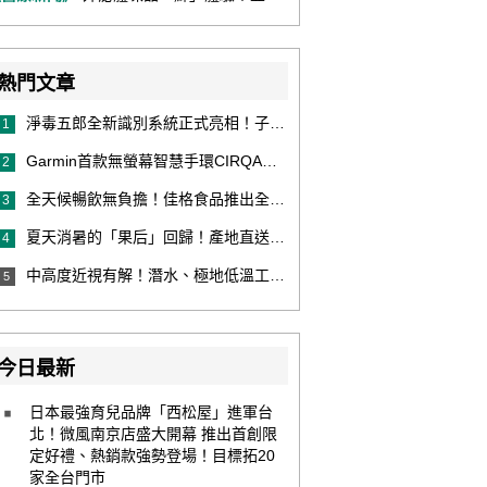
熱門文章
淨毒五郎全新識別系統正式亮相！子品牌然本再推體香噴霧新產品！
1
Garmin首款無螢幕智慧手環CIRQA登場 專注健康無須訂閱！ 輕量舒適風格百搭 生態系無縫串接 打造全天候零干擾健康與恢復管理新體驗
2
全天候暢飲無負擔！佳格食品推出全新穀物茶品牌「穀萃」 首發「穀萃 蕎麥國寶茶」無糖、0咖啡因 24小時暖心陪伴
3
夏天消暑的「果后」回歸！產地直送泰國鮮山竹，打造夏日最頂級的天然補給
4
中高度近視有解！潛水、極地低溫工作者優選 EVO ICL 膠原蛋白眼內鏡
5
今日最新
日本最強育兒品牌「西松屋」進軍台
北！微風南京店盛大開幕 推出首創限
定好禮、熱銷款強勢登場！目標拓20
家全台門市