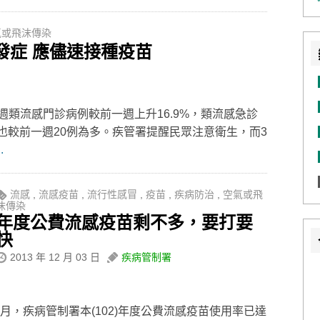
氣或飛沫傳染
發症 應儘速接種疫苗
類流感門診病例較前一週上升16.9%，類流感急診
，也較前一週20例為多。疾管署提醒民眾注意衛生，而3
.
流感
,
流感疫苗
,
流行性感冒
,
疫苗
,
疾病防治
,
空氣或飛
沫傳染
年度公費流感疫苗剩不多，要打要
快
2013 年 12 月 03 日
疾病管制署
月，疾病管制署本(102)年度公費流感疫苗使用率已達