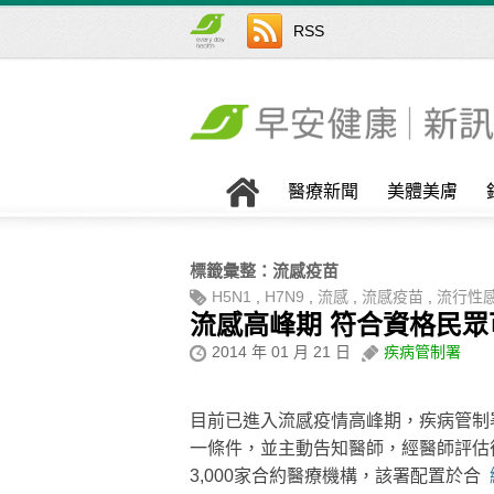
RSS
醫療新聞
美體美膚
標籤彙整：
流感疫苗
H5N1
,
H7N9
,
流感
,
流感疫苗
,
流行性
流感高峰期 符合資格民
2014 年 01 月 21 日
疾病管制署
目前已進入流感疫情高峰期，疾病管制
一條件，並主動告知醫師，經醫師評估
3,000家合約醫療機構，該署配置於合