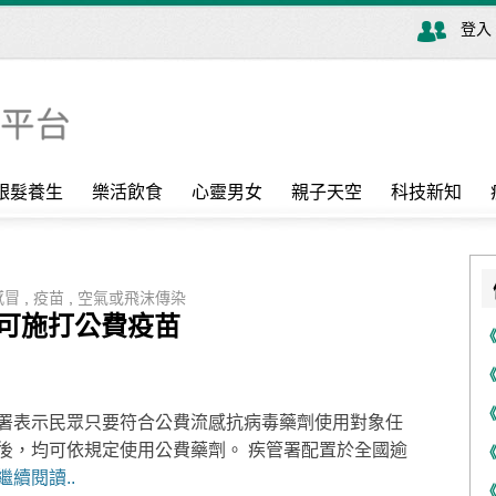
登入
銀髮養生
樂活飲食
心靈男女
親子天空
科技新知
感冒
,
疫苗
,
空氣或飛沫傳染
眾可施打公費疫苗
署表示民眾只要符合公費流感抗病毒藥劑使用對象任
後，均可依規定使用公費藥劑。 疾管署配置於全國逾
繼續閱讀..