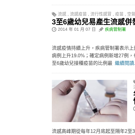
流感
,
流感疫苗
,
流行性感冒
,
疫苗
,
空
3至6歲幼兒易產生流感併
2014 年 01 月 07 日
疾病管制署
流感疫情持續上升，疾病管制署表示上週
病例上升19.0%；確定病例新增27例
至6歲幼兒接種疫苗的比例最
繼續閱讀.
流感高峰期從每年12月底起至隔年2至3