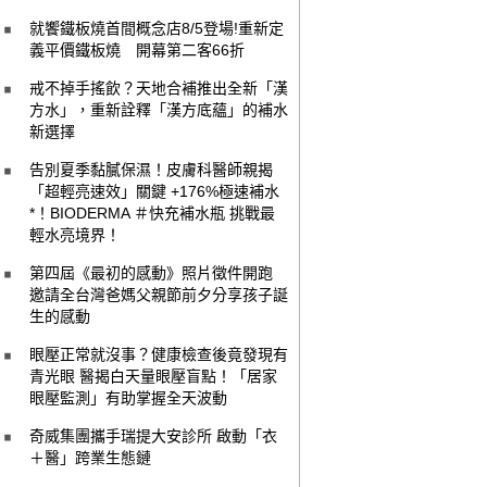
就饗鐵板燒首間概念店8/5登場!重新定
義平價鐵板燒 開幕第二客66折
戒不掉手搖飲？天地合補推出全新「漢
方水」，重新詮釋「漢方底蘊」的補水
新選擇
告別夏季黏膩保濕！皮膚科醫師親揭
「超輕亮速效」關鍵 +176%極速補水
*！BIODERMA ＃快充補水瓶 挑戰最
輕水亮境界！
第四屆《最初的感動》照片徵件開跑
邀請全台灣爸媽父親節前夕分享孩子誕
生的感動
眼壓正常就沒事？健康檢查後竟發現有
青光眼 醫揭白天量眼壓盲點！「居家
眼壓監測」有助掌握全天波動
奇威集團攜手瑞提大安診所 啟動「衣
＋醫」跨業生態鏈