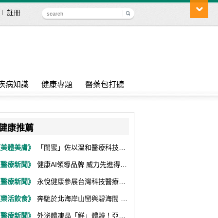
註冊
疾病知識
健康專題
醫藥包打聽
健康推薦
《美體美膚》
「閨蜜」佐以溫和醫療科技，陪伴女性找回身體舒適與自信
《醫療新聞》
健康AI領導品牌 威力先進得獎不斷 同獲『玉山獎』『金炬獎』最高肯定
《醫療新聞》
永悅健康參展台灣科技醫療展 展現數位健康全場景整合能力
《樂活飲食》
奔馳於北海岸山巒與碧海間 跑出屬於你的生命之光 『2026光境半程馬拉松挑戰賽－升龍道』火熱報名中
《醫療新聞》
外泌體凍晶「鮮」體驗！亞家生技解鎖24個月高活性 專利瓶蓋「秒回溶」超驚艷！醫科展秀「睛」亮神采