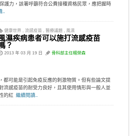
效保護力，該署呼籲符合公費接種資格民眾，應把握時
..
健康世界
,
流感疫苗
,
醫療議題
,
風濕
風濕疾病患者可以施打流感疫苗
嗎？
2013 年 03 月 19 日
骨科部主任楊榮森
，都可能是引起免疫反應的刺激物質。但有些論文提
對流感疫苗的耐受力良好，且其使用情形與一般人並
活性的紅
繼續閱讀..