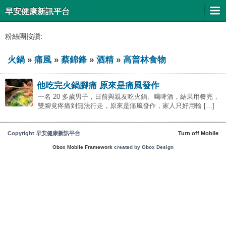
早安健康新訊平台
粉絲團按讚:
火鍋
»
痛風
»
蔡錦鋒
»
酒精
»
高普林食物
他吃完火鍋腳痛 原來是痛風發作
一名 20 多歲男子，日前與親友吃火鍋、喝啤酒，結果用餐完，
雙腳竟疼痛到無法行走，原來是痛風發作，家人只好用輪 […]
Copyright 早安健康新訊平台
Turn off Mobile
Obox Mobile Framework
created by Obox Design