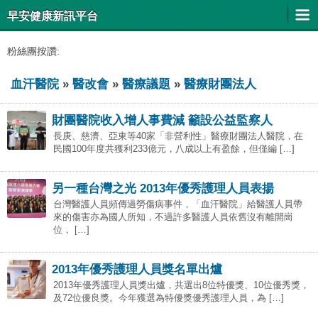
早安健康新訊平台
粉絲團按讚:
血汗醫院
»
醫改會
»
醫療議題
»
醫療財團法人
財團醫院收入增人事費減 籲設公益監察人
長庚、慈濟、亞東等40家「非營利性」醫療財團法人醫院，在
民國100年度共獲利233億元，八成以上有盈餘，但僅編 […]
另一種台灣之光 2013年優秀護理人員表揚
台灣醫護人員頻傳過勞傷病事件，「血汗醫院」給醫護人員帶
來的傷害亦為國人所知，不過許多醫護人員依舊沒有離開崗
位， […]
2013年優秀護理人員獎名單出爐
2013年優秀護理人員獎出爐，共選出8位特優獎、10位優秀獎，
及72位優良獎。今年獲選為特優獎優秀護理人員，為 […]