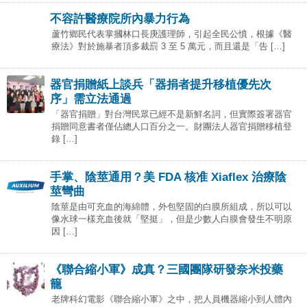
不容許醫療院所內暴力行為
蘆竹鄉民代表掌摑林口長庚護理師，引起全民公憤，根據《醫
療法》對於施暴者頂多裁罰 3 至 5 萬元，而且還是「告 […]
器官捐贈紙上談兵「器捐者提升移植優先次
序」需立法通過
「器官捐贈」對台灣民眾已經不是新鮮名詞，但實際簽署器官
捐贈同意書者僅佔總人口百分之一。財團法人器官捐贈移植登
錄 […]
手掌、陰莖通用？美 FDA 核准 Xiaflex 治療陰
莖彎曲
陰莖是由可充血的海綿體，外包堅固的白膜所組成，所以可以
像水球一樣充血後就「堅挺」，但是少數人白膜會發生不明原
因 […]
《聯合縮小軍》成真？三國團隊研發奈米投藥
籠
老牌科幻電影《聯合縮小軍》之中，把人員機器縮小到人體內