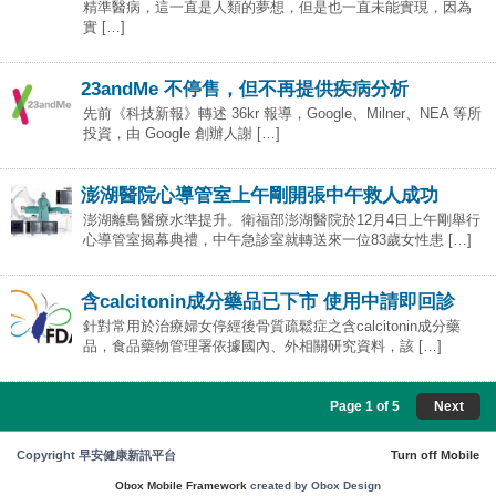
精準醫病，這一直是人類的夢想，但是也一直未能實現，因為
實 […]
23andMe 不停售，但不再提供疾病分析
先前《科技新報》轉述 36kr 報導，Google、Milner、NEA 等所
投資，由 Google 創辦人謝 […]
澎湖醫院心導管室上午剛開張中午救人成功
澎湖離島醫療水準提升。衛福部澎湖醫院於12月4日上午剛舉行
心導管室揭幕典禮，中午急診室就轉送來一位83歲女性患 […]
含calcitonin成分藥品已下市 使用中請即回診
針對常用於治療婦女停經後骨質疏鬆症之含calcitonin成分藥
品，食品藥物管理署依據國內、外相關研究資料，該 […]
Page 1 of 5
Next
Copyright 早安健康新訊平台
Turn off Mobile
Obox Mobile Framework
created by Obox Design