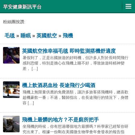
早安健康新訊平台
粉絲團按讚:
毛毯
»
睡眠
»
英國航空
»
飛機
英國航空推幸福毛毯 即時監測搭機舒適度
暑假到了，正是出國旅遊的好時機，但許多人對於長時間飛行
感到恐懼，特別是擔心在飛機上睡不好，導致旅遊時精神變
差， […]
機上飲酒易血栓 長途飛行少喝酒
飛機上無限量供應的免費酒類，讓許多旅客搭飛機時，總喜歡
趁機豪飲一番；不過，醫師指出，在長途飛行的情況下，身體
容 […]
飛機上最髒的地方？不是廁所把手
坐飛機的時候，你有想過哪個地方最髒嗎？科學家已經幫你研
究出來了。根據一份剛在美國微生物學會年會發表的報告指