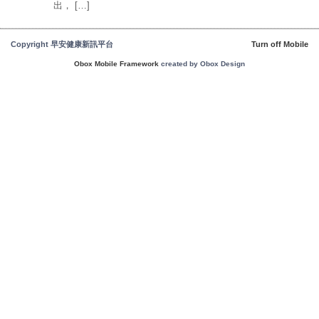
出， […]
Copyright 早安健康新訊平台
Turn off Mobile
Obox Mobile Framework
created by Obox Design