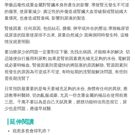
學藥品毒性或重金屬對腎臟本身所產生的影響, 導致腎元發生不可逆
的傷害, 使尿量減少. 廣泛性的外傷造成腎臟大血管破裂或腎組織大
量壞死, 也會造成腎衰竭, 影響到尿液的製造.
腎後因素: 任何原因, 包括結石, 腫瘤, 狹窄或外在的壓迫,導致輸尿管
或尿道的阻塞使尿排不出來, 尿量自然減少.當兩側同時發生時, 這種
情況就更明顯.
要治療尿少的問題一定要對症下藥, 先找出病因, 才能根本的解決. 切
忌隨便自行服用利尿劑.如果是腎前因素應先補充足夠的水份, 電解質
或必要時輸血, 腎後因素則需儘快的將阻塞的原因解除, 腎源因素則
視發生的原因為可逆或不可逆, 有時短期的洗腎能解決問題, 有些則
需長期洗腎了.
日常預防最重要的是每天要補充足夠的水份, 身體有任何的異狀, 應
請教專科醫師, 切勿亂服成藥, 尢其一些含重金屬的補品在使用前應
三思。千萬不要以為是自己天賦異秉，膀胱功能特佳而忽視它，尿
少也是問題，應儘早就醫.
延伸閱讀
痣愈多愈會得乳癌？