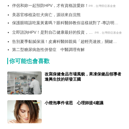
伴侶和妳一起預防HPV，才有資格說愛妳！
PR．台灣癌症基金會
美器官移植染狂犬病亡，源頭來自浣熊
保護眼睛該吃葉黃素嗎？眼科醫師教你這樣就對了-專訪明明
眼科診所黃偉成院長
立即諮詢HPV！是對自己健康最好的投資，把
PR．台灣癌症基金會
握現在不嫌晚！
告別夏季黏膩保濕！皮膚科醫師親揭「超輕亮速效」關鍵
+176%極速補水*！BIODERMA ＃快充補水瓶 挑戰最輕水亮
第二型糖尿病急性併發症 中醫調理有解
境界！
你可能也會喜歡
改寫保健食品市場風貌，果凍保健品領導者
逢興生技的研發王國
小燈泡事件省思 心理師提4建議