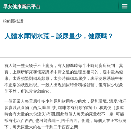
早安健康新訊平台
粉絲團按讚:
人體水庫鬧水荒－談尿量少，健康嗎？
有人能一整天幾乎不上廁所，有人卻準時每半小時到廁所報到，其
實，上廁所解尿和儒家講求中庸之道的道理是相同的，適中最為健
康。太過頻繁則稱為頻尿，太少時簡稱為尿少，表示泌尿系統中有
不正常的狀況出現。一般人出現頻尿時會積極就醫，但有尿少現象
則不然，所以常會忽略它。
一個正常人每天應排多少的尿和飲用多少的水，是和環境, 溫度,流汗
多寡以及食物（西瓜,啤酒 茶, 咖啡等有利尿的功用）和糞便（腹瀉
時會有大量的水份流失)有關,因此每個人每天的尿量都不一定, 可能
袛有七八百西西, 也可能高達三,四千西西。但是，每個人在正常狀況
下，每天尿量大約在一千到二千西西之間.