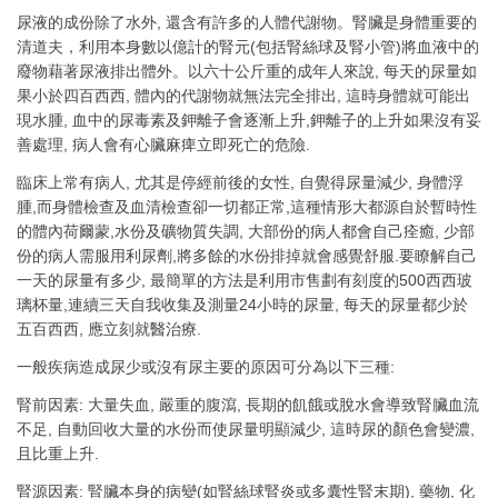
尿液的成份除了水外, 還含有許多的人體代謝物。腎臟是身體重要的
清道夫，利用本身數以億計的腎元(包括腎絲球及腎小管)將血液中的
廢物藉著尿液排出體外。以六十公斤重的成年人來說, 每天的尿量如
果小於四百西西, 體內的代謝物就無法完全排出, 這時身體就可能出
現水腫, 血中的尿毒素及鉀離子會逐漸上升,鉀離子的上升如果沒有妥
善處理, 病人會有心臟麻痺立即死亡的危險.
臨床上常有病人, 尤其是停經前後的女性, 自覺得尿量減少, 身體浮
腫,而身體檢查及血清檢查卻一切都正常,這種情形大都源自於暫時性
的體內荷爾蒙,水份及礦物質失調, 大部份的病人都會自己痊癒, 少部
份的病人需服用利尿劑,將多餘的水份排掉就會感覺舒服.要瞭解自己
一天的尿量有多少, 最簡單的方法是利用市售劃有刻度的500西西玻
璃杯量,連續三天自我收集及測量24小時的尿量, 每天的尿量都少於
五百西西, 應立刻就醫治療.
一般疾病造成尿少或沒有尿主要的原因可分為以下三種:
腎前因素: 大量失血, 嚴重的腹瀉, 長期的飢餓或脫水會導致腎臟血流
不足, 自動回收大量的水份而使尿量明顯減少, 這時尿的顏色會變濃,
且比重上升.
腎源因素: 腎臟本身的病變(如腎絲球腎炎或多囊性腎末期), 藥物, 化