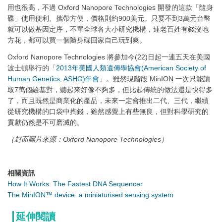
用也很高，不過 Oxford Nanopore Technologies 開發的這款「隨身
碟」使用便利、攜帶方便，價格則約900美元。只要不到3萬元台幣
就可以做基因定序，不單全球各大小研究機構，連老百姓有錢沒地
方花，都可以買一個隨身碟回家自己玩到爽。
Oxford Nanopore Technologies 將參加今(22)日起一連五天在美國
波士頓舉行的「
2013年美國人類遺傳學協會(American Society of
Human Genetics, ASHG)年會
」。雖然現階段 MinION 一次只能讀
取7萬個鹼基對，聽起來好像不夠多，但比起傳統的做法還是快得多
了，而且既然是商業化的產品，未來一定會推出二代、三代，繼續
從研究機構的口袋中掏錢，雖然感覺上有些無良，但對科學研究的
貢獻仍然是不可磨滅的。
（封面圖片來源：Oxford Nanopore Technologies）
相關資訊
How It Works: The Fastest DNA Sequencer
The MinION™ device: a miniaturised sensing system
延伸閱讀