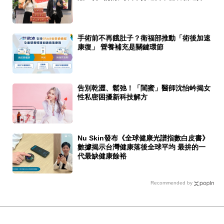
手術前不再餓肚子？衛福部推動「術後加速
康復」 營養補充是關鍵環節
告別乾澀、鬆弛！「閨蜜」醫師沈怡岒揭女
性私密困擾新科技解方
Nu Skin發布《全球健康光譜指數白皮書》
數據揭示台灣健康落後全球平均 最拚的一
代最缺健康餘裕
Recommended by