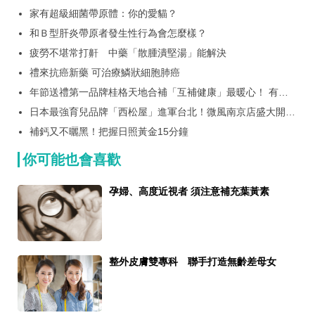
家有超級細菌帶原體：你的愛貓？
和Ｂ型肝炎帶原者發生性行為會怎麼樣？
疲勞不堪常打鼾 中藥「散腫潰堅湯」能解決
禮來抗癌新藥 可治療鱗狀細胞肺癌
年節送禮第一品牌桂格天地合補「互補健康」最暖心！ 有認
證才是真心意！唯一國家護肝認證*桂格養氣人蔘穩坐健康送
日本最強育兒品牌「西松屋」進軍台北！微風南京店盛大開幕
禮 NO.1 桂格推LINE FRIENDS在地特色行李箱限量組，再送
推出首創限定好禮、熱銷款強勢登場！目標拓20 家全台門市
10萬黃金刮刮卡
補鈣又不曬黑！把握日照黃金15分鐘
你可能也會喜歡
孕婦、高度近視者 須注意補充葉黃素
整外皮膚雙專科 聯手打造無齡差母女