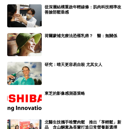
從深層結構重啟年輕線條：肌肉科技精準改
善臉部鬆垂感
荷爾蒙補充療法恐罹乳癌？ 醫：無關係
研究：晴天更容易自殺 尤其女人
東芝的影像感測器策略
北醫生技攜手唯豐肉鬆 推出「享輕鬆」新
品 含山酮素為長輩打造日常營養新選擇