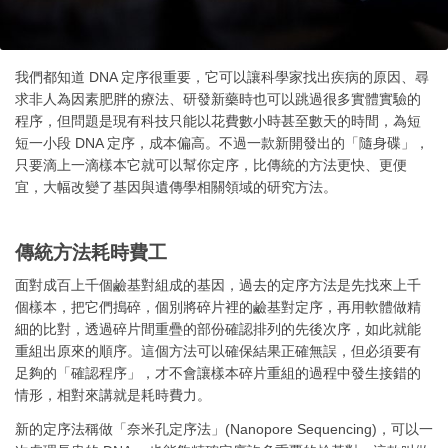
我們都知道 DNA 定序很重要，它可以讓科學家找出疾病的原因、尋
求非人為因素肥胖的療法、研發新藥時也可以跳過很多實體實驗的
程序，但問題是現有科技只能以花費數小時甚至數天的時間，為短
短一小段 DNA 定序，成本偏高。不過一款新開發出的「隨身碟」，
只要滴上一滴樣本它就可以幫你定序，比傳統的方法更快、更便
宜，大幅改變了基因與遺傳學相關領域的研究方法。
傳統方法耗時費工
面對成百上千個鹼基對組成的基因，過去的定序方法是先找來上千
個樣本，把它們搗碎，個別將碎片裡的鹼基對定序，再用軟體做精
細的比對，透過碎片間重疊的部份確認排列的先後次序，如此就能
重組出原來的順序。這個方法可以確保結果正確無誤，但必須要有
足夠的「確認程序」，才不會讓樣本碎片重組的過程中發生接錯的
情形，相對來講就是耗時費力。
新的定序法稱做「奈米孔定序法」(Nanopore Sequencing)，可以一