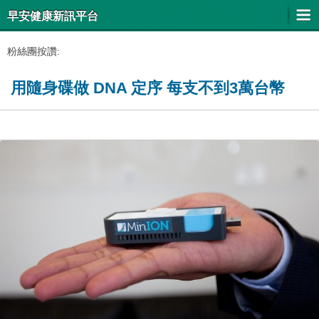
早安健康新訊平台
粉絲團按讚:
用隨身碟做 DNA 定序 每支不到3萬台幣