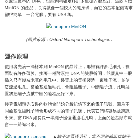
次處理長串的 DNA ，也能夠精確定序許多重覆的鹼基對。這款叫做
MinION 的產品，長得就像一個較大的隨身碟，而它的基本配備需求
卻很簡單：一台電腦，要有 USB 埠。
（圖片來源：Oxford Nanopore Technologies）
運作原理
使用者先滴一滴樣本到 MinION 的晶片上，那裡有許多毛細孔，裡
面裝有許多薄膜。接著一種酵素把 DNA 的雙股拆開，並讓其中一股
插入只有幾奈米寬的毛孔中。裝置上的電極製造一束離子流，並使
它流過毛孔。當鹼基通過毛孔，會阻擋離子、中斷離子流，此時裝
置將把離子流被中斷的過程紀錄下來。
接著電腦預先安裝的軟體會開始分析紀錄下來的電子訊號。因為不
同鹼基阻擋離子時會形成不同的電子訊號，代表它們將容易被辨識
出來。當 DNA 如長長一串繩子慢慢通過毛孔時，上面的鹼基順序就
會一一辨識出來。
▲離子流通過毛孔，當不同鹼基阻擋離子