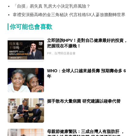
囊，瘦出小蠻腰
「自摸」易失真 乳房大小決定乳癌風險？
韋禮安演藝高峰的金三角秘訣 代言桂格5X人蔘放膽翻轉世界
你可能也會喜歡
立即諮詢HPV！是對自己健康最好的投資，
把握現在不嫌晚！
PR．台灣癌症基金會
WHO：全球人口越來越長壽 預期壽命多 6
年
握手散布大量病菌 研究建議以碰拳代替
母親節健康警訊：三成台灣人有脂肪肝 ，