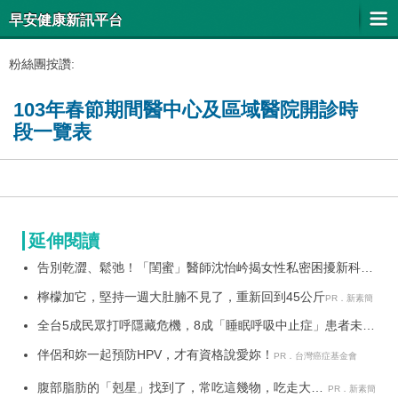
早安健康新訊平台
粉絲團按讚:
103年春節期間醫中心及區域醫院開診時
段一覽表
延伸閱讀
告別乾澀、鬆弛！「閨蜜」醫師沈怡岒揭女性私密困擾新科技
解方
檸檬加它，堅持一週大肚腩不見了，重新回到45公斤
PR．新素簡
全台5成民眾打呼隱藏危機，8成「睡眠呼吸中止症」患者未就
醫
伴侶和妳一起預防HPV，才有資格說愛妳！
PR．台灣癌症基金會
腹部脂肪的「剋星」找到了，常吃這幾物，吃走大肚
PR．新素簡