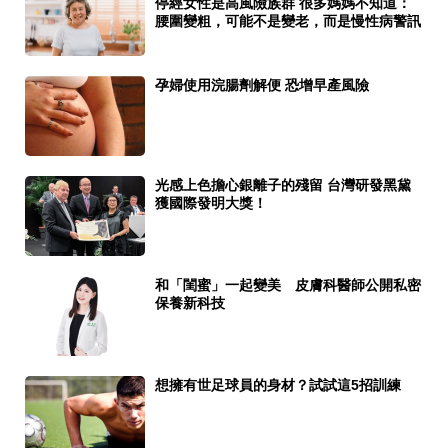
停經女性是高風險族群 很多媽媽不知道：
腰圍變粗，可能不是變老，而是慢性病警訊
孕婦使用浣腸劑解便 恐增早產風險
光感上色擔心銀離子的殘留 台灣研發黑黛
獲國際發明大獎！
和「閨蜜」一起變美 皮膚科醫師公開私密
保養新科技
想擁有世足球員的身材？試試這5招訓練