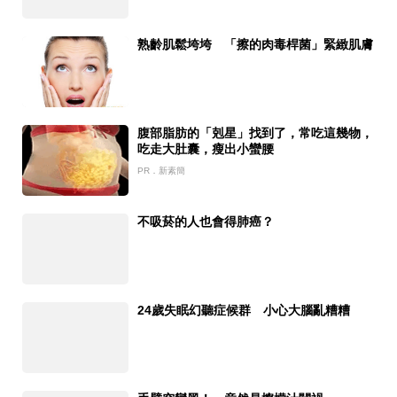
熟齡肌鬆垮垮 「擦的肉毒桿菌」緊緻肌膚
腹部脂肪的「剋星」找到了，常吃這幾物，
吃走大肚囊，瘦出小蠻腰
PR．新素簡
不吸菸的人也會得肺癌？
24歲失眠幻聽症候群 小心大腦亂糟糟