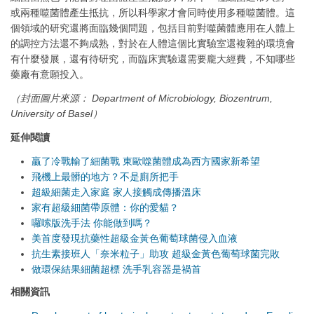
或兩種噬菌體產生抵抗，所以科學家才會同時使用多種噬菌體。這
個領域的研究還將面臨幾個問題，包括目前對噬菌體應用在人體上
的調控方法還不夠成熟，對於在人體這個比實驗室還複雜的環境會
有什麼發展，還有待研究，而臨床實驗還需要龐大經費，不知哪些
藥廠有意願投入。
（封面圖片來源： Department of Microbiology, Biozentrum,
University of Basel）
延伸閱讀
贏了冷戰輸了細菌戰 東歐噬菌體成為西方國家新希望
飛機上最髒的地方？不是廁所把手
超級細菌走入家庭 家人接觸成傳播溫床
家有超級細菌帶原體：你的愛貓？
囉嗦版洗手法 你能做到嗎？
美首度發現抗藥性超級金黃色葡萄球菌侵入血液
抗生素接班人「奈米粒子」助攻 超級金黃色葡萄球菌完敗
做環保結果細菌超標 洗手乳容器是禍首
相關資訊