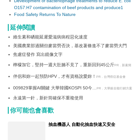
Development of bacteriophage treatments to reduce E. coli
O157:H7 contamination of beef products and produce1
Food Safety Returns To Nature
延伸閱讀
維生素和硒能延遲愛滋病病程惡化速度
美國農業部過關但麥當勞否決，基改薯條進不了麥當勞大門
焦慮症發作 寫出鏡像文字
檸檬加它，堅持一週大肚腩不見了，重新回到45公斤
PR．新素簡
伴侶和妳一起預防HPV，才有資格說愛妳！
PR．台灣癌症基金會
009829掌握AI關鍵 大華韓國KOSPI 50今強
PR．大華銀全能行銷方案
勢開募
永遠第一針，新針筒確保不重複使用
你可能也會喜歡
抽血機器人 自動化抽血快速又安全