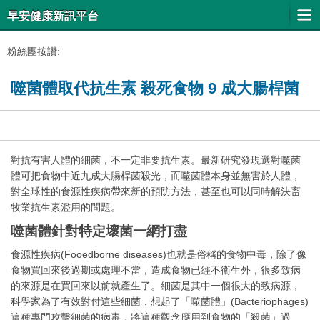
早安健康新訊平台
粉絲團按讚:
噬菌體取代抗生素 殺死食物 9 成大腸桿菌
對抗有害人體的細菌，不一定非要抗生素。最新研究發現選對噬菌
體可把食物中近九成大腸桿菌殺光，而噬菌體本身並無害於人體，
對全球性的食源性疾病帶來新的預防方法，甚至也可以同時解決畜
牧業抗生素濫用的問題。
噬菌體針對特定壞菌一網打盡
食源性疾病(Fooedborne diseases)也就是俗稱的食物中毒，除了像
食物買回來後過期或處理不當，造成食物已經不衛生外，很多致病
的來源是在買回來以前就產生了。細菌是其中一個很大的致病源，
科學家為了有效對付這些細菌，想起了「噬菌體」(Bacteriophages)
這種專門攻擊細菌的病毒，將這種觀念應用到食物的「殺菌」過