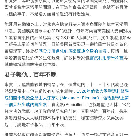
招見效，等於從源頭就可以把對人體有害的壞菌先殺死，既能解決
畜牧業抗生素濫用的問題，在下游的食品處理階段，也就不必再做
同樣的事了。不過這方面目前還沒有什麼進展。
能運用在動物身上，當然也有機會解決人類本身面臨的抗生素濫用
問題。美國疾病管制中心(CDC)統計，每年有兩百萬美國人受到對抗
生素有抗藥性的細菌感染，有 23,000 人因此死亡。抗生素濫用如今
已經是非常迫切的問題，日前美國首度發現一宗抗藥性超級金黃色
葡萄球菌，終於從
感染皮膚進化到感染流通全身的血液
，疫情一旦
爆發將會是很恐怖的生化危機，許多科學家也
嘗試利用奈米科技
等
其他領域試圖解決這項危機。
君子報仇，百年不晚
事實上，噬菌體殺菌的概念，在上個世紀的二十、三十年代就已經
熱烈發展中，但在還沒有功成名就時，
1928年倫敦大學聖瑪莉醫學
院細菌學教授亞歷山大弗萊明(Alexander Fleming)，發現醫學上第
一個天然生成的抗生素
：青黴素(Penicillin)，也就是盤尼西林，它的
強大功效徹底打垮了噬菌體研究的前途；直到將近一百年後，抗生
素漸漸變成人人喊打卻不得不用的藥品，噬菌體研究才又再次興
起，可說是君子報仇，百年不晚。
細菌當然也可能會對噬菌體產生抵抗力，所幸一種細菌通常只對一