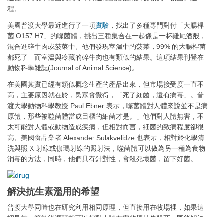
程。
美國普渡大學最近進行了一項
實驗
，找出了多種專門對付「大腸桿
菌 O157:H7」的噬菌體，挑出三種集合在一起像是一杯雞尾酒般，
混合進碎牛肉或菠菜中。他們發現室溫中的菠菜，99% 的大腸桿菌
都死了，而室溫與冷藏的碎牛肉也有類似的結果。這項結果刊登在
動物科學雜誌(Journal of Animal Science)。
在美國其實已經有類似概念生產的產品出來，但市場接受度一直不
高，主要原因就在於，民眾會覺得，「死了細菌，還有病毒」。普
渡大學動物科學教授 Paul Ebner 表示，噬菌體對人體來說並不是病
原體，那些被噬菌體當成目標的細菌才是。」他們對人體無害，不
太可能對人體或動物造成疾病，但相對而言，細菌的致病程度卻很
高。美國食品業者 Alexander Sulakvelidze 也表示，相對於化學清
洗與照 X 射線或伽瑪射線的照射法，噬菌體可以做為另一種為食物
消毒的方法，同時，他們具有針對性，會殺死壞菌，留下好菌。
解決抗生素濫用的希望
普渡大學同時也在研究利用相同原理，但直接用在牧場裡，如果這