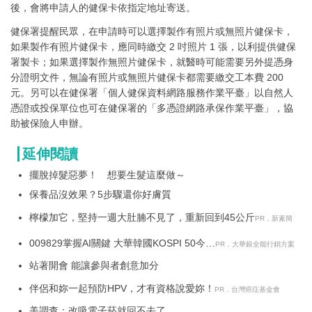
後，會將申請人的健保卡依指定地址寄送。
健保署提醒民眾，在申請時可以選擇製作有照片或無照片健保卡，
如果製作有照片健保卡，應同時繳交 2 吋照片 1 張，以利提供健保
署製卡；如果選擇製作無照片健保卡，就醫時可能需要另外提憑身
分證明文件，無論有照片或無照片健保卡都需要繳交工本費 200
元。另可以在健保署「個人健保資料網路服務作業平臺」以自然人
憑證或投保單位也可在健保署的「多憑證網路承保作業平臺」，協
助被保險人申辦。
延伸閱讀
擺脫掉髮惡夢！ 想要生髮這麼做～
保養品沒效果？5步驟還你好膚質
檸檬加它，堅持一週大肚腩不見了，重新回到45公斤
PR．新素簡
009829掌握AI關鍵 大華韓國KOSPI 50今強
PR．大華銀全能行銷方案
勢開募
站著開會 能讓參與者創意加分
伴侶和妳一起預防HPV，才有資格說愛妳！
PR．台灣癌症基金會
美調查：改吸電子菸就回不去了