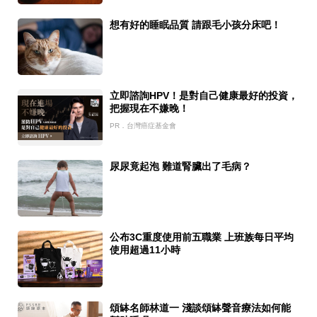
想有好的睡眠品質 請跟毛小孩分床吧！
立即諮詢HPV！是對自己健康最好的投資，
把握現在不嫌晚！
PR．台灣癌症基金會
尿尿竟起泡 難道腎臟出了毛病？
公布3C重度使用前五職業 上班族每日平均
使用超過11小時
頌缽名師林道一 淺談頌缽聲音療法如何能