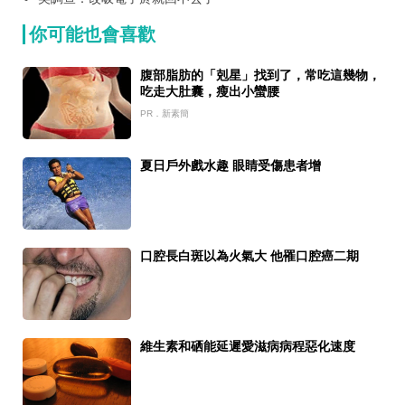
你可能也會喜歡
腹部脂肪的「剋星」找到了，常吃這幾物，
吃走大肚囊，瘦出小蠻腰
PR．新素簡
夏日戶外戲水趣 眼睛受傷患者增
口腔長白斑以為火氣大 他罹口腔癌二期
維生素和硒能延遲愛滋病病程惡化速度