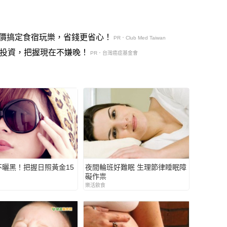
價搞定食宿玩樂，省錢更省心！
PR．Club Med Taiwan
的投資，把握現在不嫌晚！
PR．台灣癌症基金會
不曬黑！把握日照黃金15
夜間輪班好難眠 生理節律睡眠障
礙作祟
樂活飲食