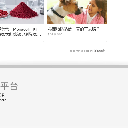
售「Monacolin K」
養寵物防過敏 真的可以嗎？
娘家大紅麴憑專利獨家原
健康醫療網
現極致安全性成全球新趨勢
Recommended by
政策
rved.