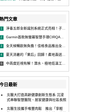
熱門文章
淨毒五郎全新識別系統正式亮相！子品牌然本再推體香噴霧新產品！
1
Garmin首款無螢幕智慧手環CIRQA登場 專注健康無須訂閱！ 輕量舒適風格百搭 生態系無縫串接 打造全天候零干擾健康與恢復管理新體驗
2
全天候暢飲無負擔！佳格食品推出全新穀物茶品牌「穀萃」 首發「穀萃 蕎麥國寶茶」無糖、0咖啡因 24小時暖心陪伴
3
夏天消暑的「果后」回歸！產地直送泰國鮮山竹，打造夏日最頂級的天然補給
4
中高度近視有解！潛水、極地低溫工作者優選 EVO ICL 膠原蛋白眼內鏡
5
今日最新
北醫大打造高齡健康創新生態系 沉浸
式串聯智慧醫院、居家健康與社區長照
北醫生技攜手唯豐肉鬆 推出「享輕