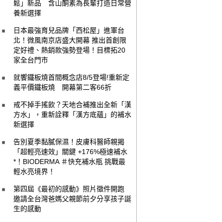
鬆」新品 含山酮素為長輩打造日常營
養新選擇
日本最強育兒品牌「西松屋」進軍台
北！微風南京店盛大開幕 推出首創限
定好禮、熱銷款強勢登場！目標拓20
家全台門市
就饗鐵板燒首間概念店8/5登場!重新定
義平價鐵板燒 開幕第二客66折
戒不掉手搖飲？天地合補推出全新「漢
方水」，重新詮釋「漢方底蘊」的補水
新選擇
告別夏季黏膩保濕！皮膚科醫師親揭
「超輕亮速效」關鍵 +176%極速補水
*！BIODERMA ＃快充補水瓶 挑戰最
輕水亮境界！
第四屆《最初的感動》照片徵件開跑
邀請全台灣爸媽父親節前夕分享孩子誕
生的感動