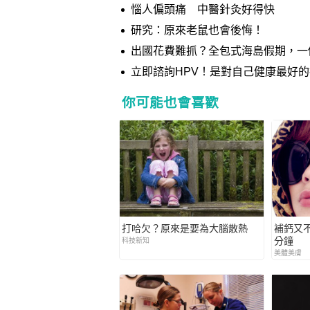
惱人偏頭痛 中醫針灸好得快
研究：原來老鼠也會後悔！
出國花費難抓？全包式海島假期，一
立即諮詢HPV！是對自己健康最好
你可能也會喜歡
打哈欠？原來是要為大腦散熱
補鈣又
分鐘
科技新知
美體美膚