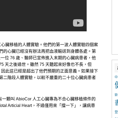
例人工心臟移植的人體實驗。他們的第一波人體實驗四個案
們的心臟已經沒有辦法再把血液輸送到身體各處。第
術，是一位 76 歲、醫師已宣佈進入末期的心臟病患者，他
 75 天之後過世。雖然 75 天聽起來好像也不長，但
十天，因此這已經是超出了他們預期的正面意義。如果接下
中
第二階段人體實驗，以較不嚴重的二十位心臟病患者
嬰
有一顆叫 AbioCor 人工心臟專為不合心臟移植條件的
tal Articial Heart，不過僅用來「擋一下」，讓病患
登