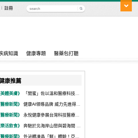
註冊
疾病知識
健康專題
醫藥包打聽
健康推薦
《美體美膚》
「閨蜜」佐以溫和醫療科技，陪伴女性找回身體舒適與自信
《醫療新聞》
健康AI領導品牌 威力先進得獎不斷 同獲『玉山獎』『金炬獎』最高肯定
《醫療新聞》
永悅健康參展台灣科技醫療展 展現數位健康全場景整合能力
《樂活飲食》
奔馳於北海岸山巒與碧海間 跑出屬於你的生命之光 『2026光境半程馬拉松挑戰賽－升龍道』火熱報名中
《醫療新聞》
外泌體凍晶「鮮」體驗！亞家生技解鎖24個月高活性 專利瓶蓋「秒回溶」超驚艷！醫科展秀「睛」亮神采