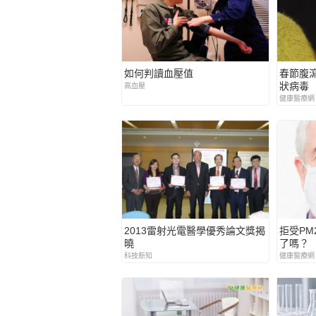
如何判讀血壓值
春節腹
狀病毒
高血壓
健康醫療網
2013雷射光電醫學優秀論文獎揭
拒受PM
曉
了嗎？
科技新知
健康醫療網