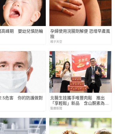
瀉高峰期 嬰幼兒慎防輪
孕婦使用浣腸劑解便 恐增早產風
險
親子天空
2.5危害 你的防護做對
北醫生技攜手唯豐肉鬆 推出
「享輕鬆」新品 含山酮素為長
輩打造日常營養新選擇
醫療新聞