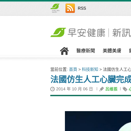
RSS
醫療新聞
美體美膚
當前位置:
首頁
>
科技新知
> 法國仿生人工
法國仿生人工心臟完
2014 年 10 月 06 日
呂維振