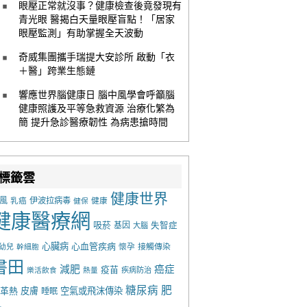
眼壓正常就沒事？健康檢查後竟發現有
青光眼 醫揭白天量眼壓盲點！「居家
眼壓監測」有助掌握全天波動
奇威集團攜手瑞提大安診所 啟動「衣
＋醫」跨業生態鏈
響應世界腦健康日 腦中風學會呼籲腦
健康照護及平等急救資源 治療化繁為
簡 提升急診醫療韌性 為病患搶時間
標籤雲
健康世界
風
乳癌
伊波拉病毒
健康
健保
健康醫療網
吸菸
基因
失智症
大腦
心臟病
心血管疾病
懷孕
接觸傳染
幼兒
幹細胞
書田
減肥
癌症
疫苗
樂活飲食
熱量
疾病防治
糖尿病
肥
革熱
皮膚
空氣或飛沫傳染
睡眠