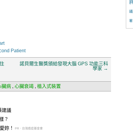
議
署
art
econd Patient
住
諾貝爾生醫獎頒給發現大腦 GPS 功能三科
學家
→
心臟病
,
心臟衰竭
,
植入式裝置
藥建議
樣？
說愛妳！
PR．台灣癌症基金會