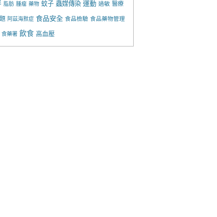
胖
運動
蚊子
蟲媒傳染
過敏
醫療
脂肪
腫瘤
藥物
食品安全
題
食品檢驗
食品藥物管理
阿茲海默症
飲食
高血壓
食藥署