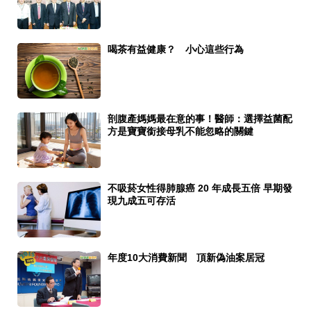
喝茶有益健康？ 小心這些行為
剖腹產媽媽最在意的事！醫師：選擇益菌配
方是寶寶銜接母乳不能忽略的關鍵
不吸菸女性得肺腺癌 20 年成長五倍 早期發
現九成五可存活
年度10大消費新聞 頂新偽油案居冠