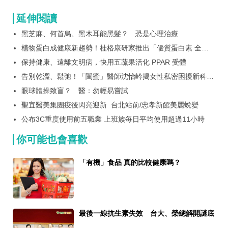
延伸閱讀
黑芝麻、何首烏、黑木耳能黑髮？ 恐是心理治療
植物蛋白成健康新趨勢！桂格康研家推出「優質蛋白素 全植
物配方 三重植物蛋白搭配20克優質蛋白質 兼顧美味、營養
保持健康、遠離文明病，快用五蔬果活化 PPAR 受體
與永續，打造全民每日蛋白新選擇
告別乾澀、鬆弛！「閨蜜」醫師沈怡岒揭女性私密困擾新科技
解方
眼球體操致盲？ 醫：勿輕易嘗試
聖宜醫美集團疫後閃亮迎新 台北站前/忠孝新館美麗蛻變
公布3C重度使用前五職業 上班族每日平均使用超過11小時
你可能也會喜歡
「有機」食品 真的比較健康嗎？
最後一線抗生素失效 台大、榮總解開謎底