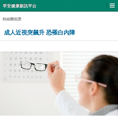
早安健康新訊平台
粉絲團按讚:
成人近視突飆升 恐罹白內障