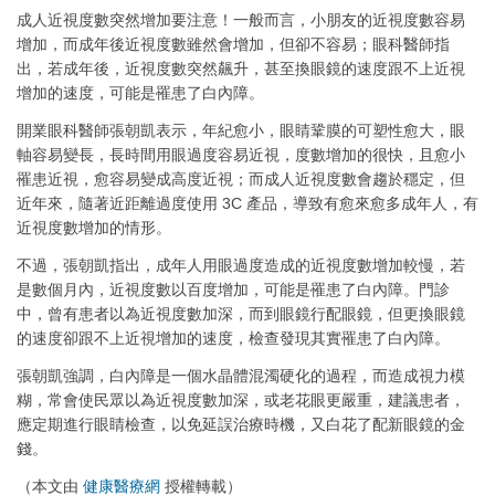
成人近視度數突然增加要注意！一般而言，小朋友的近視度數容易
增加，而成年後近視度數雖然會增加，但卻不容易；眼科醫師指
出，若成年後，近視度數突然飆升，甚至換眼鏡的速度跟不上近視
增加的速度，可能是罹患了白內障。
開業眼科醫師張朝凱表示，年紀愈小，眼睛鞏膜的可塑性愈大，眼
軸容易變長，長時間用眼過度容易近視，度數增加的很快，且愈小
罹患近視，愈容易變成高度近視；而成人近視度數會趨於穩定，但
近年來，隨著近距離過度使用 3C 產品，導致有愈來愈多成年人，有
近視度數增加的情形。
不過，張朝凱指出，成年人用眼過度造成的近視度數增加較慢，若
是數個月內，近視度數以百度增加，可能是罹患了白內障。門診
中，曾有患者以為近視度數加深，而到眼鏡行配眼鏡，但更換眼鏡
的速度卻跟不上近視增加的速度，檢查發現其實罹患了白內障。
張朝凱強調，白內障是一個水晶體混濁硬化的過程，而造成視力模
糊，常會使民眾以為近視度數加深，或老花眼更嚴重，建議患者，
應定期進行眼睛檢查，以免延誤治療時機，又白花了配新眼鏡的金
錢。
（本文由
健康醫療網
授權轉載）