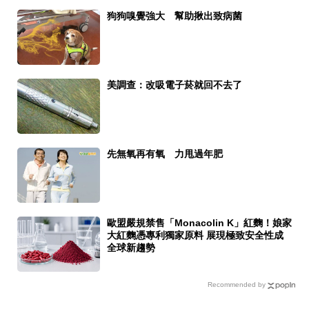
狗狗嗅覺強大 幫助揪出致病菌
美調查：改吸電子菸就回不去了
先無氧再有氧 力甩過年肥
歐盟嚴規禁售「Monacolin K」紅麴！娘家
大紅麴憑專利獨家原料 展現極致安全性成
全球新趨勢
Recommended by