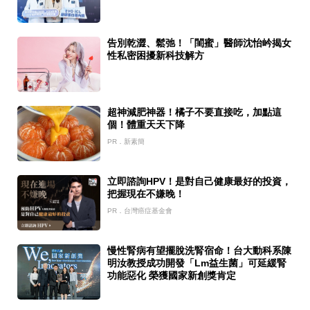
告別乾澀、鬆弛！「閨蜜」醫師沈怡岒揭女
性私密困擾新科技解方
超神減肥神器！橘子不要直接吃，加點這
個！體重天天下降
PR．新素簡
立即諮詢HPV！是對自己健康最好的投資，
把握現在不嫌晚！
PR．台灣癌症基金會
慢性腎病有望擺脫洗腎宿命！台大動科系陳
明汝教授成功開發「Lm益生菌」可延緩腎
功能惡化 榮獲國家新創獎肯定