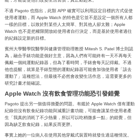
不過 Pagoto 也指出，此類 APP 確實可以利用設定目標的方式促使
使用者運動，而 Apple Watch 的特色是它並不是設定一個所有人都
一樣的目標，以致於對某些人太簡單、對其他人卻太難；Apple
Watch 也不是把權限開放給使用者自行決定，而是基於使用者過往
的紀錄設定新的目標。
賓州大學醫學院醫學與健康管理助理教授 Mitesh S. Patel 博士則認
為，融合手錶功能是個好主意，因為人們有可能終有一天不再每天
佩戴一個純運動紀錄器，但為了看時間，手錶會每天記得戴。不過
他也提醒，就算是手錶型態的運動紀錄器可能會加強使用者「該去
運動了」這種想法，但最後不必然會改變生活作息，這需要更多的
研究計畫才能確認。
Apple Watch 沒有飲食管理功能恐引發錯覺
Pagoto 提出另一個值得擔憂的問題。有鑑於 Apple Watch 僅有運動
紀錄但沒有飲食紀錄功能與減重計畫功能，可能會讓某些使用者產
生「我真的消耗了不少熱量，所以可以吃稍微多一點」的錯覺，但
因為缺乏飲食紀錄，結果反而更胖。
事實上她的一位病人在使用其他穿戴式裝置時就發生過這種情況。