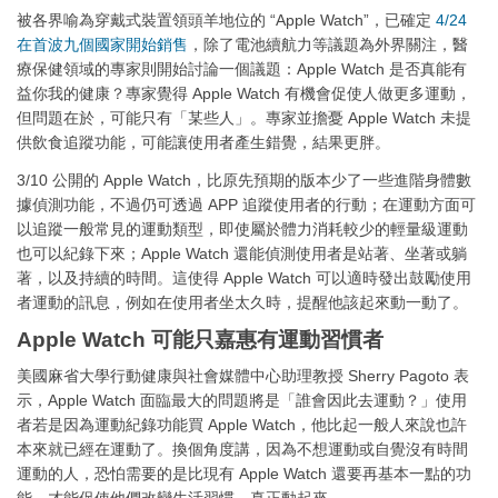
被各界喻為穿戴式裝置領頭羊地位的 “Apple Watch”，已確定
4/24
在首波九個國家開始銷售
，除了電池續航力等議題為外界關注，醫
療保健領域的專家則開始討論一個議題：Apple Watch 是否真能有
益你我的健康？專家覺得 Apple Watch 有機會促使人做更多運動，
但問題在於，可能只有「某些人」。專家並擔憂 Apple Watch 未提
供飲食追蹤功能，可能讓使用者產生錯覺，結果更胖。
3/10 公開的 Apple Watch，比原先預期的版本少了一些進階身體數
據偵測功能，不過仍可透過 APP 追蹤使用者的行動；在運動方面可
以追蹤一般常見的運動類型，即使屬於體力消耗較少的輕量級運動
也可以紀錄下來；Apple Watch 還能偵測使用者是站著、坐著或躺
著，以及持續的時間。這使得 Apple Watch 可以適時發出鼓勵使用
者運動的訊息，例如在使用者坐太久時，提醒他該起來動一動了。
Apple Watch 可能只嘉惠有運動習慣者
美國麻省大學行動健康與社會媒體中心助理教授 Sherry Pagoto 表
示，Apple Watch 面臨最大的問題將是「誰會因此去運動？」使用
者若是因為運動紀錄功能買 Apple Watch，他比起一般人來說也許
本來就已經在運動了。換個角度講，因為不想運動或自覺沒有時間
運動的人，恐怕需要的是比現有 Apple Watch 還要再基本一點的功
能，才能促使他們改變生活習慣，真正動起來。