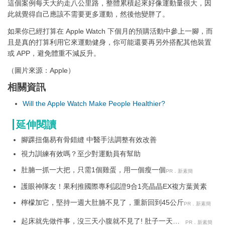
這個案例每天大約走八公里路，整體累積起來好像運動量很大，因
此就覺得自己應該不需要更多運動，然後他變胖了。
如果你已經打算在 Apple Watch 下個月的預購活動中參上一腳，而
且是真的打算利用它來運動健身，你可能還要再另外搭配其他裝置
或 APP，避免體重不減反升。
（圖片來源：Apple）
相關資訊
Will the Apple Watch Make People Healthier?
延伸閱讀
腳踝扭傷易有骨錯縫 中醫手法調整有效改善
視力訓練有效嗎？至少對運動員有幫助
肚腩一抓一大把，只需1個雞蛋，用一個瘦一個
PR．新素簡
護眼神隊友！果利推國際專利認證9合1亮晶晶EX複方葉黃素
檸檬加它，堅持一週大肚腩不見了，重新回到45公斤
PR．新素簡
起床就先做件事，沒三天小腹就不見了! 肚子一天天
PR．新素簡