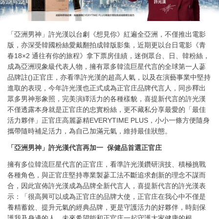
「亞洲男神」許光漢以台劇《想見你》紅遍全亞洲，不僅推出電影
版，亦深受韓國粉絲愛戴翻拍成韓版影集，近期更以台日電影《青
春18×2 通往有你的旅程》拿下票房佳績，迷倒眾台、日、韓粉絲，
成為亞洲現象級代表人物，擁有眾多韓流巨星代言的全球第一人蔘
品牌
註(
)
正官庄，亦看準許光漢的超高人氣，以及在演藝事業中堅持
進取的表現，今年許光漢也正式成為正官庄品牌代言人，同步釋出
眾多男神形象照，完美演繹活力的各種樣貌，喜提新代言的許光漢
不僅透露本身就是正官庄的忠實粉絲，更不藏私分享最愛的「最佳
活力夥伴」正官庄高麗蔘精EVERYTIME PLUS，小小一條方便隨身
攜帶隨時補足活力，為自己加滿元氣，維持最佳狀態。
「亞洲男神」許光漢代言再加一 保健品首選正官庄
擁有多位韓流巨星代言的正官庄，看準許光漢鑽研演技、積極挑戰
各種角色，與正官庄堅持專業製蔘工法不斷追求創新的理念不謀而
合，因此宣佈許光漢成為品牌全新代言人，喜提新代言的許光漢表
示：「很高興可以成為正官庄的品牌大使，正官庄在我心中不僅是
養精蓄銳、提升元氣的經典品牌，更是守護活力的好夥伴，時刻保
護我及身邊的人，未來希望能和正官庄一起守護大家健康的根