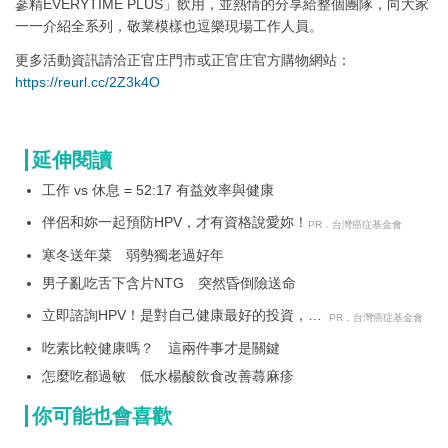
蔘精EVERYTIME PLUS」飲用，並熱情的分享給整個團隊，向大家
一一介紹全系列，敬業模樣也逗樂現場工作人員。
更多活動資訊請洽正官庄門市或正官庄官方購物網站：
https://reurl.cc/2Z3k4O
延伸閱讀
工作 vs 休息 = 52:17 有益效率與健康
伴侶和妳一起預防HPV，才有資格說愛妳！
PR．台灣癌症基金會
寒冬送年菜 弱勢獨老過好年
男子亂吃舌下含片NTG 突然昏倒險送命
立即諮詢HPV！是對自己健康最好的投資，把
PR．台灣癌症基金會
握現在不嫌晚！
吃素比較健康嗎？ 這兩件事才是關鍵
怎麼吃都過敏 低水楊酸飲食改善蕁麻疹
你可能也會喜歡