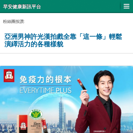
早安健康新訊平台
粉絲團按讚:
亞洲男神許光漢拍戲全靠「這一條」輕鬆
演繹活力的各種樣貌