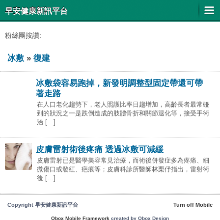
早安健康新訊平台
粉絲團按讚:
冰敷
»
復建
冰敷袋容易跑掉，新發明調整型固定帶還可帶
著走路
在人口老化趨勢下，老人照護比率日趨增加，高齡長者最常碰
到的狀況之一是跌倒造成的肢體骨折和關節退化等，接受手術
治 […]
皮膚雷射術後疼痛 透過冰敷可減緩
皮膚雷射已是醫學美容常見治療，而術後併發症多為疼痛、細
微傷口或發紅、疤痕等；皮膚科診所醫師林栗伃指出，雷射術
後 […]
Copyright 早安健康新訊平台
Turn off Mobile
Obox Mobile Framework
created by Obox Design