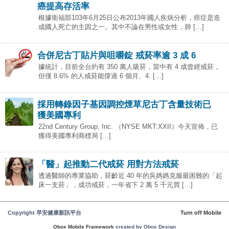
癌提高存活率
根據衛福部103年6月25日公布2013年國人疾病分析，癌症是造
成國人死亡的主因之一。其中不論在男性或女性，肺 […]
合併尼古丁貼片與咀嚼錠 戒菸率逾 3 成 6
據統計，目前全台約有 350 萬人吸菸，當中有 4 成曾經戒菸，
但僅 8.6% 的人戒菸能撐過 6 個月、4. […]
採用轉錄因子基因調控煙草尼古丁含量技術已
獲美國專利
22nd Century Group, Inc. （NYSE MKT:XXII）今天宣佈，已
獲得美國專利商標局 […]
「醫」起推動二代戒菸 用對方法戒菸
透過醫師的專業協助，菸齡近 40 年的吳媽媽克服最困難的「起
床一支菸」，成功戒菸，一年省下 2 萬 5 千元買 […]
Copyright 早安健康新訊平台
Turn off Mobile
Obox Mobile Framework
created by Obox Design