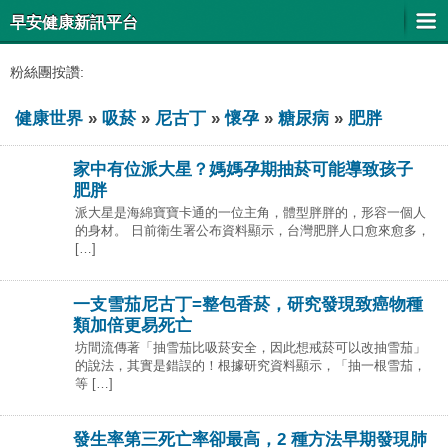
早安健康新訊平台
粉絲團按讚:
健康世界
»
吸菸
»
尼古丁
»
懷孕
»
糖尿病
»
肥胖
家中有位派大星？媽媽孕期抽菸可能導致孩子
肥胖
派大星是海綿寶寶卡通的一位主角，體型胖胖的，形容一個人
的身材。 日前衛生署公布資料顯示，台灣肥胖人口愈來愈多，
[…]
一支雪茄尼古丁=整包香菸，研究發現致癌物種
類加倍更易死亡
坊間流傳著「抽雪茄比吸菸安全，因此想戒菸可以改抽雪茄」
的說法，其實是錯誤的！根據研究資料顯示，「抽一根雪茄，
等 […]
發生率第三死亡率卻最高，2 種方法早期發現肺