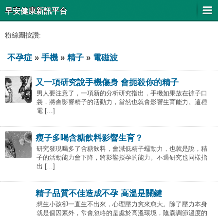
早安健康新訊平台
粉絲團按讚:
不孕症
»
手機
»
精子
»
電磁波
又一項研究說手機傷身 會扼殺你的精子
男人要注意了，一項新的分析研究指出，手機如果放在褲子口
袋，將會影響精子的活動力，當然也就會影響生育能力。這種
電 […]
瘦子多喝含糖飲料影響生育？
研究發現喝多了含糖飲料，會減低精子蠕動力，也就是說，精
子的活動能力會下降，將影響授孕的能力。不過研究也同樣指
出 […]
精子品質不佳造成不孕 高溫是關鍵
想生小孩卻一直生不出來，心理壓力愈來愈大。除了壓力本身
就是個因素外，常會忽略的是處於高溫環境，陰囊調節溫度的