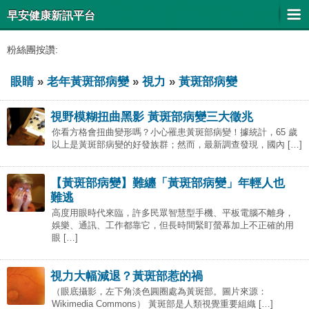
早安健康新訊平台
粉絲團按讚:
眼睛
»
老年黃斑部病變
»
視力
»
黃斑部病變
視野模糊扭曲黑影 黃斑部病變三大徵兆
你看方格會扭曲變形嗎？小心罹患黃斑部病變！據統計，65 歲
以上是黃斑部病變的好發族群；然而，最新調查發現，國內 […]
【黃斑部病變】難纏「黃斑部病變」年輕人也
難逃
高度用眼時代來臨，許多民眾智慧型手機、平板電腦不離身，
娛樂、通訊、工作都靠它，但長時間緊盯螢幕加上不正確的用
眼 […]
視力大幅減退？黃斑部惹的禍
（眼底攝影，左下角淡色圓圈處為黃斑部。圖片來源：
Wikimedia Commons） 黃斑部是人類視覺重要組織 […]