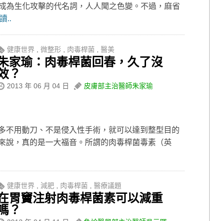
度成為生化攻擊的代名詞，人人聞之色變。不過，麻省
..
健康世界
,
微整形
,
肉毒桿菌
,
醫美
朱家瑜：肉毒桿菌回春，久了沒
效？
2013 年 06 月 04 日
皮膚部主治醫師朱家瑜
多不用動刀、不是侵入性手術，就可以達到整型目的
來說，真的是一大福音。所謂的肉毒桿菌毒素（英
健康世界
,
減肥
,
肉毒桿菌
,
醫療議題
在胃竇注射肉毒桿菌素可以減重
嗎？