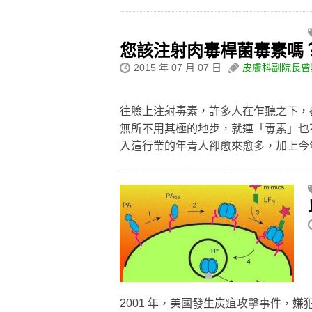
您該注射肉毒桿菌毒素嗎
2015 年 07 月 07 日
皮膚科副院長曾
往臉上注射毒素，許多人在乍聽之下，
無所不用其極的地步，就連「毒素」也
入這行業的年青人卻愈來愈多，加上
2001 年，美國發生炭疽攻擊事件，