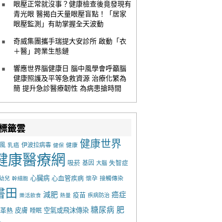
眼壓正常就沒事？健康檢查後竟發現有
青光眼 醫揭白天量眼壓盲點！「居家
眼壓監測」有助掌握全天波動
奇威集團攜手瑞提大安診所 啟動「衣
＋醫」跨業生態鏈
響應世界腦健康日 腦中風學會呼籲腦
健康照護及平等急救資源 治療化繁為
簡 提升急診醫療韌性 為病患搶時間
標籤雲
健康世界
風
乳癌
伊波拉病毒
健康
健保
健康醫療網
吸菸
基因
失智症
大腦
心臟病
心血管疾病
懷孕
接觸傳染
幼兒
幹細胞
書田
減肥
癌症
疫苗
樂活飲食
熱量
疾病防治
糖尿病
肥
革熱
皮膚
空氣或飛沫傳染
睡眠