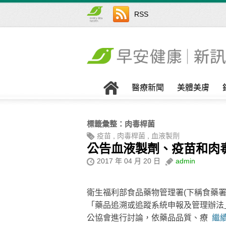
RSS
醫療新聞
美體美膚
標籤彙整：
肉毒桿菌
疫苗
,
肉毒桿菌
,
血液製劑
公告血液製劑、疫苗和肉毒
2017 年 04 月 20 日
admin
衛生福利部食品藥物管理署(下稱食藥署)
「藥品追溯或追蹤系統申報及管理辦法
公協會進行討論，依藥品品質、療
繼續