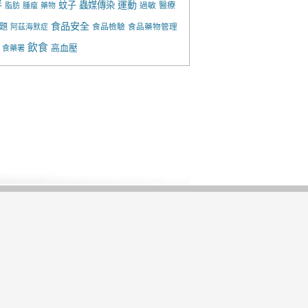
胖
運動
蚊子
蟲媒傳染
過敏
醫療
脂肪
腫瘤
藥物
食品安全
題
食品檢驗
食品藥物管理
阿茲海默症
飲食
高血壓
食藥署