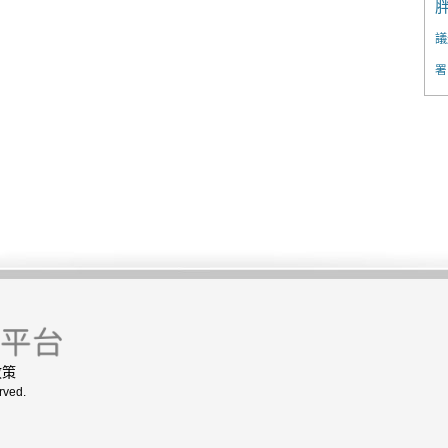
議
署
政策
rved.