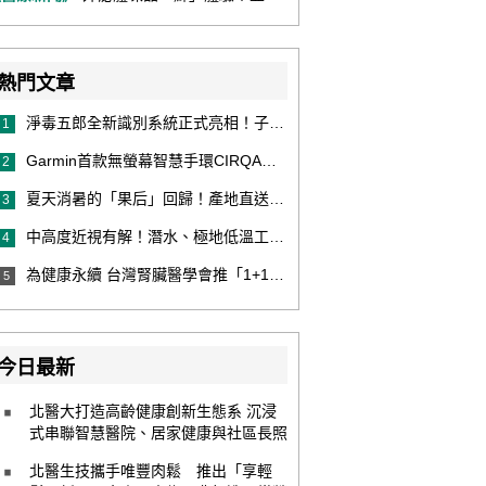
熱門文章
淨毒五郎全新識別系統正式亮相！子品牌然本再推體香噴霧新產品！
1
Garmin首款無螢幕智慧手環CIRQA登場 專注健康無須訂閱！ 輕量舒適風格百搭 生態系無縫串接 打造全天候零干擾健康與恢復管理新體驗
2
夏天消暑的「果后」回歸！產地直送泰國鮮山竹，打造夏日最頂級的天然補給
3
中高度近視有解！潛水、極地低溫工作者優選 EVO ICL 膠原蛋白眼內鏡
4
為健康永續 台灣腎臟醫學會推「1+1 Hold 好腎」 籲掌握eGFR＋UACR雙指標 及早把關腎健康
5
今日最新
北醫大打造高齡健康創新生態系 沉浸
式串聯智慧醫院、居家健康與社區長照
北醫生技攜手唯豐肉鬆 推出「享輕