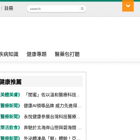
註冊
疾病知識
健康專題
醫藥包打聽
健康推薦
《美體美膚》
「閨蜜」佐以溫和醫療科技，陪伴女性找回身體舒適與自信
《醫療新聞》
健康AI領導品牌 威力先進得獎不斷 同獲『玉山獎』『金炬獎』最高肯定
《醫療新聞》
永悅健康參展台灣科技醫療展 展現數位健康全場景整合能力
《樂活飲食》
奔馳於北海岸山巒與碧海間 跑出屬於你的生命之光 『2026光境半程馬拉松挑戰賽－升龍道』火熱報名中
《醫療新聞》
外泌體凍晶「鮮」體驗！亞家生技解鎖24個月高活性 專利瓶蓋「秒回溶」超驚艷！醫科展秀「睛」亮神采