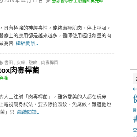
2013 年 04 月 11 日
急診醫學部主治醫師吳元暉
，具有極強的神經毒性，能夠麻痺肌肉、停止呼吸，
醫療上的應用卻是越來越多，醫師使用極低劑量的肉
，做為醫
繼續閱讀..
書田
,
皮膚
,
皺紋
,
肉毒桿菌
tox肉毒桿菌
興隆
中
的人士注射「肉毒桿菌」，難道愛美的人都在玩命
上電視親身試法，要去除抬頭紋、魚尾紋。難道他也
嬰
桿菌」只
繼續閱讀..
登