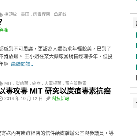
抬頭紋
,
書田
,
肉毒桿菌
,
魚尾紋
？
興隆
都感到不可思議，更認為人類為求年輕貌美，已到了
不肯放過。 王小姐在某大藥廠當銷售經理多年，但投
今年經
繼續閱讀..
MIT
,
炭疽菌
,
癌症
,
肉毒桿菌
,
蛋白質酵素
以毒攻毒 MIT 研究以炭疽毒素抗癌
2014 年 10 月 12 日
科技新報
嫌犯寄送內有炭疽桿菌的信件給媒體辦公室與參議員，導