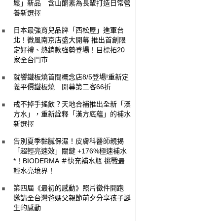
鬆」新品 含山酮素為長輩打造日常營
養新選擇
日本最強育兒品牌「西松屋」進軍台
北！微風南京店盛大開幕 推出首創限
定好禮、熱銷款強勢登場！目標拓20
家全台門市
就饗鐵板燒首間概念店8/5登場!重新定
義平價鐵板燒 開幕第二客66折
戒不掉手搖飲？天地合補推出全新「漢
方水」，重新詮釋「漢方底蘊」的補水
新選擇
告別夏季黏膩保濕！皮膚科醫師親揭
「超輕亮速效」關鍵 +176%極速補水
*！BIODERMA ＃快充補水瓶 挑戰最
輕水亮境界！
第四屆《最初的感動》照片徵件開跑
邀請全台灣爸媽父親節前夕分享孩子誕
生的感動