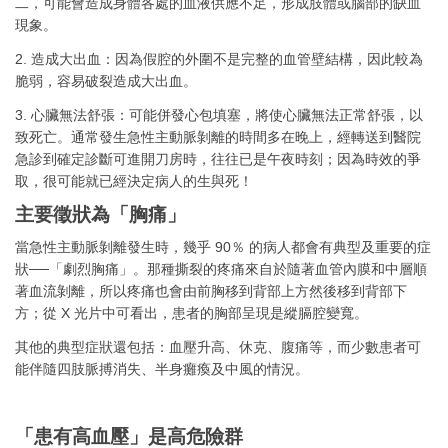
二，可能會造成身體各處的血液供應不足，形成肢體或腦部的缺血
現象。
2. 造成大出血：因為假腔的外圍不是完整的血管壁結構，因此較為
脆弱，容易破裂造成大出血。
3. 心臟無法舒張：可能併發心包填塞，將使心臟無法正常舒張，以
致死亡。通常發生急性主動脈剝離的時間多在晚上，經轉送到醫院
急診到確定診斷可進開刀房時，往往已是午夜時刻；因為時效的爭
取，很可能就已經決定病人的生與死！
主要徵狀為「胸痛」
當急性主動脈剝離發生時，幾乎 90％ 的病人都會有典型及重要的症
狀──「劇烈胸痛」。那種撕裂的疼痛來自於隨著血管內膜和中層順
著血流剝離，所以疼痛也會由前胸移到背部上方然後移到背部下
方；從 X 光片中可看出，患者的胸部呈現是縱膈腔變寬。
其他的典型症狀還包括：血壓升高、休克、腹痛等，而少數患者可
能伴隨四肢脈搏消失、半身癱瘓及中風的情況。
「患有高血壓」是高危險群