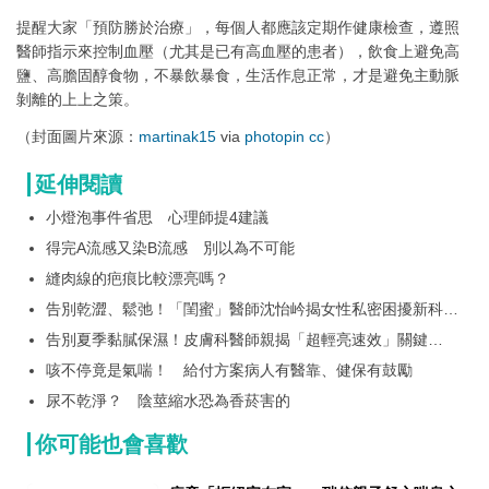
提醒大家「預防勝於治療」，每個人都應該定期作健康檢查，遵照
醫師指示來控制血壓（尤其是已有高血壓的患者），飲食上避免高
鹽、高膽固醇食物，不暴飲暴食，生活作息正常，才是避免主動脈
剝離的上上之策。
（封面圖片來源：
martinak15
via
photopin
cc
）
延伸閱讀
小燈泡事件省思 心理師提4建議
得完A流感又染B流感 別以為不可能
縫肉線的疤痕比較漂亮嗎？
告別乾澀、鬆弛！「閨蜜」醫師沈怡岒揭女性私密困擾新科技
解方
告別夏季黏膩保濕！皮膚科醫師親揭「超輕亮速效」關鍵
+176%極速補水*！BIODERMA ＃快充補水瓶 挑戰最輕水亮
咳不停竟是氣喘！ 給付方案病人有醫靠、健保有鼓勵
境界！
尿不乾淨？ 陰莖縮水恐為香菸害的
你可能也會喜歡