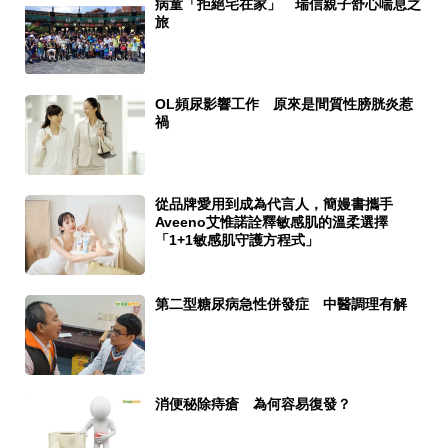
病童「拒絕宅在家」 瑞信親子舒心喘息之
旅
OL頻尿影響工作 原來是間質性膀胱炎惹
禍
從品牌愛用到成為代言人，簡嫚書攜手
Aveeno艾惟諾詮釋敏感肌的溫柔選擇
「1+1敏感肌守護方程式」
第二型糖尿病急性併發症 中醫調理有解
消便秘除痔瘡 為何容易復發？