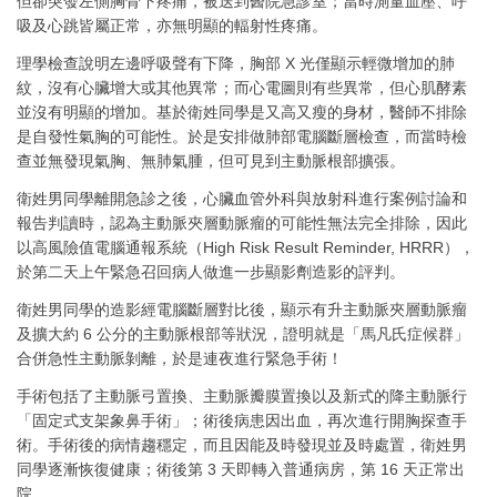
但卻突發左側胸骨下疼痛，被送到醫院急診室；當時測量血壓、呼
吸及心跳皆屬正常，亦無明顯的輻射性疼痛。
理學檢查說明左邊呼吸聲有下降，胸部 X 光僅顯示輕微增加的肺
紋，沒有心臟增大或其他異常；而心電圖則有些異常，但心肌酵素
並沒有明顯的增加。基於衛姓同學是又高又瘦的身材，醫師不排除
是自發性氣胸的可能性。於是安排做肺部電腦斷層檢查，而當時檢
查並無發現氣胸、無肺氣腫，但可見到主動脈根部擴張。
衛姓男同學離開急診之後，心臟血管外科與放射科進行案例討論和
報告判讀時，認為主動脈夾層動脈瘤的可能性無法完全排除，因此
以高風險值電腦通報系統（High Risk Result Reminder, HRRR），
於第二天上午緊急召回病人做進一步顯影劑造影的評判。
衛姓男同學的造影經電腦斷層對比後，顯示有升主動脈夾層動脈瘤
及擴大約 6 公分的主動脈根部等狀況，證明就是「馬凡氏症候群」
合併急性主動脈剝離，於是連夜進行緊急手術！
手術包括了主動脈弓置換、主動脈瓣膜置換以及新式的降主動脈行
「固定式支架象鼻手術」；術後病患因出血，再次進行開胸探查手
術。手術後的病情趨穩定，而且因能及時發現並及時處置，衛姓男
同學逐漸恢復健康；術後第 3 天即轉入普通病房，第 16 天正常出
院。