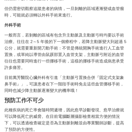
但仍需密切觀察追蹤患者的病情，一旦剝離的區域逐漸變成血管瘤
時，可能就必須轉以外科手術來進行。
外科手術
一般而言，若剝離的區域有包含升主動脈及主動脈弓時均要以手術
治療。往往在 2～5 年後的下一個療程中，若降主動脈變大到超過 5
公分，就需要重新開刀動手術：不管是傳統開胸手術進行人工血管
置換，或單純以導管由鼠蹊部置入血管支架，主動脈弓附近的血管
往往也需要同時進行一些挪移手術，這樣的挪移手術造成病患承受
許多痛苦。
目前萬芳醫院心臟外科有引進「主動脈弓置換合併『固定式支架象
鼻手術』」，可讓患者在下一階段手術時免去這些血管挪移手術，
同時也減少降主動脈逐漸變大的機率哦！
預防工作不可少
此種疾病的死亡率會隨時間遞增，因此愈早診斷發現、愈早治療就
可以降低死亡的威脅。在目前電腦斷層攝影檢查相當方便的情況
下，可以透過檢查確定是否為主動脈剝離並由專業醫師診斷，提高
了預防的方便性。