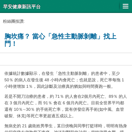
早安健康新訊平台
粉絲團按讚:
胸坎痛？ 當心「急性主動脈剝離」找上
門！
依據統計數據顯示，在發生「急性主動脈剝離」的患者中，至少
50％ 的病人在發生後 48 小時內會死亡；也就是說，死亡率每拖 1
小時便增加 1％，因此診斷及治療真的猶如與時間賽跑一般。
若是不開刀治療的患者，約 71％ 的人會在2個月內死亡、89％ 的人
在 3 個月內死亡，而 91％ 會在 6 個月內死亡。目前全世界平均都
還有 10％∼30％ 的手術死亡率，當有併發症再手術(如中風、血管
破裂、休克)等死亡率更超過五成以上。
無病史的 21 歲衛姓男學生，某日傍晚與同學打籃球時，明明有熱身