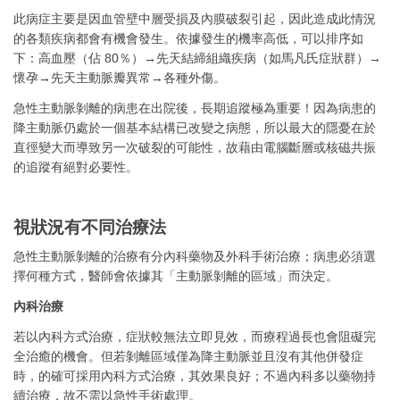
此病症主要是因血管壁中層受損及內膜破裂引起，因此造成此情況
的各類疾病都會有機會發生。依據發生的機率高低，可以排序如
下：高血壓（佔 80％）→先天結締組織疾病（如馬凡氏症狀群）→
懷孕→先天主動脈瓣異常→各種外傷。
急性主動脈剝離的病患在出院後，長期追蹤極為重要！因為病患的
降主動脈仍處於一個基本結構已改變之病態，所以最大的隱憂在於
直徑變大而導致另一次破裂的可能性，故藉由電腦斷層或核磁共振
的追蹤有絕對必要性。
視狀況有不同治療法
急性主動脈剝離的治療有分內科藥物及外科手術治療；病患必須選
擇何種方式，醫師會依據其「主動脈剝離的區域」而決定。
內科治療
若以內科方式治療，症狀較無法立即見效，而療程過長也會阻礙完
全治癒的機會。但若剝離區域僅為降主動脈並且沒有其他併發症
時，的確可採用內科方式治療，其效果良好；不過內科多以藥物持
續治療，故不需以急性手術處理。