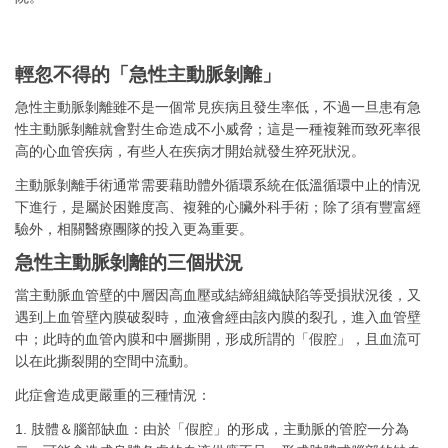
輕忽不得的「急性主動脈剝離」
急性主動脈剝離雖不是一個常見疾病且發生率低，不過一旦患有急
性主動脈剝離就會對生命造成不小威脅；這是一種複雜而致死率很
高的心血管疾病，有些人在疾病才開始就發生猝死狀況。
主動脈剝離手術通常需要藉助體外循環系統在低溫循環中止的情況
下進行，是屬於困難度高、複雜的心臟外科手術；除了須有豐富經
驗外，相關醫療團隊的投入更為重要。
急性主動脈剝離的三個狀況
當主動脈血管壁的中層因高血壓或結締組織缺陷等受損狀況後，又
遇到上血管壁內膜破裂時，血液會經由該內膜的裂孔，進入血管壁
中；此時的血管內膜和中層撕開，形成所謂的「假腔」，且血流可
以在此撕裂開的空間中流動。
此症會造成更嚴重的三種情況：
1. 肢體＆腦部缺血：由於「假腔」的形成，主動脈的管腔一分為