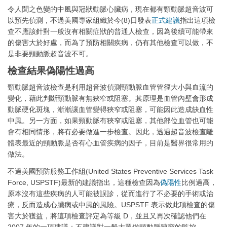
令人聞之色變的中風與冠狀動脈心臟病，現在都有頸動脈超音波可
以預先偵測，不過美國專家組織於今(8)日發表
正式建議
指出這項檢
查不應該針對一般沒有相關症狀的普通人檢查，因為後續可能帶來
的傷害大於好處，而為了預防相關疾病，仍有其他檢查可以做，不
是非要頸動脈超音波不可。
檢查結果偽陽性過高
頸動脈超音波檢查是利用超音波偵測頸動脈血管管徑大小與血流的
變化，藉此判斷頸動脈有無狹窄或阻塞。其原理是血管內壁會形成
動脈硬化斑塊，漸漸讓血管變得狹窄或阻塞，可能因此造成缺血性
中風。另一方面，如果頸動脈有狹窄或阻塞，其他部位血管也可能
會有相同情形，將有必要做進一步檢查。因此，透過超音波檢查離
體表最近的頸動脈是否有心血管疾病的因子，目前是醫界很常用的
做法。
不過美國預防服務工作組(United States Preventive Services Task
Force, USPSTF)最新的建議指出，這種檢查因為
偽陽性
比例過高，
原本沒有這些疾病的人可能被誤診，從而進行了不必要的手術或治
療，反而造成心臟病或中風的風險。USPSTF 表示做此項檢查的傷
害大於獲益，將這項檢查評定為等級 D，並且又再次確認他們在
2007 年的一項建議：不建議對一般大眾做頸動脈狹窄的監控。