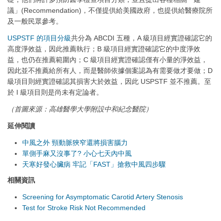
議」(Recommendation)，不僅提供給美國政府，也提供給醫療院所
及一般民眾參考。
USPSTF 的項目分級
共分為 ABCDI 五種，A 級項目經實證確認它的
高度淨效益，因此推薦執行；B 級項目經實證確認它的中度淨效
益，也仍在推薦範圍內；C 級項目經實證確認僅有小量的淨效益，
因此並不推薦給所有人，而是醫師依據個案認為有需要做才要做；D
級項目則經實證確認其損害大於效益，因此 USPSTF 並不推薦。至
於 I 級項目則是尚未有定論者。
（首圖來源：高雄醫學大學附設中和紀念醫院）
延伸閱讀
中風之外 頸動脈狹窄還將損害腦力
單側手麻又沒事了? 小心七天內中風
天寒好發心臟病 牢記「FAST」搶救中風四步驟
相關資訊
Screening for Asymptomatic Carotid Artery Stenosis
Test for Stroke Risk Not Recommended