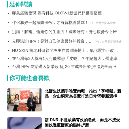
延伸閱讀
卵巢癌難發現 豐宥科技 OLOV-1新世代卵巢癌指標
伴侶和妳一起預防HPV，才有資格說愛妳！
PR．台灣癌症基金會
別讓「腦霧」偷走你的生產力！國際研究：身心疲勞令上班族
年損 1 個月產值 Nu Skin 推 MyND360 效率膠囊與憶力軟膠
立即諮詢HPV！是對自己健康最好的投資，把
囊，啟動「效率、憶力」雙重守護
PR．台灣癌症基金會
握現在不嫌晚！
NU SKIN 抗老科研顧問團主席曾潤海博士：氧化壓力正改寫
全球健康模式 Prysm iO 開啟「一指量化健康」新時代 驗證營
在台灣每3人就有1人可能罹患「皮蛇」？年紀越大，罹患率越
養投資是否真正到位
高 慢性後遺症－「疹後神經痛」，竟讓人痛到失眠、引發憂
台灣 HPV 防治邁入新階段:從 20 年成果出發,推進更全面 HPV
鬱！？ 預防帶狀疱疹，抑制病毒活化為關鍵！
癌症防治 至今逾 280 萬人受惠
你可能也會喜歡
北醫生技攜手唯豐肉鬆 推出「享輕鬆」新
品 含山酮素為長輩打造日常營養新選擇
簽 DNR 不是放棄有效的急救，而是不接受
無效過度醫療的臨終折磨