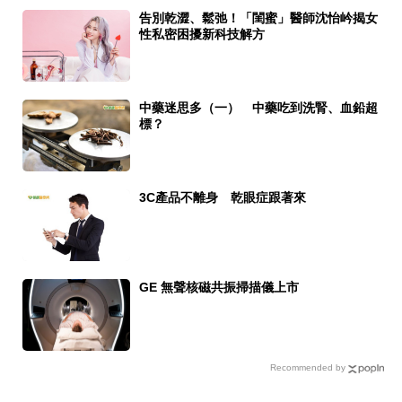
告別乾澀、鬆弛！「閨蜜」醫師沈怡岒揭女
性私密困擾新科技解方
中藥迷思多（一） 中藥吃到洗腎、血鉛超
標？
3C產品不離身 乾眼症跟著來
GE 無聲核磁共振掃描儀上市
Recommended by