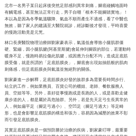
北市一名男子某日起床後突然足部感到異常刺痛，腳底碰觸地面時
有觸電感，甚至無法正常行走，男子自嘲「根本不能腳踏實地」！
本以為是因為冬季氣溫驟降、氣血不順而產生不適感，看了中醫也
無效，聽了家人的建議至大醫院就診，經診斷後才發現，平時喜愛
的慢跑活動竟是元兇。
林口長庚醫院物理治療師劉家豪表示，氣溫低會導致小腿肌群僵
硬、緊繃，因小腿肌腱(阿基里斯腱)會延伸到腳跟的部位，若運動時
暖身不足，慢跑時易拉傷此肌腱，或因應力分配不均，造成足底筋
膜受傷，就是所謂的「足底筋膜炎」，腳底會出現如抽筋般的肌肉
刺痛感，但足底筋膜炎與氣溫並無絕對的關係。
劉家豪進一步解釋，足底筋膜炎好發的族群多為需要長時間步行、
站立的工作，例如業務員、百貨公司的櫃姐、老師、餐飲服務人
員、空姐等等。另外，喜好從事慢跑或是長跑的人，或是喜歡走健
康步道的人，都是屬於高危險群。另外，若是先天足弓生長異常的
人，例如扁平足（腳足弓過小）、空凹足（腳足弓過大）等足畸
形，也是會影響足底筋膜的構造和張力，容易因為減壓的效果不彰
而引發足底筋膜炎。
其實足底筋膜炎是一個預防勝於治療的疾病，劉家豪叮嚀，最重要