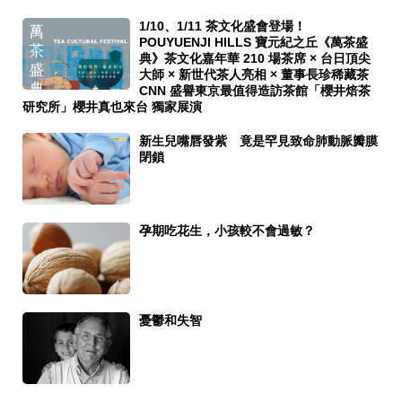
1/10、1/11 茶文化盛會登場！
POUYUENJI HILLS 寶元紀之丘《萬茶盛
典》茶文化嘉年華 210 場茶席 × 台日頂尖
大師 × 新世代茶人亮相 × 董事長珍稀藏茶
CNN 盛譽東京最值得造訪茶館「櫻井焙茶
研究所」櫻井真也來台 獨家展演
新生兒嘴唇發紫 竟是罕見致命肺動脈瓣膜
閉鎖
孕期吃花生，小孩較不會過敏？
憂鬱和失智