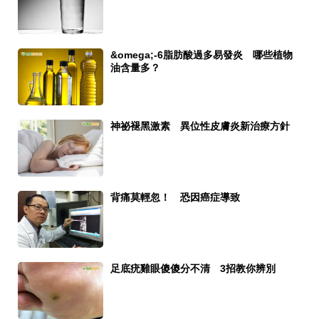
&omega;-6脂肪酸過多易發炎 哪些植物
油含量多？
神祕褪黑激素 異位性皮膚炎新治療方針
背痛莫輕忽！ 恐因癌症導致
足底疣雞眼傻傻分不清 3招教你辨別