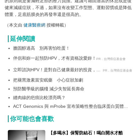
的原則就是要減輕足部的壓力負擔。建議可藉由適當的休息或是復
健來減緩症狀，不過，如果沒有改變工作型態、運動習慣或是降低
體重，足底筋膜炎的再發率還是很高的。
（本文由
健康醫療網
授權轉載）
延伸閱讀
膽固醇過高 別再害怕吃蛋！
伴侶和妳一起預防HPV，才有資格說愛妳！
PR．台灣癌症基金會
立即諮詢HPV！是對自己健康最好的投資，把
PR．台灣癌症基金會
握現在不嫌晚！
把褪黑激素當安眠藥 小心症狀加劇
預防醫學級的腦殘 減少失智延長壽命
縫肉線的疤痕比較漂亮嗎？
ACT Genomics 與 mProbe 宣布策略性整合臨床蛋白質體學
技術 提升亞洲精準醫療水準
你可能也會喜歡
【多喝水】保腎防結石！喝白開水才酷