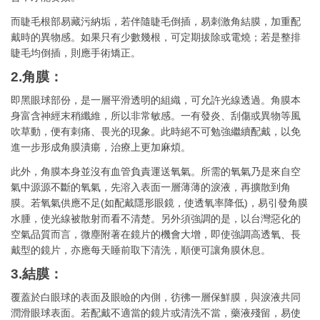
而睫毛根部易藏污納垢，若伴隨睫毛倒插，易刺激角結膜，加重配
戴時的異物感。如果只有少數幾根，可定期拔除或電燒；若是整排
睫毛均倒插，則應手術矯正。
2.角膜：
即黑眼球部份，是一層平滑透明的組織，可允許光線透過。角膜本
身富含神經末稍纖維，所以非常敏感。一有發炎、刮傷或異物等風
吹草動，便有刺痛、畏光的現象。此時絕不可勉強繼續配戴，以免
進一步形成角膜潰瘍，治療上更加麻煩。
此外，角膜本身並沒有血管負責運送氧氣。所需的氧氣乃是來自空
氣中源源不斷的氧氣，先溶入表面一層薄薄的淚液，再擴散到角
膜。若氧氣供應不足(如配戴隱形眼鏡，使透氧率降低)，易引發角膜
水腫，使光線被散射而看不清楚。另外須強調的是，以台灣惡化的
空氣品質而言，微塵附著在鏡片的機會大增，即使強調高透氧、長
戴型的鏡片，亦應每天睡前取下清洗，順便可讓角膜休息。
3.結膜：
覆蓋於白眼球的表面及眼瞼的內側，彷彿一層保鮮膜，與淚液共同
潤滑眼球表面。若配戴不適當的鏡片或清洗不當，藥液殘留，易使