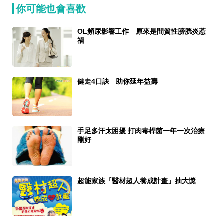
你可能也會喜歡
OL頻尿影響工作 原來是間質性膀胱炎惹
禍
健走4口訣 助你延年益壽
手足多汗太困擾 打肉毒桿菌一年一次治療
剛好
超能家族「醫材超人養成計畫」抽大獎