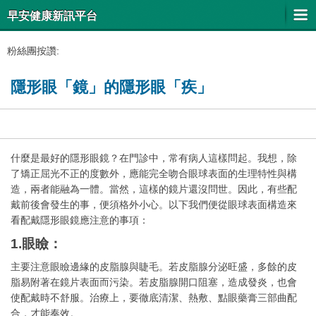
早安健康新訊平台
粉絲團按讚:
隱形眼「鏡」的隱形眼「疾」
什麼是最好的隱形眼鏡？在門診中，常有病人這樣問起。我想，除
了矯正屈光不正的度數外，應能完全吻合眼球表面的生理特性與構
造，兩者能融為一體。當然，這樣的鏡片還沒問世。因此，有些配
戴前後會發生的事，便須格外小心。以下我們便從眼球表面構造來
看配戴隱形眼鏡應注意的事項：
1.眼瞼：
主要注意眼瞼邊緣的皮脂腺與睫毛。若皮脂腺分泌旺盛，多餘的皮
脂易附著在鏡片表面而污染。若皮脂腺開口阻塞，造成發炎，也會
使配戴時不舒服。治療上，要徹底清潔、熱敷、點眼藥膏三部曲配
合，才能奏效。