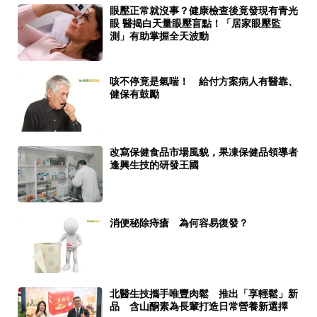
眼壓正常就沒事？健康檢查後竟發現有青光
眼 醫揭白天量眼壓盲點！「居家眼壓監
測」有助掌握全天波動
咳不停竟是氣喘！ 給付方案病人有醫靠、
健保有鼓勵
改寫保健食品市場風貌，果凍保健品領導者
逢興生技的研發王國
消便秘除痔瘡 為何容易復發？
北醫生技攜手唯豐肉鬆 推出「享輕鬆」新
品 含山酮素為長輩打造日常營養新選擇