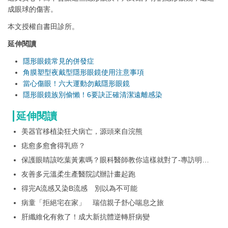
成眼球的傷害。
本文授權自書田診所。
延伸閱讀
隱形眼鏡常見的併發症
角膜塑型夜戴型隱形眼鏡使用注意事項
當心傷眼！六大運動勿戴隱形眼鏡
隱形眼鏡族別偷懶！6要訣正確清潔遠離感染
延伸閱讀
美器官移植染狂犬病亡，源頭來自浣熊
痣愈多愈會得乳癌？
保護眼睛該吃葉黃素嗎？眼科醫師教你這樣就對了-專訪明明
眼科診所黃偉成院長
友善多元溫柔生產醫院試辦計畫起跑
得完A流感又染B流感 別以為不可能
病童「拒絕宅在家」 瑞信親子舒心喘息之旅
肝纖維化有救了！成大新抗體逆轉肝病變