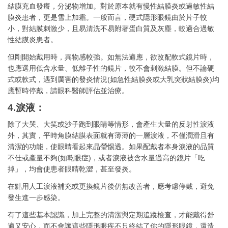
結膜充血發癢，分泌物增加。對於原本就有慢性結膜炎或過敏性結
膜炎患者，更是雪上加霜。一般而言，硬式隱形眼鏡由於片子較
小，對結膜刺激少，且易清洗不易附著蛋白質及灰塵，較適合過敏
性結膜炎患者。
但剛開始戴用時，異物感較強。如無法適應，欲改配軟式鏡片時，
也應選用低含水量、低離子性的鏡片，較不會刺激結膜。但不論硬
式或軟式，遇到厲害的發炎情況(如急性結膜炎或大乳突狀結膜炎)均
應暫時停戴，請眼科醫師評估並治療。
4.淚液：
除了大哭、大笑或沙子跑到眼睛等情形，會產生大量的反射性淚液
外，其實，平時角膜結膜表面就有薄薄的一層淚液，不僅潤滑且有
清潔的功能，使眼睛看起來晶瑩惕透。如果配戴者本身淚液的品質
不佳或產量不夠(如乾眼症)，或者淚液被含水量過高的鏡片「吃
掉」，均會使患者眼睛乾澀，甚至發炎。
在點用人工淚液補充或更換鏡片後仍無改善者，應考慮停戴，避免
發生進一步感染。
有了這些基本認識，加上完整的清潔與定期追蹤檢查，才能戴得舒
適又安心，而不會讓這些隱形眼疾不只終結了你的隱形眼鏡，還造