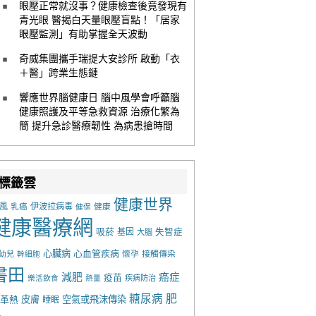
眼壓正常就沒事？健康檢查後竟發現有
青光眼 醫揭白天量眼壓盲點！「居家
眼壓監測」有助掌握全天波動
奇威集團攜手瑞提大安診所 啟動「衣
＋醫」跨業生態鏈
響應世界腦健康日 腦中風學會呼籲腦
健康照護及平等急救資源 治療化繁為
簡 提升急診醫療韌性 為病患搶時間
標籤雲
健康世界
風
乳癌
伊波拉病毒
健康
健保
健康醫療網
吸菸
基因
失智症
大腦
心臟病
心血管疾病
懷孕
接觸傳染
幼兒
幹細胞
書田
減肥
癌症
疫苗
樂活飲食
熱量
疾病防治
糖尿病
肥
革熱
皮膚
空氣或飛沫傳染
睡眠