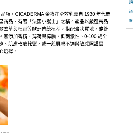
議
品項，CICADERMA 金盞花全效乳膏自 1930 年代問
署
星商品，有著「法國小護士」之稱。產品以嚴選高品
歐蓍草與杜香等歐洲傳統植萃，搭配膏狀質地，能針
無添加香精、薄荷與樟腦，低刺激性、0-100 歲全
擦、肌膚乾癢乾裂，或一般肌膚不適與敏感照護需
心選擇。