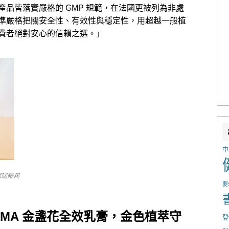
品皆落實嚴格的 GMP 規範，在法國更被列為非處
準嚴格把關安全性、有效性與穩定性，用超越一般植
費者絕對安心的信賴之選。」
中
保瑞聯邦
嬰
RMA 金盞花全效乳膏，金色植萃守
登