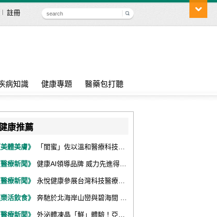
註冊
疾病知識
健康專題
醫藥包打聽
健康推薦
《美體美膚》
「閨蜜」佐以溫和醫療科技，陪伴女性找回身體舒適與自信
《醫療新聞》
健康AI領導品牌 威力先進得獎不斷 同獲『玉山獎』『金炬獎』最高肯定
《醫療新聞》
永悅健康參展台灣科技醫療展 展現數位健康全場景整合能力
《樂活飲食》
奔馳於北海岸山巒與碧海間 跑出屬於你的生命之光 『2026光境半程馬拉松挑戰賽－升龍道』火熱報名中
《醫療新聞》
外泌體凍晶「鮮」體驗！亞家生技解鎖24個月高活性 專利瓶蓋「秒回溶」超驚艷！醫科展秀「睛」亮神采