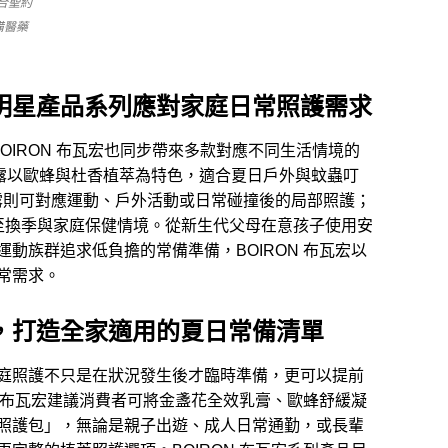
結合聖約
備醫藥
明星產品系列應對家庭日常照護需求
，BOIRON 布瓦宏也同步帶來多款對應不同生活情境的
舒緩凝露以歐蜂與杜香植萃為特色，適合夏日戶外與蚊蟲叮
車凝露則可對應運動、戶外活動或日常碰撞後的局部照護；
舒能則延伸至換季與家庭保健情境。從新生代父母在意孩子使用安
動族群追求低負擔的常備準備，BOIRON 布瓦宏以
常需求。
，打造全家適用的夏日常備清單
庭照護不只是在狀況發生後才臨時準備，更可以提前
N 布瓦宏建議消費者可將金盞花全效乳膏、歐蜂舒緩凝
照護包」，無論是親子出遊、成人日常通勤，或長輩