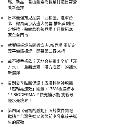
鬆」新品 含山酮素為長輩打造日常營
養新選擇
日本最強育兒品牌「西松屋」進軍台
北！微風南京店盛大開幕 推出首創限
定好禮、熱銷款強勢登場！目標拓20
家全台門市
就饗鐵板燒首間概念店8/5登場!重新定
義平價鐵板燒 開幕第二客66折
戒不掉手搖飲？天地合補推出全新「漢
方水」，重新詮釋「漢方底蘊」的補水
新選擇
告別夏季黏膩保濕！皮膚科醫師親揭
「超輕亮速效」關鍵 +176%極速補水
*！BIODERMA ＃快充補水瓶 挑戰最
輕水亮境界！
第四屆《最初的感動》照片徵件開跑
邀請全台灣爸媽父親節前夕分享孩子誕
生的感動