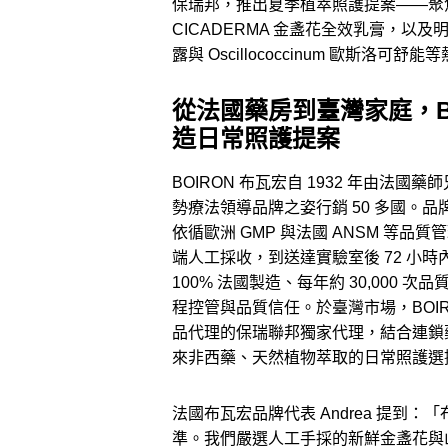
保瑞邦，推出夏季植萃照護提案——聚
CICADERMA 金盞花全效乳膏，以及明星產
露與 Oscillococcinum 歐斯
從法國藥房到臺灣家庭，BO
造日常照護提案
BOIRON 布瓦宏自 1932 年由法
勢療法領導品牌之姿行銷 50 多國。
依循歐洲 GMP 與法國 ANSM 等品
端人工採收，到送達實驗室後 72 小
100% 法國製造、每年約 30,000
程控管與品質信任。於臺灣市場，BOI
品代理的保瑞聯邦獨家代理，結合連鎖
來非西藥、天然植物萃取的日常照護選
法國布瓦宏品牌代表 Andrea 提到：
準。我們嚴選人工手採的新鮮金盞花與山