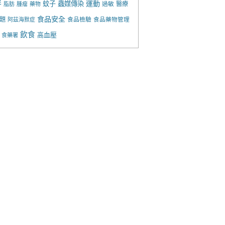
胖
運動
蚊子
蟲媒傳染
過敏
醫療
脂肪
腫瘤
藥物
食品安全
題
食品檢驗
食品藥物管理
阿茲海默症
飲食
高血壓
食藥署