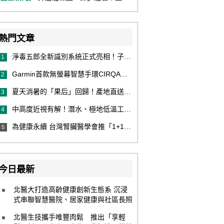
熱門文章
淨毒五郎全新識別系統正式亮相！子品牌然本再推體香噴霧新產品！
1
Garmin首款無螢幕智慧手環CIRQA登場 專注健康無須訂閱！ 輕量舒適風格百搭 生態系無縫串接 打造全天候零干擾健康與恢復管理新體驗
2
夏天消暑的「果后」回歸！產地直送泰國鮮山竹，打造夏日最頂級的天然補給
3
中高度近視有解！潛水、極地低溫工作者優選 EVO ICL 膠原蛋白眼內鏡
4
為健康永續 台灣腎臟醫學會推「1+1 Hold 好腎」 籲掌握eGFR＋UACR雙指標 及早把關腎健康
5
今日最新
北醫大打造高齡健康創新生態系 沉浸
式串聯智慧醫院、居家健康與社區長照
北醫生技攜手唯豐肉鬆 推出「享輕