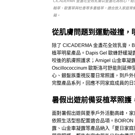
CICADERMA 金盞花全效乳膏以金盞花為核心，
翰草、歐蓍草與杜香等多重植萃，適合放入家庭常
箱。
從肌膚問題到運動碰撞，
除了 CICADERMA 金盞花全效乳膏
植萃明星產品。Dapis Gel 歐蜂
咬後的肌膚照護求；Arnigel 山金
Oscillococcinum 歐斯洛可
心、銀髮族重視反覆日常照護，到戶外運
完整產品系列，回應不同家庭成員的日
暑假出遊前備妥植萃照護
面對暑假出遊與夏季戶外活動高峰，家
依照生活型態配置適合品項。BOIRO
露、山金車凝露等產品納入「夏日家庭