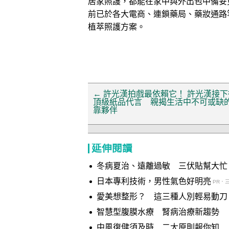
居家照護，都能在家中與外出包中備妥更
前已於各大電商、連鎖藥局、藥妝通路
植萃照護方案。
←
許光漢拍戲最依賴它！ 許光漢接下
頂級紙品代言 親揭生活中不可或缺
靠夥伴
延伸閱讀
冬病夏治、遠離過敏 三伏貼幫大忙
日本專利技術，男性氣色好明亮
PR．
愛美想整形？ 這三種人別輕易動刀
智慧型腹膜水療 腎病治療新趨勢
中風復健須及時 二大原則報你知