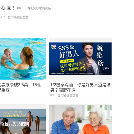
部保養！
PR．三得利健康網路商店
PR．台灣癌症基金會
PR
毒感染破2.5萬 15個
1/2機率淪陷！你是好男人還是渣
兒重症
男？關鍵在這
PR．台灣癌症基金會