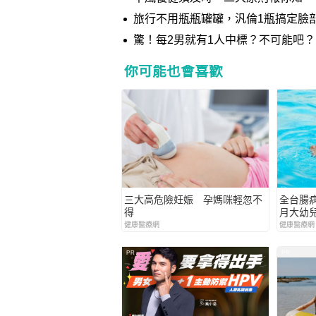
旅行不用瓶瓶罐罐，汎倫1瓶搞定臉
驚！每2男就有1人中標？不可能吧？
你可能也會喜歡
三大高危險妊娠 孕媽咪輕忽不
全台腸病
得
月大幼
健康醫療網
健康醫療網
PR
PR