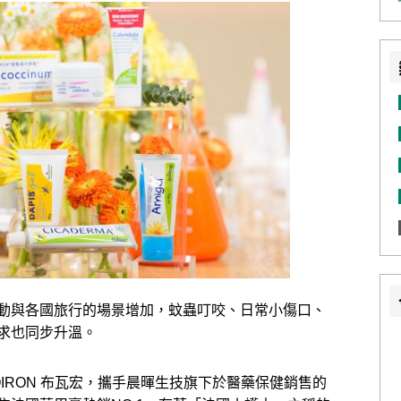
動與各國旅行的場景增加，蚊蟲叮咬、日常小傷口、
求也同步升溫。
BOIRON 布瓦宏，攜手晨暉生技旗下於醫藥保健銷售的