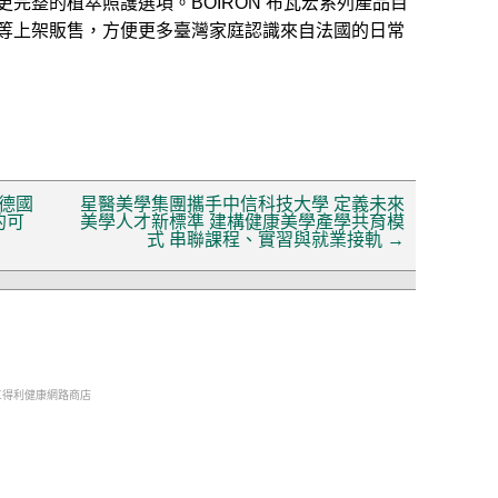
完整的植萃照護選項。BOIRON 布瓦宏系列產品目
等上架販售，方便更多臺灣家庭認識來自法國的日常
德國
星醫美學集團攜手中信科技大學 定義未來
的可
美學人才新標準 建構健康美學產學共育模
式 串聯課程、實習與就業接軌
→
三得利健康網路商店