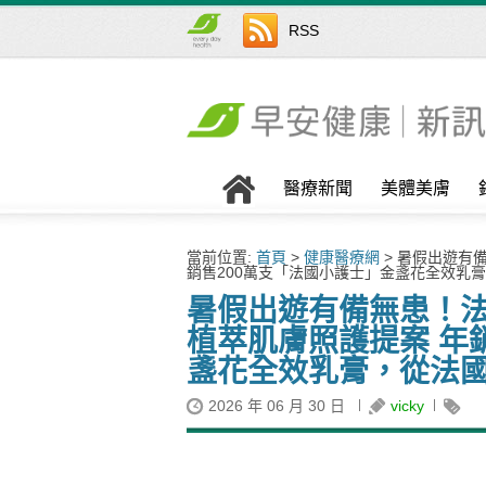
RSS
醫療新聞
美體美膚
當前位置:
首頁
>
健康醫療網
> 暑假出遊有備
銷售200萬支「法國小護士」金盞花全效乳
暑假出遊有備無患！法國
植萃肌膚照護提案 年
盞花全效乳膏，從法
2026 年 06 月 30 日
vicky