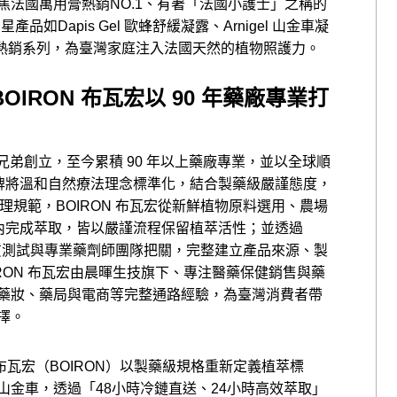
焦法國萬用膏熱銷NO.1、有著「法國小護士」之稱的
品如Dapis Gel 歐蜂舒緩凝露、Arnigel 山金車凝
洛可舒能等熱銷系列，為臺灣家庭注入法國天然的植物照護力。
IRON 布瓦宏以 90 年藥廠專業打
國藥師兄弟創立，至今累積 90 年以上藥廠專業，並以全球順
品牌將溫和自然療法理念標準化，結合製藥級嚴謹態度，
質管理規範，BOIRON 布瓦宏從新鮮植物原料選用、農場
時內完成萃取，皆以嚴謹流程保留植萃活性；並透過
 次品質測試與專業藥劑師團隊把關，完整建立產品來源、製
RON 布瓦宏由晨暉生技旗下、專注醫藥保健銷售與藥
藥妝、藥局與電商等完整通路經驗，為臺灣消費者帶
擇。
「布瓦宏（BOIRON）以製藥級規格重新定義植萃標
金車，透過「48小時冷鏈直送、24小時高效萃取」