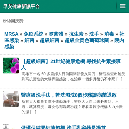
早安健康新訊平台
粉絲團按讚:
MRSA
»
免疫系統
»
噬菌體
»
抗生素
»
洗手
»
消毒
»
社
區感染
»
細菌
»
超級細菌
»
超級金黃色葡萄球菌
»
院內
感染
【超級細菌】21世紀健康危機 尋找抗生素接班
人
高雄市一名 60 多歲婦人日前因關節發炎開刀，醫院檢查出她受
到高抗藥性的大腸桿菌感染，在治療一個多月後仍不幸死 […]
醫療級洗手法，乾洗濕洗8個步驟讓病菌退散
所有大人都會要求小孩勤洗手，雖然大人自己未必做到。不
過，就算有洗，每次你都洗幾秒鐘？來看看醫療機構大力推廣
的濕 […]
做環保結果細菌超標 洗手乳容器是禍首