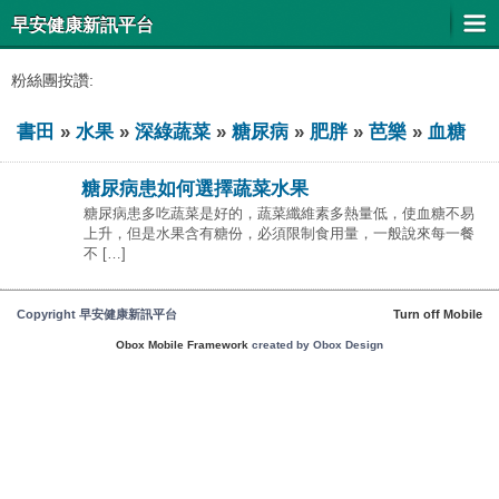
早安健康新訊平台
粉絲團按讚:
書田
»
水果
»
深綠蔬菜
»
糖尿病
»
肥胖
»
芭樂
»
血糖
糖尿病患如何選擇蔬菜水果
糖尿病患多吃蔬菜是好的，蔬菜纖維素多熱量低，使血糖不易
上升，但是水果含有糖份，必須限制食用量，一般說來每一餐
不 […]
Copyright 早安健康新訊平台
Turn off Mobile
Obox Mobile Framework
created by Obox Design