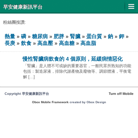
早安健康新訊平台
粉絲團按讚:
熱量
»
磷
»
糖尿病
»
肥胖
»
腎臟
»
蛋白質
»
鈉
»
鉀
»
長庚
»
飲食
»
高血壓
»
高血糖
»
高血脂
慢性腎臟病飲食的 4 個原則，延緩病情惡化
「腎臟」是人體不可或缺的重要器官，一般民眾所熟知的功能
包括：製造尿液，排除代謝產物及廢物等、調節體液，平衡電
解 […]
Copyright 早安健康新訊平台
Turn off Mobile
Obox Mobile Framework
created by Obox Design