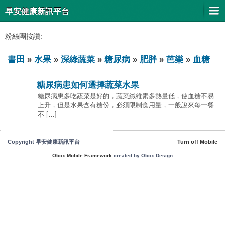
早安健康新訊平台
粉絲團按讚:
書田
»
水果
»
深綠蔬菜
»
糖尿病
»
肥胖
»
芭樂
»
血糖
糖尿病患如何選擇蔬菜水果
糖尿病患多吃蔬菜是好的，蔬菜纖維素多熱量低，使血糖不易
上升，但是水果含有糖份，必須限制食用量，一般說來每一餐
不 […]
Copyright 早安健康新訊平台
Turn off Mobile
Obox Mobile Framework
created by Obox Design