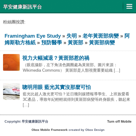
早安健康新訊平台
粉絲團按讚:
Framingham Eye Study
»
失明
»
老年黃斑部病變
»
阿
姆斯勒方格紙
»
預防醫學
»
黃斑部
»
黃斑部病變
視力大幅減退？黃斑部惹的禍
（眼底攝影，左下角淡色圓圈處為黃斑部。圖片來源：
Wikimedia Commons） 黃斑部是人類視覺重要組織 […]
聰明用眼 藍光其實沒那麼可怕
藍光比超人激光更可怕？近日幾則媒體報導學生、上班族愛看
3C產品，導致年紀輕輕就得到黃斑部病變等終身眼疾，聽起來
[…]
Copyright 早安健康新訊平台
Turn off Mobile
Obox Mobile Framework
created by Obox Design