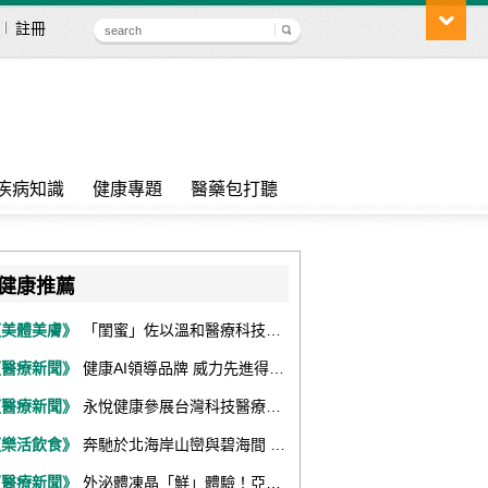
註冊
疾病知識
健康專題
醫藥包打聽
健康推薦
《美體美膚》
「閨蜜」佐以溫和醫療科技，陪伴女性找回身體舒適與自信
《醫療新聞》
健康AI領導品牌 威力先進得獎不斷 同獲『玉山獎』『金炬獎』最高肯定
《醫療新聞》
永悅健康參展台灣科技醫療展 展現數位健康全場景整合能力
《樂活飲食》
奔馳於北海岸山巒與碧海間 跑出屬於你的生命之光 『2026光境半程馬拉松挑戰賽－升龍道』火熱報名中
《醫療新聞》
外泌體凍晶「鮮」體驗！亞家生技解鎖24個月高活性 專利瓶蓋「秒回溶」超驚艷！醫科展秀「睛」亮神采