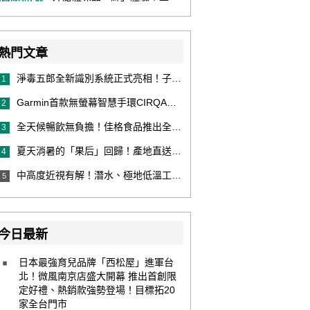
熱門文章
淨毒五郎全新識別系統正式亮相！子品牌然本再推體香噴霧新產品！
1
Garmin首款無螢幕智慧手環CIRQA登場 專注健康無須訂閱！ 輕量舒適風格百搭 生態系無縫串接 打造全天候零干擾健康與恢復管理新體驗
2
全天候暢飲無負擔！佳格食品推出全新穀物茶品牌「穀萃」 首發「穀萃 蕎麥國寶茶」無糖、0咖啡因 24小時暖心陪伴
3
夏天消暑的「果后」回歸！產地直送泰國鮮山竹，打造夏日最頂級的天然補給
4
中高度近視有解！潛水、極地低溫工作者優選 EVO ICL 膠原蛋白眼內鏡
5
今日最新
日本最強育兒品牌「西松屋」進軍台
北！微風南京店盛大開幕 推出首創限
定好禮、熱銷款強勢登場！目標拓20
家全台門市