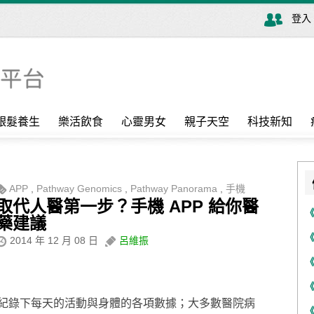
登入
銀髮養生
樂活飲食
心靈男女
親子天空
科技新知
APP
,
Pathway Genomics
,
Pathway Panorama
,
手機
取代人醫第一步？手機 APP 給你醫
藥建議
2014 年 12 月 08 日
呂維振
紀錄下每天的活動與身體的各項數據；大多數醫院病