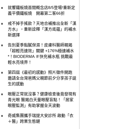
就饗鐵板燒首間概念店8/5登場!重新定
義平價鐵板燒 開幕第二客66折
戒不掉手搖飲？天地合補推出全新「漢
方水」，重新詮釋「漢方底蘊」的補水
新選擇
告別夏季黏膩保濕！皮膚科醫師親揭
「超輕亮速效」關鍵 +176%極速補水
*！BIODERMA ＃快充補水瓶 挑戰最
輕水亮境界！
第四屆《最初的感動》照片徵件開跑
邀請全台灣爸媽父親節前夕分享孩子誕
生的感動
眼壓正常就沒事？健康檢查後竟發現有
青光眼 醫揭白天量眼壓盲點！「居家
眼壓監測」有助掌握全天波動
奇威集團攜手瑞提大安診所 啟動「衣
＋醫」跨業生態鏈