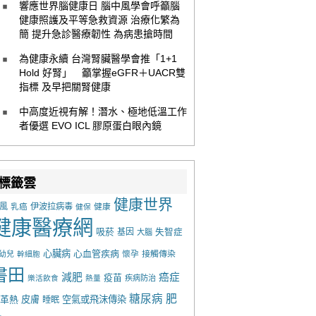
響應世界腦健康日 腦中風學會呼籲腦
健康照護及平等急救資源 治療化繁為
簡 提升急診醫療韌性 為病患搶時間
為健康永續 台灣腎臟醫學會推「1+1
Hold 好腎」 籲掌握eGFR＋UACR雙
指標 及早把關腎健康
中高度近視有解！潛水、極地低溫工作
者優選 EVO ICL 膠原蛋白眼內鏡
標籤雲
健康世界
風
乳癌
伊波拉病毒
健康
健保
健康醫療網
吸菸
基因
失智症
大腦
心臟病
心血管疾病
懷孕
接觸傳染
幼兒
幹細胞
書田
減肥
癌症
疫苗
樂活飲食
熱量
疾病防治
糖尿病
肥
革熱
皮膚
空氣或飛沫傳染
睡眠