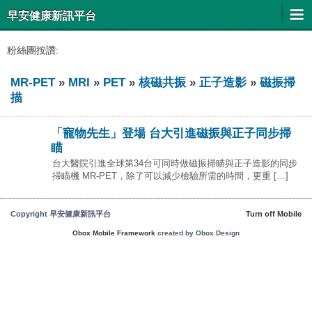
早安健康新訊平台
粉絲團按讚:
MR-PET
»
MRI
»
PET
»
核磁共振
»
正子造影
»
磁振掃
描
「寵物先生」登場 台大引進磁振與正子同步掃
瞄
台大醫院引進全球第34台可同時做磁振掃瞄與正子造影的同步
掃瞄機 MR-PET，除了可以減少檢驗所需的時間，更重 […]
Copyright 早安健康新訊平台
Turn off Mobile
Obox Mobile Framework
created by Obox Design