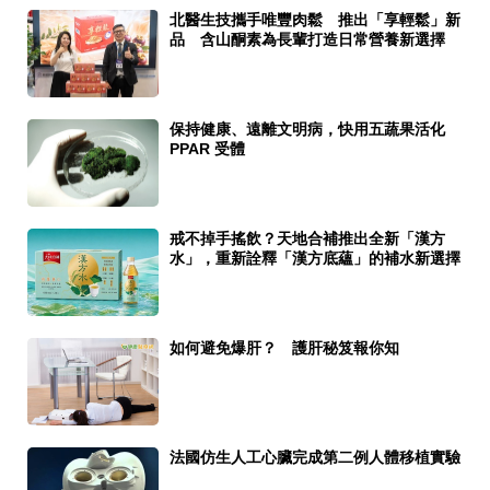
北醫生技攜手唯豐肉鬆 推出「享輕鬆」新
品 含山酮素為長輩打造日常營養新選擇
保持健康、遠離文明病，快用五蔬果活化
PPAR 受體
戒不掉手搖飲？天地合補推出全新「漢方
水」，重新詮釋「漢方底蘊」的補水新選擇
如何避免爆肝？ 護肝秘笈報你知
法國仿生人工心臟完成第二例人體移植實驗