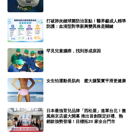
打破肺炎鏈球菌防治盲點！醫界籲成人精準
防護：血清型對準新興變異株是關鍵
罕見兒童腦癌，找到形成原因
女生怕運動長肌肉 蜜大腿緊實平滑更健康
日本最強育兒品牌「西松屋」進軍台北！微
風南京店盛大開幕 推出首創限定好禮、熱
銷款強勢登場！目標拓20 家全台門市