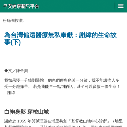
早安健康新訊平台
粉絲團按讚:
為台灣偏遠醫療無私奉獻：謝緯的生命故
事(下)
◆文／陳金興
我如果慢一分鐘到醫院，病患們便多痛苦一分鐘，我不能讓病人多
受一分鐘痛苦。 若是我能早一點到的話，甚至可以多救一條生命！
─謝緯
白袍身影 穿梭山城
謝緯於 1955 年與孫理蓮在埔里共創「基督教山地中心診所」（埔里