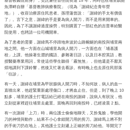
基督教醫院前身），受託兼任首任院長達 15 年，同時也在埔里鎮鯉
魚潭畔自辦「基督教肺病療養院」（現為「謝緯紀念青年營
地」），收容治療原住民患者。孫理蓮曾說：「謝緯的手太有價值
了」。言下之意，謝緯的手是要為病人開刀，而不是用來開車的。
因此，為了不讓謝緯過度操勞，特別購置了一部紅色的吉普車給醫
院使用，也聘請一位司機開車。
為了患者的需要，謝緯馬不停蹄地奔波於山路蜿蜒的南投與埔里兩
地之間。他一方面在山城埔里為病人開刀，一方面也在「埔基護
校」上課。他操著生澀的國語、參雜著日語，以及日本腔英語，教
授醫藥專業用詞，常使這些學生聽得「霧煞煞」，但他還是不厭其
煩地講到下課鈴響，然後又忙著去看診。有時晚上也去原住民部落
「往診」。
有一天，謝緯在埔里為甲狀腺病人開刀時，不知何故，病人的血一
直噴出來，他趕緊重新處理傷口，才將血止住。但是，到了晚上 10
點多，埔里的護士打電話給已經在南投的謝緯，說病人有狀況，他
立刻從家裡趕往埔里去處置。當晚再回到南投時，已經凌晨 2 點。
有一次謝緯「上刀」時，兩位護士偷偷地聊天，又扮鬼臉，學他開
刀的神情與動作，結果不小心拿錯開刀用的剪刀。謝緯馬上將不對
的手術刀扔在地上，其他護士立刻遞上正確的剪刀給他。等開完了