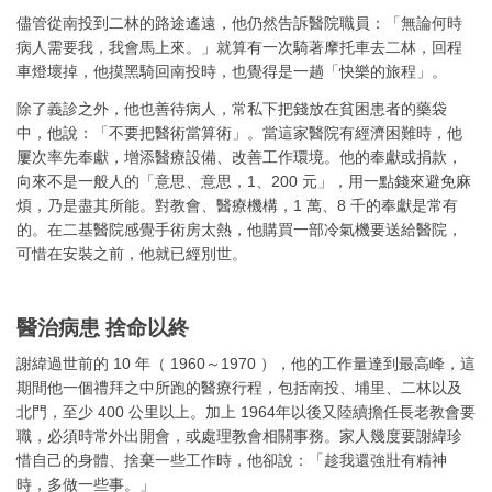
儘管從南投到二林的路途遙遠，他仍然告訴醫院職員：「無論何時
病人需要我，我會馬上來。」就算有一次騎著摩托車去二林，回程
車燈壞掉，他摸黑騎回南投時，也覺得是一趟「快樂的旅程」。
除了義診之外，他也善待病人，常私下把錢放在貧困患者的藥袋
中，他說：「不要把醫術當算術」。當這家醫院有經濟困難時，他
屢次率先奉獻，增添醫療設備、改善工作環境。他的奉獻或捐款，
向來不是一般人的「意思、意思，1、200 元」，用一點錢來避免麻
煩，乃是盡其所能。對教會、醫療機構，1 萬、8 千的奉獻是常有
的。在二基醫院感覺手術房太熱，他購買一部冷氣機要送給醫院，
可惜在安裝之前，他就已經別世。
醫治病患 捨命以終
謝緯過世前的 10 年（ 1960～1970 ），他的工作量達到最高峰，這
期間他一個禮拜之中所跑的醫療行程，包括南投、埔里、二林以及
北門，至少 400 公里以上。加上 1964年以後又陸續擔任長老教會要
職，必須時常外出開會，或處理教會相關事務。家人幾度要謝緯珍
惜自己的身體、捨棄一些工作時，他卻說：「趁我還強壯有精神
時，多做一些事。」