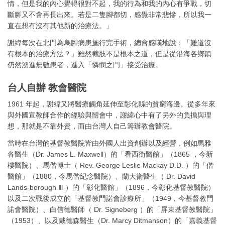
情，但是我的內心覺得很對不起，我的行為和我的內心有爭戰，切
斷腳又不會再長出來。若是二隻腳都切，感覺非常悲慘，所以我一
直在想有沒有其他新的治療法。」
謝緯每次在北門為烏腳病患施行完手術，總會感嘆地說：「難道沒
有根本的治療方法？」雖然截肢不是根本之道，但是從沿海各鄉鎮
仍然湧進無數患者，進入「憐憫之門」接受治療。
台人自辦 教會醫院
1961 年起，謝緯又將醫療觸角延伸至彰化縣的貧窮海邊。從多年來
與外國宣教師合作的經驗與體會中，謝緯心中有了另外的負擔與理
想，那就是不靠外資，而由台灣人自己籌辦教會醫院。
當時在台灣的基督教醫院皆由外國人出資創辦以及經營，例如馬雅
各醫生（Dr. James L. Maxwell）的「看西街醫館」（1865 ，今新
樓醫院）、馬偕博士（ Rev. George Leslie Mackay D.D. ）的「偕
醫館」（1880，今馬偕紀念醫院）、蘭大衛醫生（ Dr. David
Lands-borough Ⅲ ）的「彰化醫館」（1896，今彰化基督教醫院）
以及二次戰後成立的「基督教門諾會診療所」（1949，今基督教門
諾會醫院）、白信德醫師（ Dr. Signeberg ）的「屏東基督教醫院」
（1953）、以及戴德森醫生（Dr. Marcy Ditmanson）的「嘉義基督