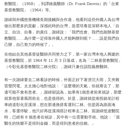
教醫院」（1958），到譚維義醫師（Dr. Frank Dennis）的「台東
基督教醫院」（1964）等。
謝緯與外國慈善機構長期接觸與合作過，他看到這些外國人為台灣
做出那麼多的貢獻，深感此時的台灣，急需培養並深耕本地人「自
立、自治、自養」的責任，謝緯說：「我們也會、我們也能辦基督
教醫院……為什麼一定得靠外國人才能夠辦到呢？……該是我們自
己辦，自己努力的時候了」。
在他結合其他基督徒醫師共同努力之下，第一家台灣本地人興建的
基督教醫院，於 1964 年 11 月 3 日落成，名為「二林基督教醫院」
（今彰化基督教醫院二林分院），謝緯只兼任該院義務醫師。
有一次謝緯要去二林看診的時候，外面正好下著滂沱大雨，又夾雜
雷聲閃電。太太擔心地對他說：「這麼壞的天氣，你就甭去了，那
邊可能不會有患者。」謝緯卻認為，如果有1個患者前來就診，那麼
就算他冒著風雨前去，也是值得的。於是，謝緯就從南投鎮坐計程
車繞道彰化至溪湖，想在那邊換搭客運到二林。但是因為路面淹
水，客運停駛，他只好再從溪湖搭計程車去二林。當謝緯抵達醫院
時，已經有 8 個患者在候診，其中有一位需要動手術。他說：「當
醫生的快樂不是得到金錢，而是得到患者的信賴。」