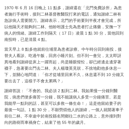
1970 年 6 月 16 日晚上 11 點多，謝緯還在「北門免費診所」為患
者施行手術時，接到二林基督教醫院打來的電話，通知謝緯二林有
急診病人需要開刀。謝緯表示，北門的手術要到半夜才會完成，所
以他隔天才能夠到二林。他吩咐護士先為患者打止痛藥，安撫一下
病人的情緒。謝緯工作到隔天（ 17 日）凌晨 1 點 30 分，當他回到
南投時，已是清晨 4 點。
當天早上 8 點多他就前往埔里為患者診療。中午時分回到南投，接
替夫人看診。吃過午飯，回房小睡片刻。但不到一會兒，太太即訝
異地看到謝緯從床上一躍而起，尚是睡眼惺忪，卻已經邊走邊穿著
襪子，急著要出門去二林。夫人楊瓊英見狀，不捨地勸他多休息一
下，並關心地問道：「你才從埔里回來不久，休息還不到 10 分鐘又
要出去了，這樣子不會太累嗎？」
謝緯答說：「不會的。我必須 2 點到二林。我如果慢一分鐘到醫
院，病患們便多痛苦一分鐘，我不能讓病人多受一分鐘痛苦。若是
我能早一點到的話，甚至可以多救一條生命！」這是他留給妻子的
最後一句話。1 點 30 分，不願勞煩他人的謝緯，一個人就開著車子
前往二林。不幸途中於南投縣名間鄉往二水的公路上，意外撞到對
向的路樹而車禍身亡，結束了他 55 年的歲月。