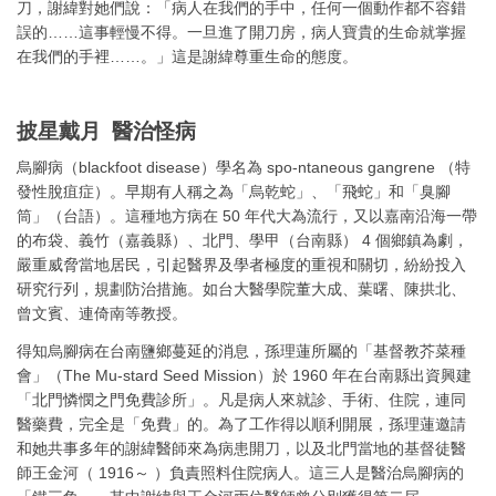
刀，謝緯對她們說：「病人在我們的手中，任何一個動作都不容錯
誤的……這事輕慢不得。一旦進了開刀房，病人寶貴的生命就掌握
在我們的手裡……。」這是謝緯尊重生命的態度。
披星戴月 醫治怪病
烏腳病（blackfoot disease）學名為 spo-ntaneous gangrene （特
發性脫疽症）。早期有人稱之為「烏乾蛇」、「飛蛇」和「臭腳
筒」（台語）。這種地方病在 50 年代大為流行，又以嘉南沿海一帶
的布袋、義竹（嘉義縣）、北門、學甲（台南縣） 4 個鄉鎮為劇，
嚴重威脅當地居民，引起醫界及學者極度的重視和關切，紛紛投入
研究行列，規劃防治措施。如台大醫學院董大成、葉曙、陳拱北、
曾文賓、連倚南等教授。
得知烏腳病在台南鹽鄉蔓延的消息，孫理蓮所屬的「基督教芥菜種
會」（The Mu-stard Seed Mission）於 1960 年在台南縣出資興建
「北門憐憫之門免費診所」。凡是病人來就診、手術、住院，連同
醫藥費，完全是「免費」的。為了工作得以順利開展，孫理蓮邀請
和她共事多年的謝緯醫師來為病患開刀，以及北門當地的基督徒醫
師王金河（ 1916～ ）負責照料住院病人。這三人是醫治烏腳病的