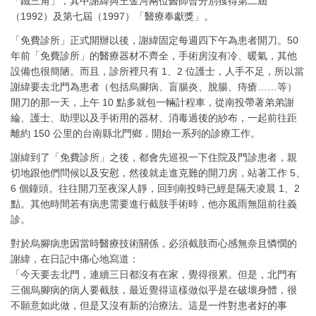
「鐵三角」，其中謝緯與王金河兩位醫師曾分別獲得第二屆
（1992）及第七屆（1997）「醫療奉獻獎」。
「免費診所」正式開辦以後，謝緯固定每週四下午為患者開刀。50
年前「免費診所」的醫療器材不齊全，手術房沒有冷、暖氣，其他
設備也很簡陋。而且，診所裡只有 1、2 位護士，人手不足，所以當
謝緯要去北門為患者（包括烏腳病、盲腸炎、脫腸、痔瘡……等）
開刀的那一天，上午 10 點多就包一輛計程車，從南投帶著弟弟謝
綸、護士、助理以及手術用的器材、消毒過後的紗布，一起前往距
離約 150 公里的台南縣北門鄉，開始一系列的診療工作。
謝緯到了「免費診所」之後，都會先巡視一下住院及門診患者，親
切地跟他們問候以及安慰，然後就走進克難的開刀房，站著工作 5、
6 個鐘頭。往往開刀至夜深人靜，回到南投時已經是隔天凌晨 1、2
點。其他時間若有病患需要進行截肢手術時，他亦風雨無阻前往義
診。
對於烏腳病患因當時醫療技術關係，必須截肢而心感無奈且憐憫的
謝緯，在日記中痛心地寫道：
「今天要去北門，連續三日都沒有在家，覺得很累。但是，北門有
三個烏腳病的病人要截肢，最近覺得這樣做似乎是在破壞身體，很
不願意如此做，但是又沒有新的治療法。這是一件對患者好的事