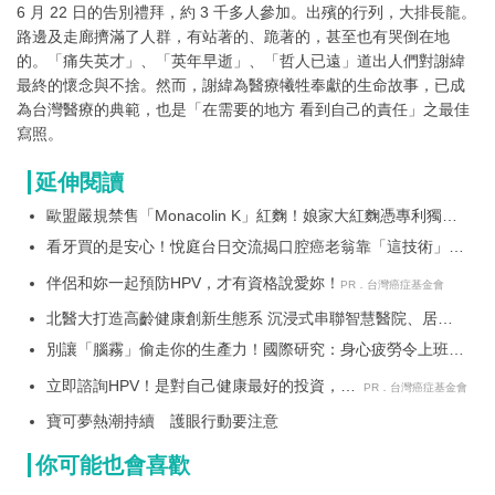
6 月 22 日的告別禮拜，約 3 千多人參加。出殯的行列，大排長龍。
路邊及走廊擠滿了人群，有站著的、跪著的，甚至也有哭倒在地
的。「痛失英才」、「英年早逝」、「哲人已遠」道出人們對謝緯
最終的懷念與不捨。然而，謝緯為醫療犧牲奉獻的生命故事，已成
為台灣醫療的典範，也是「在需要的地方 看到自己的責任」之最佳
寫照。
延伸閱讀
歐盟嚴規禁售「Monacolin K」紅麴！娘家大紅麴憑專利獨家
原料 展現極致安全性成全球新趨勢
看牙買的是安心！悅庭台日交流揭口腔癌老翁靠「這技術」保
住真牙
伴侶和妳一起預防HPV，才有資格說愛妳！
PR．台灣癌症基金會
北醫大打造高齡健康創新生態系 沉浸式串聯智慧醫院、居家
健康與社區長照
別讓「腦霧」偷走你的生產力！國際研究：身心疲勞令上班族
年損 1 個月產值 Nu Skin 推 MyND360 效率膠囊與憶力軟膠
立即諮詢HPV！是對自己健康最好的投資，把
囊，啟動「效率、憶力」雙重守護
PR．台灣癌症基金會
握現在不嫌晚！
寶可夢熱潮持續 護眼行動要注意
你可能也會喜歡