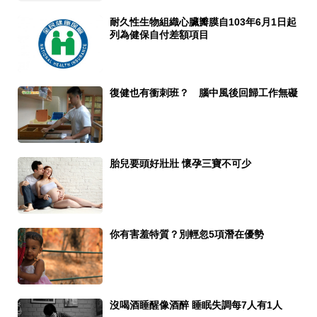
耐久性生物組織心臟瓣膜自103年6月1日起
列為健保自付差額項目
復健也有衝刺班？ 腦中風後回歸工作無礙
胎兒要頭好壯壯 懷孕三寶不可少
你有害羞特質？別輕忽5項潛在優勢
沒喝酒睡醒像酒醉 睡眠失調每7人有1人