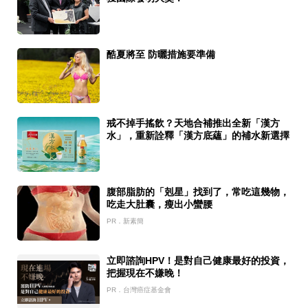
酷夏將至 防曬措施要準備
戒不掉手搖飲？天地合補推出全新「漢方
水」，重新詮釋「漢方底蘊」的補水新選擇
腹部脂肪的「剋星」找到了，常吃這幾物，
吃走大肚囊，瘦出小蠻腰
PR．新素簡
立即諮詢HPV！是對自己健康最好的投資，
把握現在不嫌晚！
PR．台灣癌症基金會