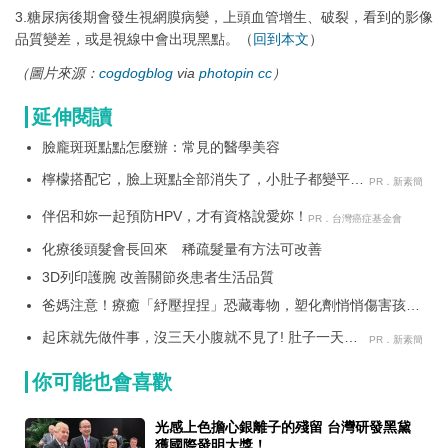
3.糖尿病後期會發生視網膜病變，上頭血管增生、破裂，看到的影像
品質變差，或是視線中會出現黑點。（
回到本文
）
（圖片來源：
cogdogblog
via
photopin
cc
）
延伸閱讀
臉龐斑斑點點怎麼辦：常見的醫學美容
檸檬搭配它，臉上斑點全部消失了，小肚子都變平坦
PR．新素簡
了
伴侶和妳一起預防HPV，才有資格說愛妳！
PR．台灣癌症基金會
化療後頭髮會長回來 稀疏髮量有方法可改善
3D列印護腕 改善關節炎患者生活品質
爸媽注意！療癒「紓壓捏捏」恐藏毒物，塑化劑悄悄傷害孩子
健康？
起床就先做件事，沒三天小腹就不見了! 肚子一天天
PR．新素簡
變小！
你可能也會喜歡
光感上色擔心銀離子的殘留 台灣研發黑黛
獲國際發明大獎！