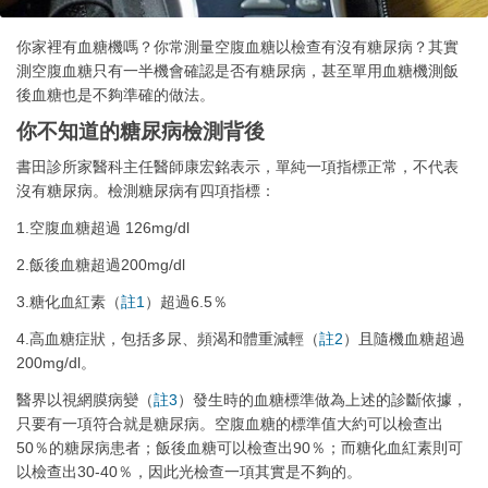
你家裡有血糖機嗎？你常測量空腹血糖以檢查有沒有糖尿病？其實
測空腹血糖只有一半機會確認是否有糖尿病，甚至單用血糖機測飯
後血糖也是不夠準確的做法。
你不知道的糖尿病檢測背後
書田診所家醫科主任醫師康宏銘表示，單純一項指標正常，不代表
沒有糖尿病。檢測糖尿病有四項指標：
1.空腹血糖超過 126mg/dl
2.飯後血糖超過200mg/dl
3.糖化血紅素（
註1
）超過6.5％
4.高血糖症狀，包括多尿、頻渴和體重減輕（
註2
）且隨機血糖超過
200mg/dl。
醫界以視網膜病變（
註3
）發生時的血糖標準做為上述的診斷依據，
只要有一項符合就是糖尿病。空腹血糖的標準值大約可以檢查出
50％的糖尿病患者；飯後血糖可以檢查出90％；而糖化血紅素則可
以檢查出30-40％，因此光檢查一項其實是不夠的。