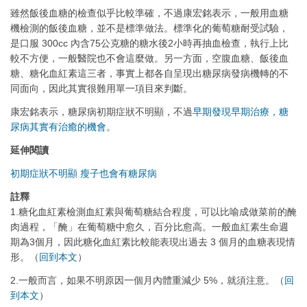
雖然飯後血糖的檢查似乎比較準確，不過康宏銘表示，一般用血糖
機檢測的飯後血糖，並不是標準做法。標準化的葡萄糖耐受試驗，
是口服 300cc 內含75公克糖的糖水後2小時再抽血檢查，執行上比
較不方便，一般醫院也不會這麼做。另一方面，空腹血糖、飯後血
糖、糖化血紅素這三者，事實上都各自呈現出糖尿病發病機轉的不
同面向，因此其實很難用單一項目來判斷。
康宏銘表示，糖尿病初期症狀不明顯，不過
早期發現早期治療，糖
尿病其實有治癒的機會
。
延伸閱讀
初期症狀不明顯 瘦子也會有糖尿病
註釋
1.糖化血紅素檢測血紅素與葡萄糖結合程度，可以比喻成做菜前的醃
肉過程，「醃」在葡萄糖中愈久，百分比愈高。一般血紅素生命週
期為3個月，因此糖化血紅素比較能表現出過去 3 個月的血糖表現情
形。（
回到本文
）
2.一般而言，如果不明原因一個月內體重減少 5%，就須注意。（
回
到本文
）