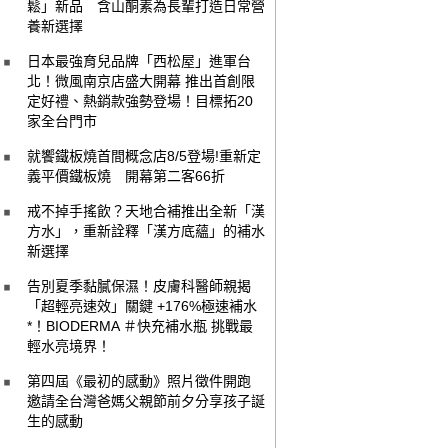
鬆」新品 含山酮素為長輩打造日常營
養新選擇
日本最強育兒品牌「西松屋」進軍台
北！微風南京店盛大開幕 推出首創限
定好禮、熱銷款強勢登場！目標拓20
家全台門市
就饗鐵板燒首間概念店8/5登場!重新定
義平價鐵板燒 開幕第二客66折
戒不掉手搖飲？天地合補推出全新「漢
方水」，重新詮釋「漢方底蘊」的補水
新選擇
告別夏季黏膩保濕！皮膚科醫師親揭
「超輕亮速效」關鍵 +176%極速補水
*！BIODERMA ＃快充補水瓶 挑戰最
輕水亮境界！
第四屆《最初的感動》照片徵件開跑
邀請全台灣爸媽父親節前夕分享孩子誕
生的感動