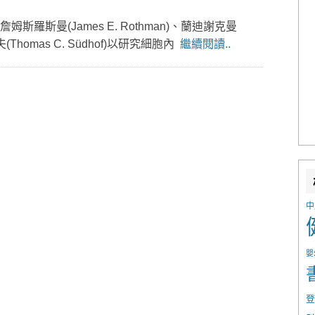
羅斯曼(James E. Rothman)、蘭迪謝克曼
夫(Thomas C. Südhof)以研究細胞內
繼續閱讀..
中
嬰
登