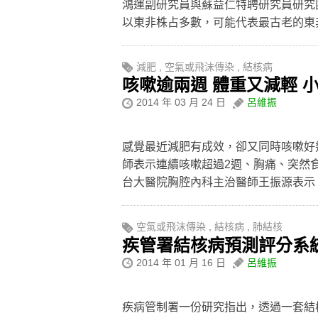
鴻運副研究員與蘇益仁特聘研究員研究
以東非株占多數，可能代表最古老的
減肥
,
空氣或飛沫傳染
,
結核病
咳嗽逾兩週 體重又減輕 
2014 年 03 月 24 日
呂維振
感覺最近減肥有成效，卻又同時咳嗽好
師表示連續咳嗽超過2週、胸痛、突然
台大醫院胸腔內科主治醫師王振源表
空氣或飛沫傳染
,
結核病
,
肺結核
疾管署結核病預測評分系統
2014 年 01 月 16 日
呂維振
疾病管制署一份研究指出，透過一套結