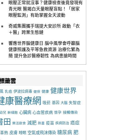
眼壓正常就沒事？健康檢查後竟發現有
青光眼 醫揭白天量眼壓盲點！「居家
眼壓監測」有助掌握全天波動
奇威集團攜手瑞提大安診所 啟動「衣
＋醫」跨業生態鏈
響應世界腦健康日 腦中風學會呼籲腦
健康照護及平等急救資源 治療化繁為
簡 提升急診醫療韌性 為病患搶時間
標籤雲
健康世界
風
乳癌
伊波拉病毒
健康
健保
健康醫療網
吸菸
基因
失智症
大腦
心臟病
心血管疾病
懷孕
接觸傳染
幼兒
幹細胞
書田
減肥
癌症
疫苗
樂活飲食
熱量
疾病防治
糖尿病
肥
革熱
皮膚
空氣或飛沫傳染
睡眠