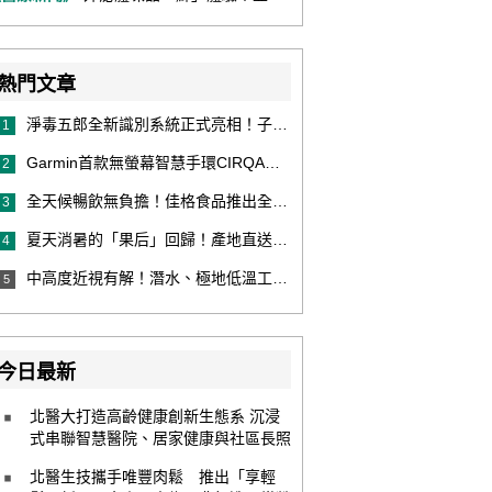
熱門文章
淨毒五郎全新識別系統正式亮相！子品牌然本再推體香噴霧新產品！
1
Garmin首款無螢幕智慧手環CIRQA登場 專注健康無須訂閱！ 輕量舒適風格百搭 生態系無縫串接 打造全天候零干擾健康與恢復管理新體驗
2
全天候暢飲無負擔！佳格食品推出全新穀物茶品牌「穀萃」 首發「穀萃 蕎麥國寶茶」無糖、0咖啡因 24小時暖心陪伴
3
夏天消暑的「果后」回歸！產地直送泰國鮮山竹，打造夏日最頂級的天然補給
4
中高度近視有解！潛水、極地低溫工作者優選 EVO ICL 膠原蛋白眼內鏡
5
今日最新
北醫大打造高齡健康創新生態系 沉浸
式串聯智慧醫院、居家健康與社區長照
北醫生技攜手唯豐肉鬆 推出「享輕