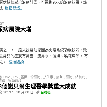
潛伏結核感染治療計畫，可達到96%的治療效果。該
雜誌
繼續閱讀..
尿病
尿病風險大增
病之一，一般來說嬰幼兒因為免疫系統功能較弱，致
最常見的症狀有鼻塞、流鼻水、發燒、喉嚨痛等。 有
幼兒，
繼續閱讀..
DNA
,
iPS
,
基因
,
幹細胞
,
抗生素
,
疫苗
,
細胞
,
結核病
,
遺傳
,
醫學前線
8個諾貝爾生理醫學獎重大成就
2013 年 10 月 08 日
呂維振