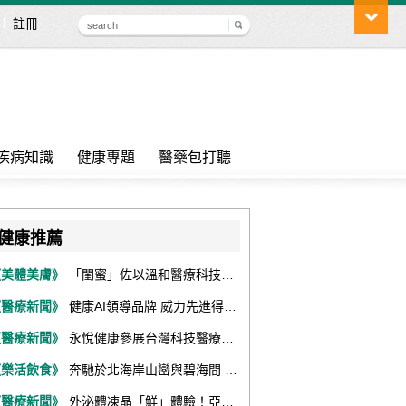
註冊
疾病知識
健康專題
醫藥包打聽
健康推薦
《美體美膚》
「閨蜜」佐以溫和醫療科技，陪伴女性找回身體舒適與自信
《醫療新聞》
健康AI領導品牌 威力先進得獎不斷 同獲『玉山獎』『金炬獎』最高肯定
《醫療新聞》
永悅健康參展台灣科技醫療展 展現數位健康全場景整合能力
《樂活飲食》
奔馳於北海岸山巒與碧海間 跑出屬於你的生命之光 『2026光境半程馬拉松挑戰賽－升龍道』火熱報名中
《醫療新聞》
外泌體凍晶「鮮」體驗！亞家生技解鎖24個月高活性 專利瓶蓋「秒回溶」超驚艷！醫科展秀「睛」亮神采