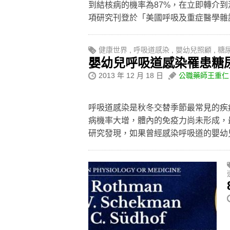
到結核病的機率為87%，在立即轉介到
項研究刊登於「美國呼吸及重症醫學
健康世界
,
呼吸道感染
,
嬰幼兒照顧
,
糖
嬰幼兒呼吸道感染罹患糖
2013 年 12 月 18 日
公職藥師王重仁
呼吸道感染是秋冬交替季節最常見的疾
病機率大增，體內的免疫力尚未形成，
研究發現，如果曾經感染呼吸道的嬰