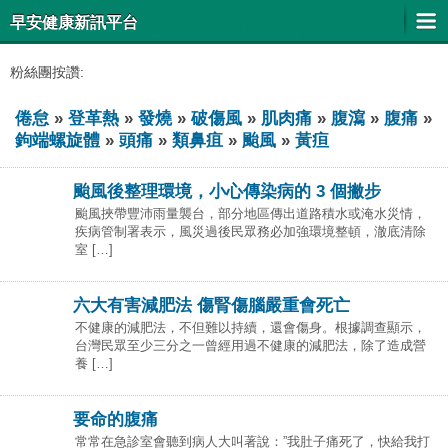
早安健康新訊平台
粉絲團按讚:
倦怠
»
登革熱
»
發燒
»
破傷風
»
肌肉痛
»
腹瀉
»
腹痛
»
鉤端螺旋體
»
頭痛
»
類鼻疽
»
颱風
»
黃疸
颱風後整理環境，小心傳染病的 3 個撇步
颱風挾帶豐沛雨量襲台，部分地區傳出道路積水或淹水災情，
疾病管制署表示，風災過後民眾務必加強環境整頓，澈底清除
室 […]
六大有害減肥法 傷腎傷腦嚴重會死亡
不健康的減肥法，不但難以持續，還會傷身。根據調查顯示，
台灣民眾至少三分之一曾經用過不健康的減肥法，除了造成營
養 […]
要命的腹痛
常常在急診室會聽到病人大叫著說：”我肚子痛死了，快給我打