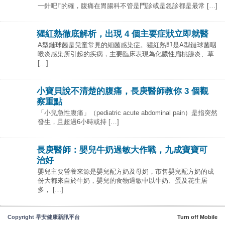
一針吧!”的確，腹痛在胃腸科不管是門診或是急診都是最常 […]
猩紅熱徹底解析，出現 4 個主要症狀立即就醫
Α型鏈球菌是兒童常見的細菌感染症。猩紅熱即是A型鏈球菌咽
喉炎感染所引起的疾病，主要臨床表現為化膿性扁桃腺炎、草
[…]
小寶貝說不清楚的腹痛，長庚醫師教你 3 個觀
察重點
「小兒急性腹痛」（pediatric acute abdominal pain）是指突然
發生，且超過6小時或持 […]
長庚醫師：嬰兒牛奶過敏大作戰，九成寶寶可
治好
嬰兒主要營養來源是嬰兒配方奶及母奶，市售嬰兒配方奶的成
份大都來自於牛奶，嬰兒的食物過敏中以牛奶、蛋及花生居
多， […]
Copyright 早安健康新訊平台
Turn off Mobile