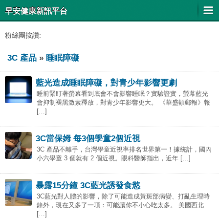
早安健康新訊平台
粉絲團按讚:
3C 產品
»
睡眠障礙
藍光造成睡眠障礙，對青少年影響更劇
睡前緊盯著螢幕看到底會不會影響睡眠？實驗證實，螢幕藍光
會抑制褪黑激素釋放，對青少年影響更大。 《華盛頓郵報》報
[…]
3C當保姆 每3個學童2個近視
3C 產品不離手，台灣學童近視率排名世界第一！據統計，國內
小六學童 3 個就有 2 個近視。眼科醫師指出，近年 […]
暴露15分鐘 3C藍光誘發食慾
3C藍光對人體的影響，除了可能造成黃斑部病變、打亂生理時
鐘外，現在又多了一項：可能讓你不小心吃太多。 美國西北
[…]