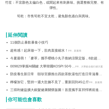
竹笙：不宜顏色太偏白色，或聞起來有刺鼻味。挑選整株完整、有
彈性。
筍乾：市售筍乾不宜太乾，避免顏色過白與異味。
延伸閱讀
11個防止暴飲暴食小技巧
超有感！起床做一下，肚肉直接縮水！
PR．新素簡
今夏最萌！「麥萃」攜手櫻桃小丸子推納涼限定版，8款超萌
浴衣包裝，粉絲必收！還有限量聯名提袋！
009829掌握AI關鍵 大華韓國KOSPI 50今強
PR．大華銀全能行銷方案
勢開募
防疫養生新日常 頤珍宮膳推出四款茶飲湯包打造日常滋養習
慣
檸檬加它，堅持一週大肚腩不見了，重新回到45公斤
PR．新素簡
三得利健益擴大銀髮健康關懷版圖！首度攜手富邦悍將前進新
北
你可能也會喜歡