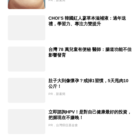
PR．新素簡
CHOI’S 韓國紅人蔘草本滋補液：過年送
禮，學習力、專注力雙提升
台灣 78 萬兒童有便秘 醫師：腸道功能不佳
影響發育
肚子大到像懷孕？戒掉1習慣，5天甩肉10
公斤！
PR．新素簡
立即諮詢HPV！是對自己健康最好的投資，
把握現在不嫌晚！
PR．台灣癌症基金會