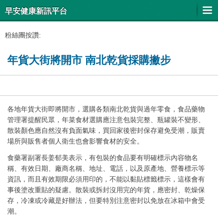
早安健康新訊平台
粉絲團按讚:
年貨大街將開市 南北乾貨採購撇步
各地年貨大街即將開市，選購各類南北乾貨與過年零食，食品藥物
管理署提醒民眾，年菜食材選購應注意包裝完整、瓶罐裝不變形、
散裝顏色應自然沒有負面氣味，買回家後密封保存避免受潮，販賣
場所與販售者個人衛生也會影響食材的安全。
食藥署副署長姜郁美表示，有包裝的食品要有明確標示內容物名
稱、有效日期、廠商名稱、地址、電話，以及原產地、營養標示等
資訊，而且有效期限必須用印的，不能以黏貼標籤標示，這樣會有
事後塗改重貼的疑慮。散裝或拆封沒用完的年貨，應密封、乾燥保
存，冷凍或冷藏是好辦法，但要特別注意密封以免放在冰箱中會受
潮。