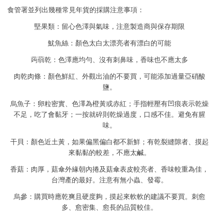
食管署並列出幾種常見年貨的採購注意事項：
堅果類：留心色澤與氣味，注意製造商與保存期限
魷魚絲：顏色太白太漂亮者有漂白的可能
蒟蒻乾：色澤應均勻、沒有刺鼻味，香味也不應太多
肉乾肉條：顏色鮮紅、外觀出油的不要買，可能添加過量亞硝酸
鹽。
烏魚子：卵粒密實、色澤為橙黃或赤紅；手指輕壓有凹痕表示乾燥
不足，吃了會黏牙；一按就碎則乾燥過度，口感不佳。避免有腥
味。
干貝：顏色近土黃，如果偏黑偏白都不新鮮；有乾裂縫隙者、摸起
來黏黏的較差，不應太鹹。
香菇：肉厚，菇傘外緣朝內捲及菇傘表皮較亮者、香味較重為佳，
台灣產的最好。注意有無小蟲、發霉。
烏參：購買時應乾爽且硬度夠，摸起來軟軟的建議不要買。刺愈
多、愈密集、愈長的品質較佳。