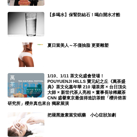
【多喝水】保腎防結石！喝白開水才酷
夏日當美人～不僅抽脂 更要雕塑
1/10、1/11 茶文化盛會登場！
POUYUENJI HILLS 寶元紀之丘《萬茶盛
典》茶文化嘉年華 210 場茶席 × 台日頂尖
大師 × 新世代茶人亮相 × 董事長珍稀藏茶
CNN 盛譽東京最值得造訪茶館「櫻井焙茶
研究所」櫻井真也來台 獨家展演
把褪黑激素當安眠藥 小心症狀加劇