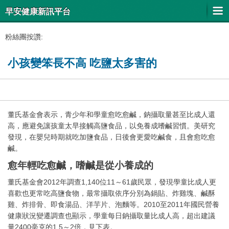
早安健康新訊平台
粉絲團按讚:
小孩變笨長不高 吃鹽太多害的
董氏基金會表示，青少年和學童愈吃愈鹹，鈉攝取量甚至比成人還
高，應避免讓孩童太早接觸高鹽食品，以免養成嗜鹹習慣。美研究
發現，在嬰兒時期就吃加鹽食品，日後會更愛吃鹹食，且會愈吃愈
鹹。
愈年輕吃愈鹹，嗜鹹是從小養成的
董氏基金會2012年調查1,140位11～61歲民眾，發現學童比成人更
喜歡也更常吃高鹽食物，最常攝取依序分別為鍋貼、炸雞塊、鹹酥
雞、炸排骨、即食湯品、洋芋片、泡麵等。2010至2011年國民營養
健康狀況變遷調查也顯示，學童每日鈉攝取量比成人高，超出建議
量2400毫克的1.5～2倍，見下表。