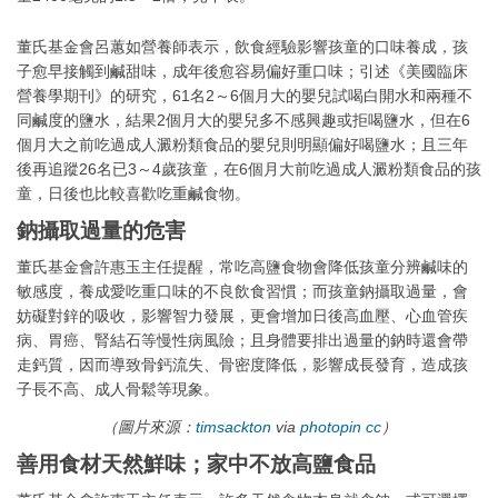
董氏基金會呂蕙如營養師表示，飲食經驗影響孩童的口味養成，孩
子愈早接觸到鹹甜味，成年後愈容易偏好重口味；引述《美國臨床
營養學期刊》的研究，61名2～6個月大的嬰兒試喝白開水和兩種不
同鹹度的鹽水，結果2個月大的嬰兒多不感興趣或拒喝鹽水，但在6
個月大之前吃過成人澱粉類食品的嬰兒則明顯偏好喝鹽水；且三年
後再追蹤26名已3～4歲孩童，在6個月大前吃過成人澱粉類食品的孩
童，日後也比較喜歡吃重鹹食物。
鈉攝取過量的危害
董氏基金會許惠玉主任提醒，常吃高鹽食物會降低孩童分辨鹹味的
敏感度，養成愛吃重口味的不良飲食習慣；而孩童鈉攝取過量，會
妨礙對鋅的吸收，影響智力發展，更會增加日後高血壓、心血管疾
病、胃癌、腎結石等慢性病風險；且身體要排出過量的鈉時還會帶
走鈣質，因而導致骨鈣流失、骨密度降低，影響成長發育，造成孩
子長不高、成人骨鬆等現象。
（圖片來源：
timsackton
via
photopin
cc
）
善用食材天然鮮味；家中不放高鹽食品