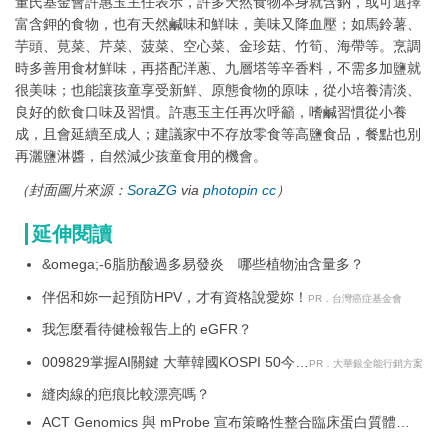
董氏基金會許惠玉主任表示，許多天然食物本身就含鈉，或可選擇
富含鉀的食物，也有天然鹹味和鮮味，美味又降血壓；如馬鈴薯、
芋頭、莧菜、芹菜、菠菜、空心菜、金珍菇、竹筍、海帶等。烹調
時多善用食材鮮味，再搭配洋蔥、九層塔等辛香料，不需多加鹽就
很美味；也能讓孩童享受新鮮、原態食物的原味，從小培養清淡、
良好的飲食口味及習慣。許惠玉主任再次呼籲，嗜鹹習慣從小養
成，且會延續至成人；建議家中不存放零食等高鹽食品，餐點也別
再灑鹽淋醬，自然減少孩童食用的機會。
（封面圖片來源：
SoraZG
via
photopin
cc
）
延伸閱讀
&omega;-6脂肪酸過多易發炎 哪些植物油含量多？
伴侶和妳一起預防HPV，才有資格說愛妳！
PR．台灣癌症基金會
我怎麼看待健檢報告上的 eGFR？
009829掌握AI關鍵 大華韓國KOSPI 50今強
PR．大華銀全能行銷方案
勢開募
縫肉線的疤痕比較漂亮嗎？
ACT Genomics 與 mProbe 宣布策略性整合臨床蛋白質體學
技術 提升亞洲精準醫療水準