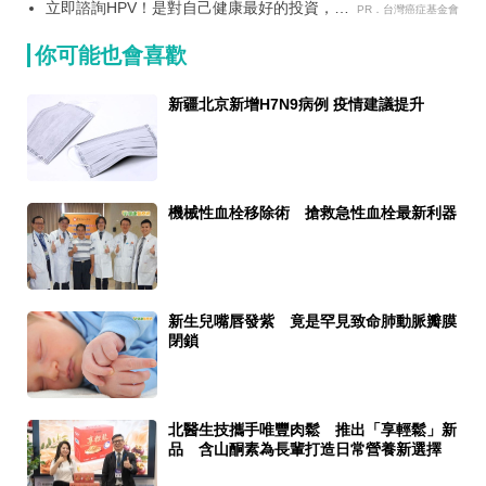
立即諮詢HPV！是對自己健康最好的投資，把
PR．台灣癌症基金會
握現在不嫌晚！
你可能也會喜歡
新疆北京新增H7N9病例 疫情建議提升
機械性血栓移除術 搶救急性血栓最新利器
新生兒嘴唇發紫 竟是罕見致命肺動脈瓣膜
閉鎖
北醫生技攜手唯豐肉鬆 推出「享輕鬆」新
品 含山酮素為長輩打造日常營養新選擇