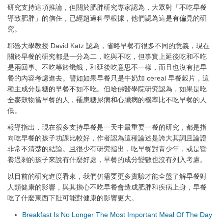
研究支持這項推論，但關於肥胖研究專家認為，大眾對「不吃早餐
導致肥胖」的信任，已經超過科學根據，他們認為這是有偏見的研
究。
耶魯大學教授 David Katz 認為，省略早餐有很多不同的意義，現在
關於早餐的研究都是一分為二，吃與不吃，但事實上延後吃和不吃
是兩回事。不吃等於饑餓，和延後吃意思不一樣，而且也沒有把早
餐的內容考慮進去。譬如如果早餐只是牛奶加 cereal 早餐穀片，這
種主成分是糖的早餐不如不吃。但哈佛醫學院研究認為，如果是吃
全麥穀物當早餐的人，罹患糖尿病和心臟病的機率比不吃早餐的人
低。
報導指出，現在很多支持早餐是一天中最重要一餐的研究，都是指
向吃早餐的孩子功課比較好，作者認為這種論述是誇大其詞且論證
非常不清楚的結論。且很少有研究指出，吃早餐對青少年，或是營
養過剩的孩子來說有什麼好處，早餐的成分變數也沒有列入考慮。
以目前的研究進度看來，我們仍需要更多實驗才能全盤了解早餐對
人類健康的影響，與其擔心不吃早餐會造成肥胖和疾病上身，早餐
吃了什麼東西下肚可能對健康的影響更大。
Breakfast Is No Longer The Most Important Meal Of The Day