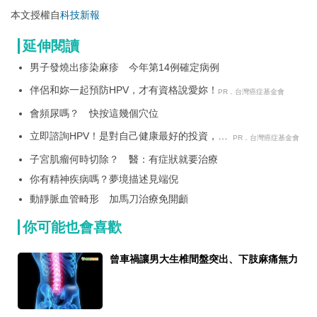
本文授權自
科技新報
延伸閱讀
男子發燒出疹染麻疹 今年第14例確定病例
伴侶和妳一起預防HPV，才有資格說愛妳！
PR．台灣癌症基金會
會頻尿嗎？ 快按這幾個穴位
立即諮詢HPV！是對自己健康最好的投資，把
PR．台灣癌症基金會
握現在不嫌晚！
子宮肌瘤何時切除？ 醫：有症狀就要治療
你有精神疾病嗎？夢境描述見端倪
動靜脈血管畸形 加馬刀治療免開顱
你可能也會喜歡
曾車禍讓男大生椎間盤突出、下肢麻痛無力