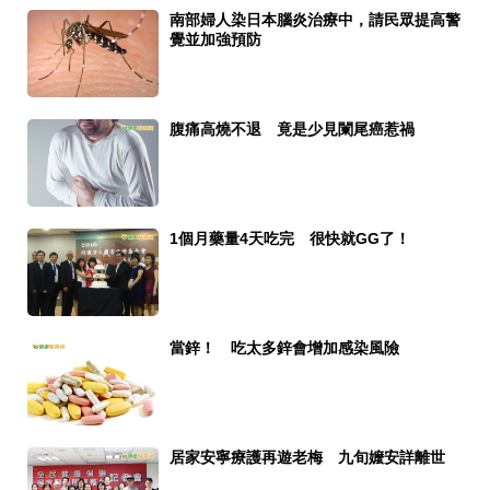
南部婦人染日本腦炎治療中，請民眾提高警
覺並加強預防
腹痛高燒不退 竟是少見闌尾癌惹禍
1個月藥量4天吃完 很快就GG了！
當鋅！ 吃太多鋅會增加感染風險
居家安寧療護再遊老梅 九旬嬤安詳離世