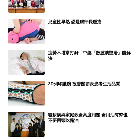
兒童性早熟 恐是腦部長腫瘤
疲勞不堪常打鼾 中藥「散腫潰堅湯」能解
決
3D列印護腕 改善關節炎患者生活品質
糖尿病與家庭飲食高度相關 食用油有弊也
不要回頭吃豬油