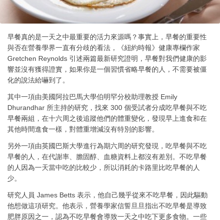
早餐真的是一天之中最重要的活力來源嗎？事實上，早餐的重要性
與否在營養學界一直有分歧的看法，《紐約時報》健康專欄作家
Gretchen Reynolds 引述兩篇最新研究證明，早餐對我們健康的影
響並沒有獲得證實，如果你是一個習慣省略早餐的人，不需要被僵
化的說法給嚇到了。
其中一項由美國阿拉巴馬大學伯明罕分校助理教授 Emily
Dhurandhar 所主持的研究，找來 300 個受試者分成吃早餐與不吃
早餐兩組，在十六周之後追蹤他們的體重變化，發現早上進食和在
其他時間進食一樣，對體重增減沒有特別的影響。
另外一項由英國巴斯大學進行為期六周的研究發現，吃早餐與不吃
早餐的人，在代謝率、膽固醇、血糖資料上都沒有差別。不吃早餐
的人因為一天當中吃的比較少，所以消耗的卡路里比吃早餐的人
少。
研究人員 James Betts 表示，他自己幾乎從來不吃早餐，因此驅動
他想做這項研究。他表示，營養學家信誓旦旦指出不吃早餐是導致
肥胖原因之一，認為不吃早餐會導致一天之中吃下更多食物。一些