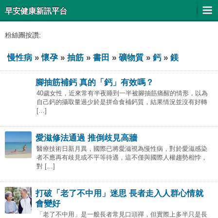
早安健康新訊平台
粉絲團按讚:
慢性病
»
懷孕
»
抽筋
»
書田
»
礦物質
»
鈣
»
鎂
腳抽筋補鈣 真的「鈣」有效嗎？
40歲女性，近來常有半夜睡到一半被腳抽筋痛醒的情形，以為
自己鈣的攝取量過少於是拼命食補鈣質，結果情況並沒有好轉
[…]
愛滋修法通過 推倒歧見高牆
醫療技術日新月異，國際已將愛滋視為慢性病，對於愛滋感染
者不應再有歧見或不平等待遇，這不僅與國際人權趨勢相悖，
對 […]
打破「老了不中用」迷思 長者走入人群心情就
會變好
「老了不中用」是一般長者常見口頭禪，但實際上多半只是長