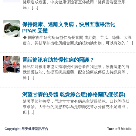
健康造成危害。中央健康保險署宣佈啟用「健保雲端藥歷系
統」 […]
保持健康、遠離文明病，快用五蔬果活化
PPAR 受體
◆ 國家衛生研究所蘇益仁所長審閱 由紅麴、苦瓜、綠藻、大豆
蛋白、與甘草抽出物所組合而成的植物抽出物，可以有效的 […]
電話簡訊有助於慢性病的照護？
簡訊功能被用來協助指導慢性病患者自我照護，改善病患的自
我照護技能，如提高病患服藥、配合治療或傳送支持訊息等，
簡 […]
渴望甘霖的身體 乾燥綜合症(修格蘭氏症候群)
隨著季節的轉變，門診常常會有病患主訴眼睛乾、口乾等症狀
來求診。大部分的病患都以為是季節交替水分補充不足造成，
但 […]
Copyright 早安健康新訊平台
Turn off Mobile