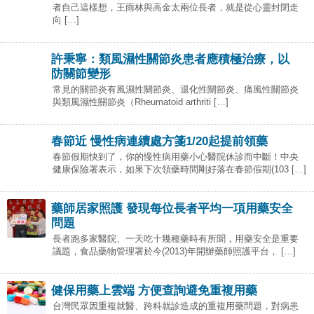
者自己這樣想，王雨林與高金太兩位長者，就是從心靈封閉走
向 […]
許秉寧：類風濕性關節炎患者應積極治療，以
防關節變形
常見的關節炎有風濕性關節炎、退化性關節炎、痛風性關節炎
與類風濕性關節炎（Rheumatoid arthriti […]
春節近 慢性病連續處方箋1/20起提前領藥
春節假期快到了，你的慢性病用藥小心醫院休診而中斷！中央
健康保險署表示，如果下次領藥時間剛好落在春節假期(103 […]
藥師居家照護 發現每位長者平均一項用藥安全
問題
長者跑多家醫院、一天吃十幾種藥時有所聞，用藥安全是重要
議題，食品藥物管理署於今(2013)年開辦藥師照護平台， […]
健保用藥上雲端 方便查詢避免重複用藥
台灣民眾因重複就醫、跨科就診造成的重複用藥問題，對病患