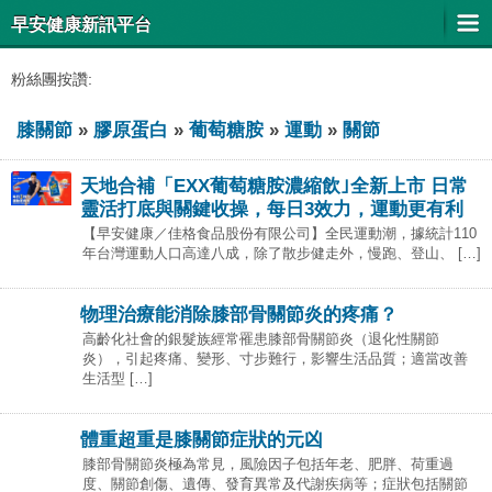
早安健康新訊平台
粉絲團按讚:
膝關節
»
膠原蛋白
»
葡萄糖胺
»
運動
»
關節
天地合補「EXX葡萄糖胺濃縮飲｣全新上市 日常
靈活打底與關鍵收操，每日3效力，運動更有利
【早安健康／佳格食品股份有限公司】全民運動潮，據統計110
年台灣運動人口高達八成，除了散步健走外，慢跑、登山、 […]
物理治療能消除膝部骨關節炎的疼痛？
高齡化社會的銀髮族經常罹患膝部骨關節炎（退化性關節
炎），引起疼痛、變形、寸步難行，影響生活品質；適當改善
生活型 […]
體重超重是膝關節症狀的元凶
膝部骨關節炎極為常見，風險因子包括年老、肥胖、荷重過
度、關節創傷、遺傳、發育異常及代謝疾病等；症狀包括關節