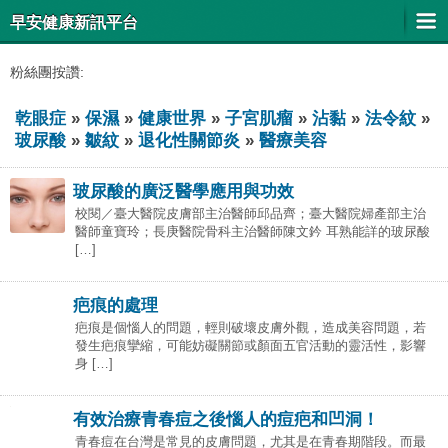
早安健康新訊平台
粉絲團按讚:
乾眼症
»
保濕
»
健康世界
»
子宮肌瘤
»
沾黏
»
法令紋
»
玻尿酸
»
皺紋
»
退化性關節炎
»
醫療美容
玻尿酸的廣泛醫學應用與功效
校閱／臺大醫院皮膚部主治醫師邱品齊；臺大醫院婦產部主治
醫師童寶玲；長庚醫院骨科主治醫師陳文鈐 耳熟能詳的玻尿酸
[…]
疤痕的處理
疤痕是個惱人的問題，輕則破壞皮膚外觀，造成美容問題，若
發生疤痕攣縮，可能妨礙關節或顏面五官活動的靈活性，影響
身 […]
有效治療青春痘之後惱人的痘疤和凹洞！
青春痘在台灣是常見的皮膚問題，尤其是在青春期階段。而最