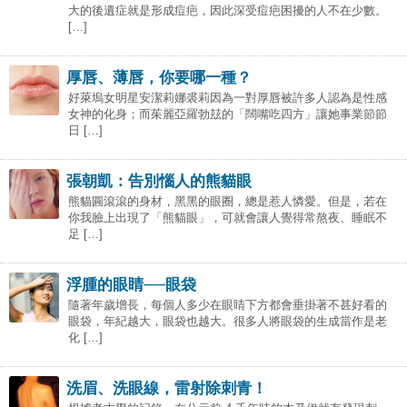
大的後遺症就是形成痘疤，因此深受痘疤困擾的人不在少數。
[…]
厚唇、薄唇，你要哪一種？
好萊塢女明星安潔莉娜裘莉因為一對厚唇被許多人認為是性感
女神的化身；而茱麗亞羅勃玆的「闊嘴吃四方」讓她事業節節
日 […]
張朝凱：告別惱人的熊貓眼
熊貓圓滾滾的身材，黑黑的眼圈，總是惹人憐愛。但是，若在
你我臉上出現了「熊貓眼」，可就會讓人覺得常熬夜、睡眠不
足 […]
浮腫的眼睛──眼袋
隨著年歲增長，每個人多少在眼睛下方都會垂掛著不甚好看的
眼袋，年紀越大，眼袋也越大。很多人將眼袋的生成當作是老
化 […]
洗眉、洗眼線，雷射除刺青！