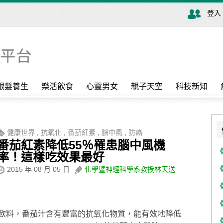
登入
銀髮養生
樂活飲食
心靈男女
親子天空
科技新知
健康世界
,
抗氧化
,
番茄紅素
,
腦中風
,
防癌
番茄紅素降低55％罹患腦中風機
率！這樣吃效果最好
2015 年 08 月 05 日
化學暨神經科學系教授林天送
飲料，番茄汁含有豐富的抗氧化物質，能有效地降低