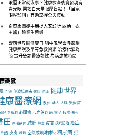
眼壓正常就沒事？健康檢查後竟發現有
青光眼 醫揭白天量眼壓盲點！「居家
眼壓監測」有助掌握全天波動
奇威集團攜手瑞提大安診所 啟動「衣
＋醫」跨業生態鏈
響應世界腦健康日 腦中風學會呼籲腦
健康照護及平等急救資源 治療化繁為
簡 提升急診醫療韌性 為病患搶時間
標籤雲
健康世界
風
乳癌
伊波拉病毒
健康
健保
健康醫療網
吸菸
基因
失智症
大腦
心臟病
心血管疾病
懷孕
接觸傳染
幼兒
幹細胞
書田
減肥
癌症
疫苗
樂活飲食
熱量
疾病防治
糖尿病
肥
革熱
皮膚
空氣或飛沫傳染
睡眠