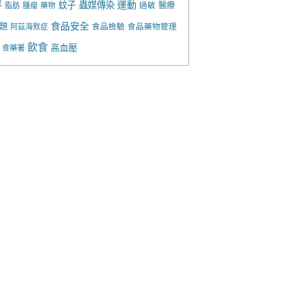
胖
運動
蚊子
蟲媒傳染
過敏
醫療
脂肪
腫瘤
藥物
食品安全
題
食品檢驗
食品藥物管理
阿茲海默症
飲食
高血壓
食藥署