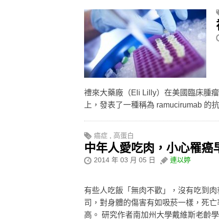
禮來大藥廠（Eli Lilly）在美國臨床腫瘤學會（Am
上，發表了一種稱為 ramucirumab
癌症
,
高蛋白
中年人愛吃肉，小心罹癌
2014 年 03 月 05 日
連以婷
有些人吃飯「無肉不歡」，沒有吃到肉
司，對身體的傷害有如吸菸一樣，死亡
高。 研究作者南加州大學戴維斯老齡