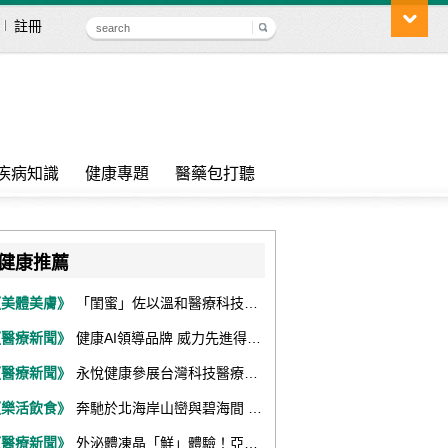
註冊
疾病知識
健康專題
醫藥包打聽
健康推薦
《美體美膚》
「閨蜜」佐以溫和醫療科技，陪伴女性找回身體舒適與自信
《醫療新聞》
健康AI領導品牌 威力先進得獎不斷 同獲『玉山獎』『金炬獎』最高肯定
《醫療新聞》
永悅健康參展台灣科技醫療展 展現數位健康全場景整合能力
《樂活飲食》
奔馳於北海岸山巒與碧海間 跑出屬於你的生命之光 『2026光境半程馬拉松挑戰賽－升龍道』火熱報名中
《醫療新聞》
外泌體凍晶「鮮」體驗！亞家生技解鎖24個月高活性 專利瓶蓋「秒回溶」超驚艷！醫科展秀「睛」亮神采