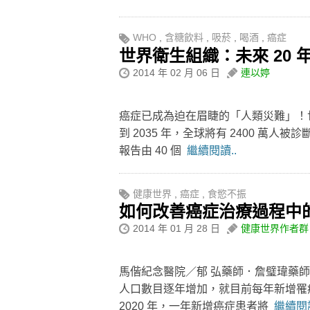
WHO
,
含糖飲料
,
吸菸
,
喝酒
,
癌症
世界衛生組織：未來 20
2014 年 02 月 06 日
連以婷
癌症已成為迫在眉睫的「人類災難」！
到 2035 年，全球將有 2400 萬人
報告由 40 個
繼續閱讀..
健康世界
,
癌症
,
食慾不振
如何改善癌症治療過程中
2014 年 01 月 28 日
健康世界作者群
馬偕紀念醫院／郁 弘藥師．詹璧瑋藥
人口數目逐年增加，就目前每年新增罹癌
2020 年，一年新增癌症患者將
繼續閱讀