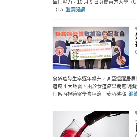
氧化壓力。10 月 9 日芬蘭東方大學（Univer
（La
繼續閱讀..
食道癌發生率逐年攀升，甚至還躍居男
道癌 4 大地雷。由於食道癌早期無明顯
化系內視鏡醫學會呼籲：菸酒檳榔
繼續