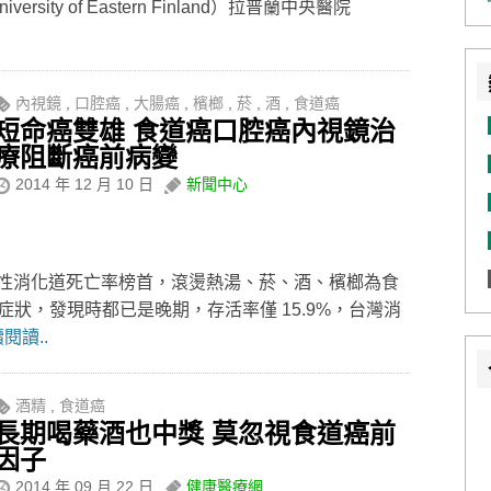
sity of Eastern Finland）拉普蘭中央醫院
內視鏡
,
口腔癌
,
大腸癌
,
檳榔
,
菸
,
酒
,
食道癌
短命癌雙雄 食道癌口腔癌內視鏡治
療阻斷癌前病變
2014 年 12 月 10 日
新聞中心
性消化道死亡率榜首，滾燙熱湯、菸、酒、檳榔為食
症狀，發現時都已是晚期，存活率僅 15.9%，台灣消
閱讀..
酒精
,
食道癌
長期喝藥酒也中獎 莫忽視食道癌前
因子
2014 年 09 月 22 日
健康醫療網