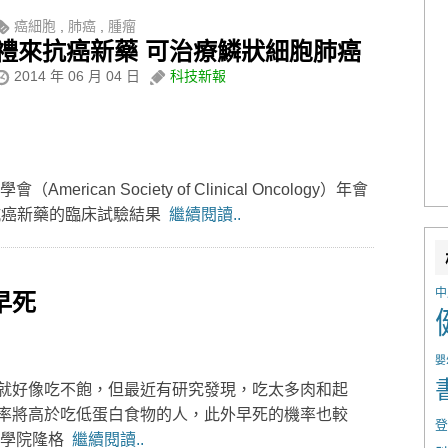
癌細胞
,
肺癌
,
腫瘤
禮來抗癌新藥 可治療鱗狀細胞肺癌
2014 年 06 月 04 日
科技新報
erican Society of Clinical Oncology）年會
 的抗癌新藥的臨床試驗結果
繼續閱讀..
中
早死
嬰
就好像吃不飽，但最近有研究發現，吃太多肉和起
率將高於吃低蛋白食物的人，此外早死的機率也較
登
學學院隆格
繼續閱讀..