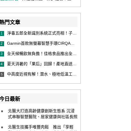
熱門文章
淨毒五郎全新識別系統正式亮相！子品牌然本再推體香噴霧新產品！
1
Garmin首款無螢幕智慧手環CIRQA登場 專注健康無須訂閱！ 輕量舒適風格百搭 生態系無縫串接 打造全天候零干擾健康與恢復管理新體驗
2
全天候暢飲無負擔！佳格食品推出全新穀物茶品牌「穀萃」 首發「穀萃 蕎麥國寶茶」無糖、0咖啡因 24小時暖心陪伴
3
夏天消暑的「果后」回歸！產地直送泰國鮮山竹，打造夏日最頂級的天然補給
4
中高度近視有解！潛水、極地低溫工作者優選 EVO ICL 膠原蛋白眼內鏡
5
今日最新
北醫大打造高齡健康創新生態系 沉浸
式串聯智慧醫院、居家健康與社區長照
北醫生技攜手唯豐肉鬆 推出「享輕