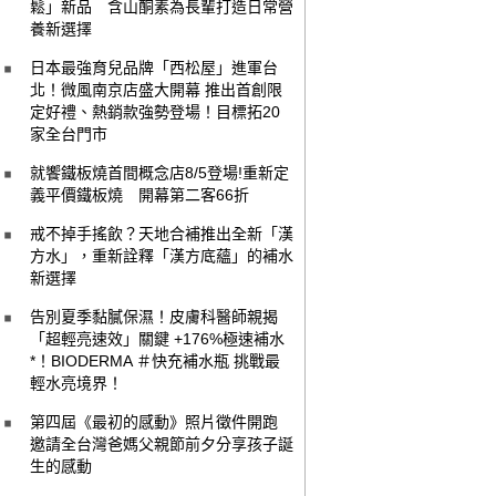
鬆」新品 含山酮素為長輩打造日常營
養新選擇
日本最強育兒品牌「西松屋」進軍台
北！微風南京店盛大開幕 推出首創限
定好禮、熱銷款強勢登場！目標拓20
家全台門市
就饗鐵板燒首間概念店8/5登場!重新定
義平價鐵板燒 開幕第二客66折
戒不掉手搖飲？天地合補推出全新「漢
方水」，重新詮釋「漢方底蘊」的補水
新選擇
告別夏季黏膩保濕！皮膚科醫師親揭
「超輕亮速效」關鍵 +176%極速補水
*！BIODERMA ＃快充補水瓶 挑戰最
輕水亮境界！
第四屆《最初的感動》照片徵件開跑
邀請全台灣爸媽父親節前夕分享孩子誕
生的感動