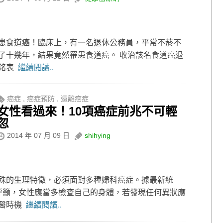
患食道癌！臨床上，有一名退休公務員，平常不菸不
了十幾年，結果竟然罹患食道癌。 收治該名食道癌退
章銘表
繼續閱讀..
癌症
,
癌症預防
,
遠離癌症
女性看過來！10項癌症前兆不可輕
忽
2014 年 07 月 09 日
shihying
殊的生理特徵，必須面對多種婦科癌症。據最新統
呼籲，女性應當多檢查自己的身體，若發現任何異狀應
就醫時機
繼續閱讀..