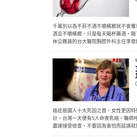
千萬別以為不菸不酒不嚼檳榔就不會罹
酒且不嚼檳榔，只是每天喝杯藥酒，喝
休公務員的台大醫院胸腔外科主任李
癌症居國人十大死因之首，女性更因特
計，台灣一天便有5人命喪乳癌。醫師
盡速接受檢查，不要因為害怕而延誤