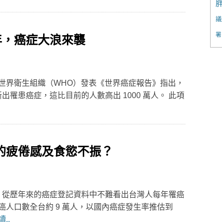
議
署
 年，癌症大浪來襲
世界衛生組織（WHO）發表《世界癌症報告》指出，
被診斷出罹患癌症，這比目前的人數高出 1000 萬人。 此項
的疲倦感及食慾不振？
師 從歷年來的癌症登記資料中不難看出台灣人每年罹癌
人口數全台約 9 萬人，以國內癌症發生率推估到
..