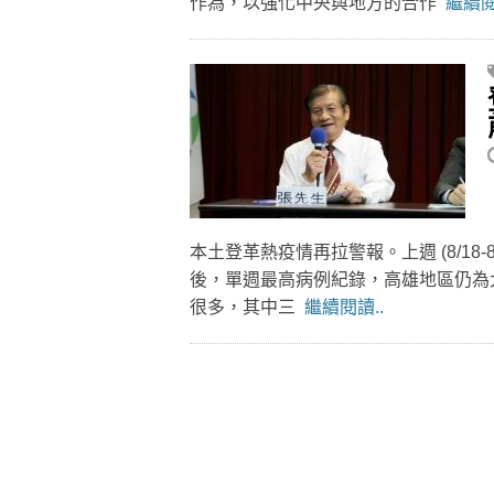
作為，以強化中央與地方的合作
繼續閱
本土登革熱疫情再拉警報。上週 (8/18-8/
後，單週最高病例紀錄，高雄地區仍為
很多，其中三
繼續閱讀..