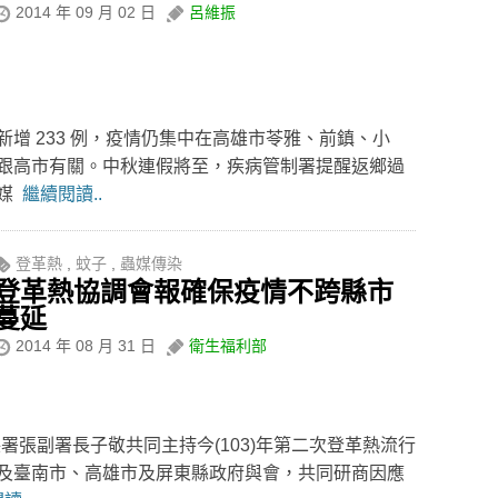
2014 年 09 月 02 日
呂維振
增 233 例，疫情仍集中在高雄市苓雅、前鎮、小
跟高市有關。中秋連假將至，疾病管制署提醒返鄉過
病媒
繼續閱讀..
登革熱
,
蚊子
,
蟲媒傳染
登革熱協調會報確保疫情不跨縣市
蔓延
2014 年 08 月 31 日
衛生福利部
保署張副署長子敬共同主持今(103)年第二次登革熱流行
及臺南市、高雄市及屏東縣政府與會，共同研商因應