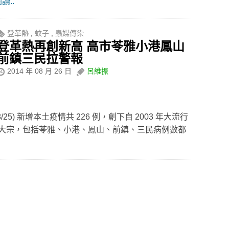
讀..
登革熱
,
蚊子
,
蟲媒傳染
登革熱再創新高 高市苓雅小港鳳山
前鎮三民拉警報
2014 年 08 月 26 日
呂維振
25) 新增本土疫情共 226 例，創下自 2003 年大流行
大宗，包括苓雅、小港、鳳山、前鎮、三民病例數都