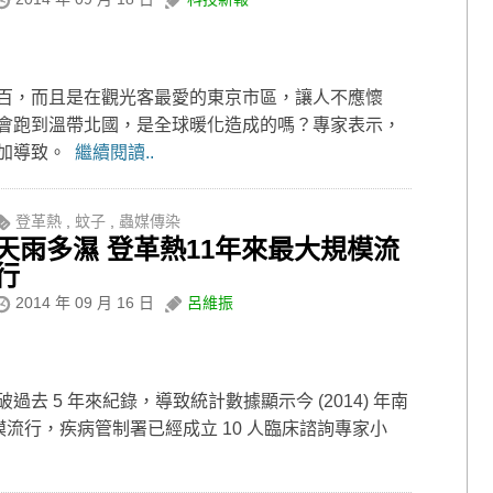
百，而且是在觀光客最愛的東京市區，讓人不應懷
會跑到溫帶北國，是全球暖化造成的嗎？專家表示，
增加導致。
繼續閱讀..
登革熱
,
蚊子
,
蟲媒傳染
天雨多濕 登革熱11年來最大規模流
行
2014 年 09 月 16 日
呂維振
 5 年來紀錄，導致統計數據顯示今 (2014) 年南
模流行，疾病管制署已經成立 10 人臨床諮詢專家小