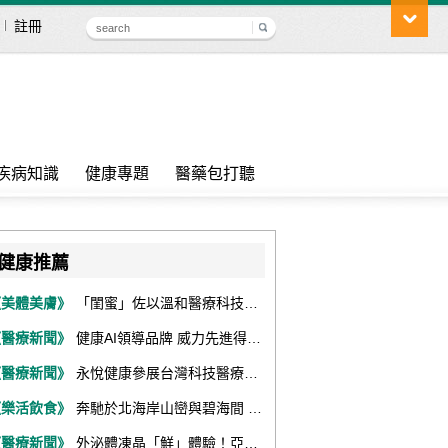
註冊
疾病知識
健康專題
醫藥包打聽
健康推薦
《美體美膚》
「閨蜜」佐以溫和醫療科技，陪伴女性找回身體舒適與自信
《醫療新聞》
健康AI領導品牌 威力先進得獎不斷 同獲『玉山獎』『金炬獎』最高肯定
《醫療新聞》
永悅健康參展台灣科技醫療展 展現數位健康全場景整合能力
《樂活飲食》
奔馳於北海岸山巒與碧海間 跑出屬於你的生命之光 『2026光境半程馬拉松挑戰賽－升龍道』火熱報名中
《醫療新聞》
外泌體凍晶「鮮」體驗！亞家生技解鎖24個月高活性 專利瓶蓋「秒回溶」超驚艷！醫科展秀「睛」亮神采