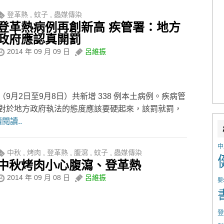
登革熱
,
蚊子
,
蟲媒傳染
登革熱病例再創新高 疾管署：地方
政府應認真開罰
2014 年 09 月 09 日
呂維振
月2日至9月8日）共新增 338 例本土病例。疾病管
對於地方政府執法的態度應該要硬起來，該罰就罰，
閱讀..
中
中秋
,
烤肉
,
登革熱
,
腹瀉
,
蚊子
,
蟲媒傳染
中秋烤肉小心腹瀉、登革熱
2014 年 09 月 08 日
呂維振
嬰
登