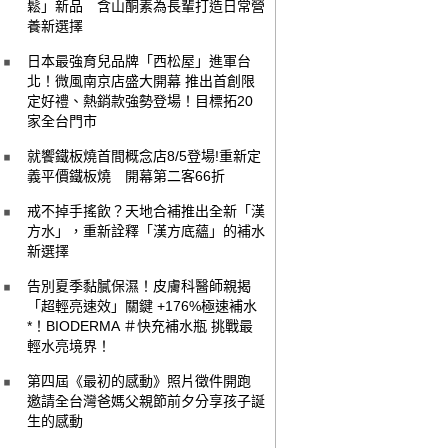
鬆」新品 含山酮素為長輩打造日常營
養新選擇
日本最強育兒品牌「西松屋」進軍台
北！微風南京店盛大開幕 推出首創限
定好禮、熱銷款強勢登場！目標拓20
家全台門市
就饗鐵板燒首間概念店8/5登場!重新定
義平價鐵板燒 開幕第二客66折
戒不掉手搖飲？天地合補推出全新「漢
方水」，重新詮釋「漢方底蘊」的補水
新選擇
告別夏季黏膩保濕！皮膚科醫師親揭
「超輕亮速效」關鍵 +176%極速補水
*！BIODERMA ＃快充補水瓶 挑戰最
輕水亮境界！
第四屆《最初的感動》照片徵件開跑
邀請全台灣爸媽父親節前夕分享孩子誕
生的感動