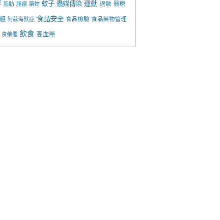
胖
運動
蚊子
蟲媒傳染
過敏
醫療
脂肪
腫瘤
藥物
食品安全
題
食品檢驗
食品藥物管理
阿茲海默症
飲食
高血壓
食藥署