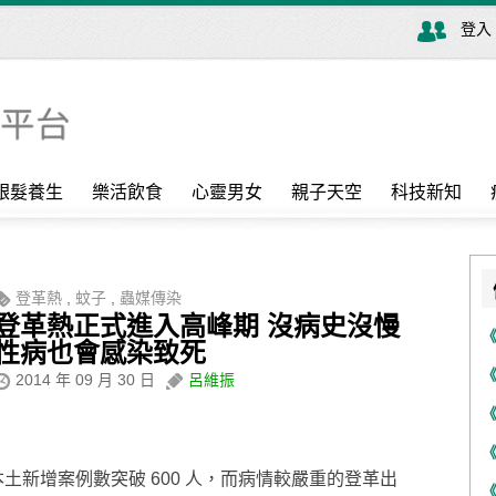
登入
銀髮養生
樂活飲食
心靈男女
親子天空
科技新知
登革熱
,
蚊子
,
蟲媒傳染
登革熱正式進入高峰期 沒病史沒慢
性病也會感染致死
2014 年 09 月 30 日
呂維振
本土新增案例數突破 600 人，而病情較嚴重的登革出