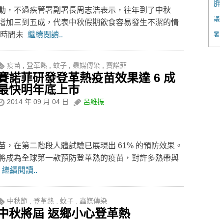
動，不過疾管署副署長周志浩表示，往年到了中秋
議
增加三到五成，代表中秋假期飲食容易發生不潔的情
長時間未
繼續閱讀..
署
疫苗
,
登革熱
,
蚊子
,
蟲媒傳染
,
賽諾菲
賽諾菲研發登革熱疫苗效果達 6 成
最快明年底上市
2014 年 09 月 04 日
呂維振
，在第二階段人體試驗已展現出 61% 的預防效果。
將成為全球第一款預防登革熱的疫苗，對許多熱帶與
大
繼續閱讀..
中秋節
,
登革熱
,
蚊子
,
蟲媒傳染
中秋將屆 返鄉小心登革熱