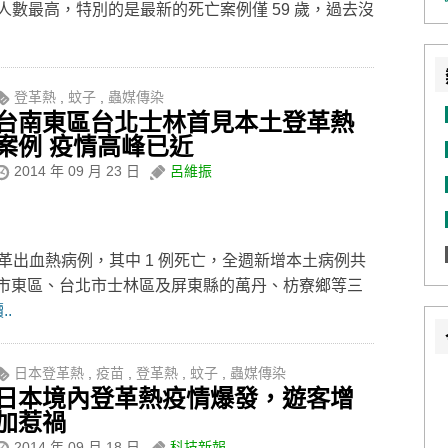
數最高，特別的是最新的死亡案例僅 59 歲，過去沒
登革熱
,
蚊子
,
蟲媒傳染
台南東區台北士林首見本土登革熱
案例 疫情高峰已近
2014 年 09 月 23 日
呂維振
登革出血熱病例，其中 1 例死亡，全週新增本土病例共
南市東區、台北市士林區及屏東縣的萬丹、枋寮鄉等三
.
日本登革熱
,
疫苗
,
登革熱
,
蚊子
,
蟲媒傳染
日本境內登革熱疫情爆發，遊客增
加惹禍
2014 年 09 月 18 日
科技新報