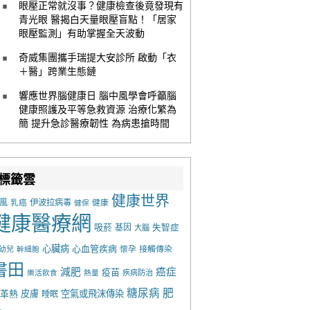
眼壓正常就沒事？健康檢查後竟發現有
青光眼 醫揭白天量眼壓盲點！「居家
眼壓監測」有助掌握全天波動
奇威集團攜手瑞提大安診所 啟動「衣
＋醫」跨業生態鏈
響應世界腦健康日 腦中風學會呼籲腦
健康照護及平等急救資源 治療化繁為
簡 提升急診醫療韌性 為病患搶時間
標籤雲
健康世界
風
乳癌
伊波拉病毒
健康
健保
健康醫療網
吸菸
基因
失智症
大腦
心臟病
心血管疾病
懷孕
接觸傳染
幼兒
幹細胞
書田
減肥
癌症
疫苗
樂活飲食
熱量
疾病防治
糖尿病
肥
革熱
皮膚
空氣或飛沫傳染
睡眠