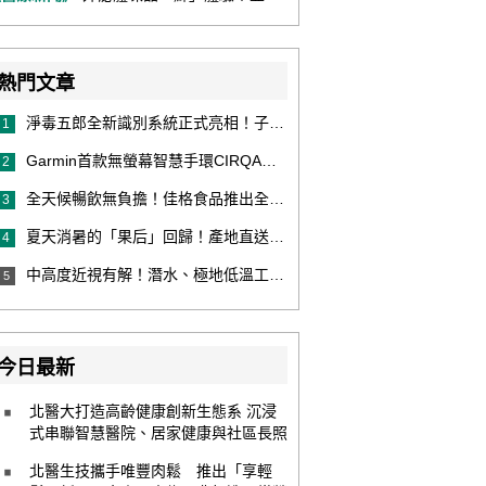
熱門文章
淨毒五郎全新識別系統正式亮相！子品牌然本再推體香噴霧新產品！
1
Garmin首款無螢幕智慧手環CIRQA登場 專注健康無須訂閱！ 輕量舒適風格百搭 生態系無縫串接 打造全天候零干擾健康與恢復管理新體驗
2
全天候暢飲無負擔！佳格食品推出全新穀物茶品牌「穀萃」 首發「穀萃 蕎麥國寶茶」無糖、0咖啡因 24小時暖心陪伴
3
夏天消暑的「果后」回歸！產地直送泰國鮮山竹，打造夏日最頂級的天然補給
4
中高度近視有解！潛水、極地低溫工作者優選 EVO ICL 膠原蛋白眼內鏡
5
今日最新
北醫大打造高齡健康創新生態系 沉浸
式串聯智慧醫院、居家健康與社區長照
北醫生技攜手唯豐肉鬆 推出「享輕