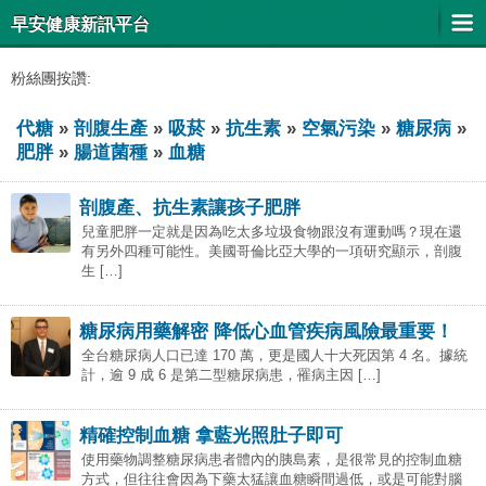
早安健康新訊平台
粉絲團按讚:
代糖
»
剖腹生產
»
吸菸
»
抗生素
»
空氣污染
»
糖尿病
»
肥胖
»
腸道菌種
»
血糖
剖腹產、抗生素讓孩子肥胖
兒童肥胖一定就是因為吃太多垃圾食物跟沒有運動嗎？現在還
有另外四種可能性。美國哥倫比亞大學的一項研究顯示，剖腹
生 […]
糖尿病用藥解密 降低心血管疾病風險最重要！
全台糖尿病人口已達 170 萬，更是國人十大死因第 4 名。據統
計，逾 9 成 6 是第二型糖尿病患，罹病主因 […]
精確控制血糖 拿藍光照肚子即可
使用藥物調整糖尿病患者體內的胰島素，是很常見的控制血糖
方式，但往往會因為下藥太猛讓血糖瞬間過低，或是可能對腦