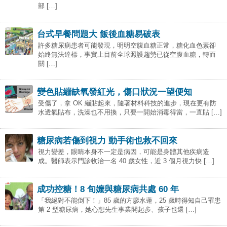
部 […]
台式早餐問題大 飯後血糖易破表
許多糖尿病患者可能發現，明明空腹血糖正常，糖化血色素卻
始終無法達標，事實上目前全球照護趨勢已從空腹血糖，轉而
關 […]
變色貼繃缺氧發紅光，傷口狀況一望便知
受傷了，拿 OK 繃貼起來，隨著材料科技的進步，現在更有防
水透氣貼布，洗澡也不用換，只要一開始消毒得當，一直貼 […]
糖尿病若傷到視力 動手術也救不回來
視力變差，眼睛本身不一定是病因，可能是身體其他疾病造
成。醫師表示門診收治一名 40 歲女性，近 3 個月視力快 […]
成功控糖！8 旬嬤與糖尿病共處 60 年
「我絕對不能倒下！」85 歲的方廖水蓮，25 歲時得知自己罹患
第 2 型糖尿病，她心想先生事業開起步、孩子也還 […]