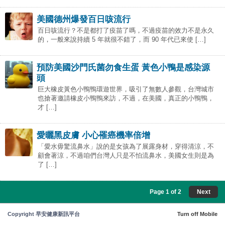
美國德州爆發百日咳流行
百日咳流行？不是都打了疫苗了嗎，不過疫苗的效力不是永久
的，一般來說持續 5 年就很不錯了，而 90 年代已來使 […]
預防美國沙門氏菌勿食生蛋 黃色小鴨是感染源
頭
巨大橡皮黃色小鴨鴨環遊世界，吸引了無數人參觀，台灣城市
也搶著邀請橡皮小鴨鴨來訪，不過，在美國，真正的小鴨鴨，
才 […]
愛曬黑皮膚 小心罹癌機率倍增
「愛水毋驚流鼻水」說的是女孩為了展露身材，穿得清涼，不
顧會著涼，不過咱們台灣人只是不怕流鼻水，美國女生則是為
了 […]
Page 1 of 2
Next
Copyright 早安健康新訊平台
Turn off Mobile