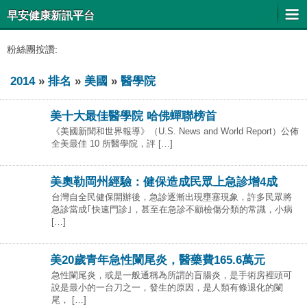
早安健康新訊平台
粉絲團按讚:
2014
»
排名
»
美國
»
醫學院
美十大最佳醫學院 哈佛蟬聯榜首
《美國新聞和世界報導》（U.S. News and World Report）公佈
全美最佳 10 所醫學院，評 […]
美奧勒岡州經驗：健保造成民眾上急診增4成
台灣自全民健保開辦後，急診逐漸出現壅塞現象，許多民眾將
急診當成｢快速門診｣，甚至在急診不顧檢傷分類的常識，小病
[…]
美20歲青年急性闌尾炎，醫藥費165.6萬元
急性闌尾炎，或是一般通稱為所謂的盲腸炎，是手術房裡頭可
說是最小的一台刀之一，發生的原因，是人類有條退化的闌
尾， […]