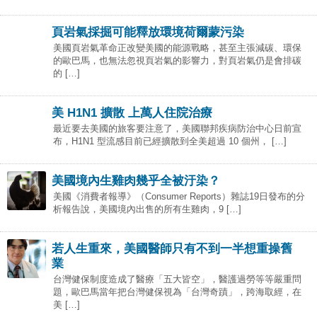
頁岩氣採掘可能釋放環境荷爾蒙污染
美國頁岩氣革命正改變美國的能源戰略，甚至主張減碳、環保
的歐巴馬，也無法忽視頁岩氣的影響力，對頁岩氣仍是會排碳
的 […]
美 H1N1 擴散 上萬人住院治療
最近要去美國的旅客要注意了，美國聯邦疾病防治中心日前宣
布，H1N1 型流感目前已經擴散到全美超過 10 個州， […]
美國境內生雞肉幾乎全被汙染？
美國《消費者報導》（Consumer Reports）雜誌19日發布的分
析報告說，美國境內出售的所有生雞肉，9 […]
若人生重來，美國醫師只有不到一半想重操舊
業
台灣健保制度造成了醫療「五大皆空」，醫護過勞等等嚴重問
題，歐巴馬當年把台灣健保視為「台灣奇蹟」，跨海取經，在
美 […]